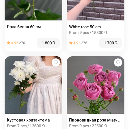
Роза белая 60 см
White rose 50 cm
From 9 pcs / 15300 ֏
1 800
֏
1 700
֏
4.96
276
4.96
276
Кустовая хризантема
Пионовидная роза Misty Bubbles
From 7 pcs / 12600 ֏
From 9 pcs / 22500 ֏