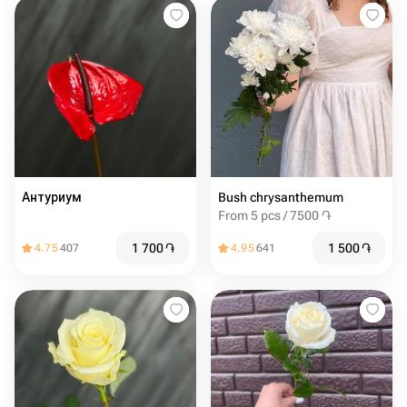
Антуриум
Bush chrysanthemum
From 5 pcs / 7500 ֏
1 700
֏
1 500
֏
4.75
407
4.95
641