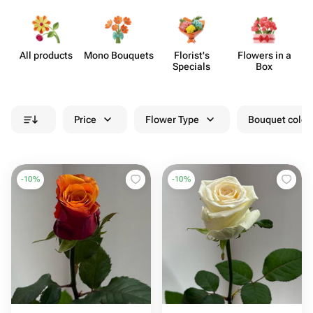
All products
Mono Bouquets
Florist's
Flowers in a
Specials
Box
Price
Flower Type
Bouquet colou
-
10
%
-
10
%