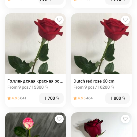
Голландская красная роза 60 см
Dutch red rose 60 cm
From 9 pcs / 15300 ֏
From 9 pcs / 16200 ֏
1 700
֏
1 800
֏
4.95
641
4.95
464