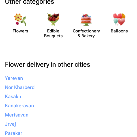
Other categories
Flowers
Edible
Confect​ionery
Balloons
Bouquets
& Bakery
Flower delivery in other cities
Yerevan
Nor Kharberd
Kasakh
Kanakeravan
Mertsavan
Jrvej
Parakar