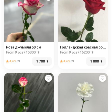
Роза джумиля 50 см
Голландская красная роза 60 см
From 9 pcs / 15300 ֏
From 9 pcs / 16200 ֏
1 700
֏
1 800
֏
4.65
59
4.65
59