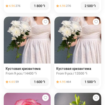
1 800
֏
2 500
֏
4.96
276
4.96
276
Кустовая хризантема
Кустовая хризантема
From 9 pcs / 14400 ֏
From 9 pcs / 13500 ֏
1 600
֏
1 500
֏
4.65
59
4.95
464