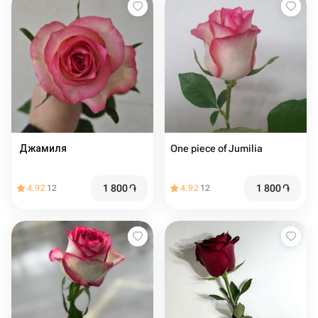
️ Джамиля
One piece of Jumilia
1 800
֏
1 800
֏
4.92
12
4.92
12