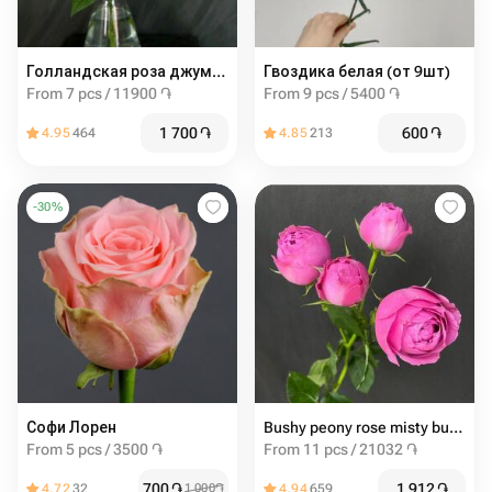
Голландская роза джумиля 60 см
Гвоздика белая (от 9шт)
From 7 pcs / 11900 ֏
From 9 pcs / 5400 ֏
1 700
֏
600
֏
4.95
464
4.85
213
-
30
%
Софи Лорен
Bushy peony rose misty bubbles 60cm
From 5 pcs / 3500 ֏
From 11 pcs / 21032 ֏
700
֏
1 912
֏
4.72
32
1 000
֏
4.94
659