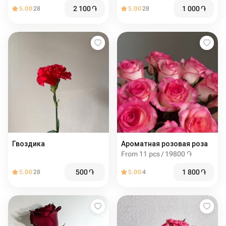
2 100
֏
1 000
֏
5.00
28
5.00
28
Гвоздика
Ароматная розовая роза
From 11 pcs / 19800 ֏
500
֏
1 800
֏
5.00
28
5.00
4