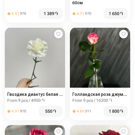
60см
1 389
֏
1 650
֏
4.91
970
4.91
970
Гвоздика диантус белая (от 9шт)
Голландская роза джумиля 60 см
From 9 pcs / 4950 ֏
From 9 pcs / 16200 ֏
550
֏
1 800
֏
4.91
970
4.86
311