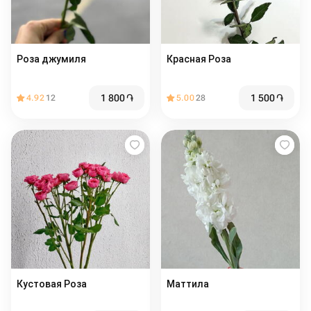
Роза джумиля
Красная Роза
1 800
֏
1 500
֏
4.92
12
5.00
28
Кустовая Роза
Маттила