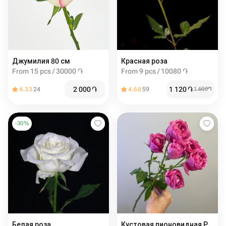
Джумилия 80 см
Красная роза
From 15 pcs / 30000 ֏
From 9 pcs / 10080 ֏
2 000
֏
1 120
֏
4.33
24
4.68
59
1 600
֏
-
30
%
Белая роза
Кустовая пионовидная Роза Баблс