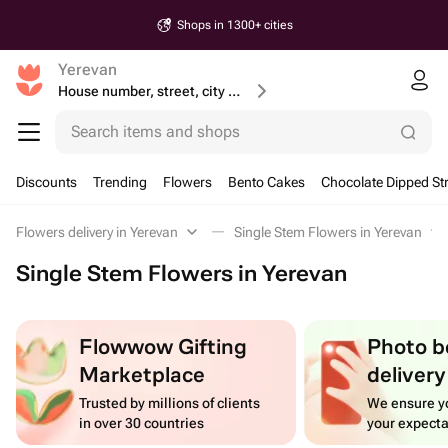
Shops in 1300+ cities
Yerevan
House number, street, city or postcode
Search items and shops
Discounts
Trending
Flowers
Bento Cakes
Chocolate Dipped St
Flowers delivery in Yerevan
Single Stem Flowers in Yerevan
Single Stem Flowers in Yerevan
Flowwow Gifting
Photo b
Marketplace
delivery
Trusted by millions of clients
We ensure yo
in over 30 countries
your expecta