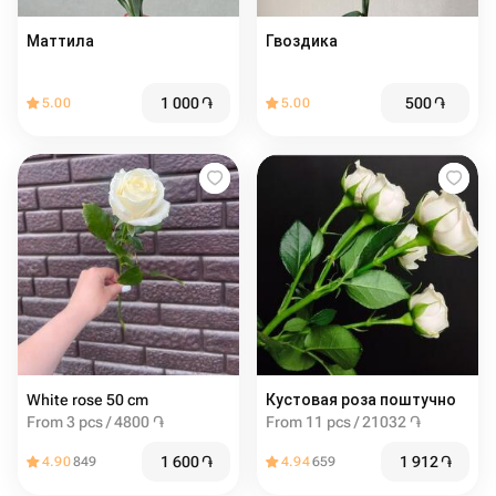
Маттила
Гвоздика
1 000
֏
500
֏
5.00
5.00
White rose 50 cm
Кустовая роза поштучно
From 3 pcs / 4800 ֏
From 11 pcs / 21032 ֏
1 600
֏
1 912
֏
4.90
849
4.94
659