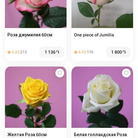
Роза джумилия 60см
One piece of Jumilia
1 136
֏
1 800
֏
4.85
213
4.98
170
Желтая Роза 60см
Белая голландская Роза