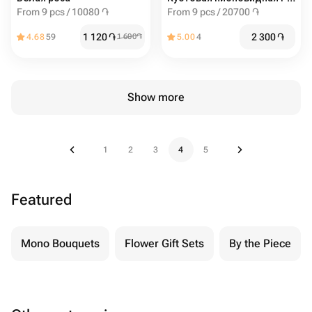
From 9 pcs / 10080 ֏
From 9 pcs / 20700 ֏
1 120
֏
2 300
֏
4.68
59
1 600
֏
5.00
4
Show more
1
2
3
4
5
Featured
Mono Bouquets
Flower Gift Sets
By the Piece