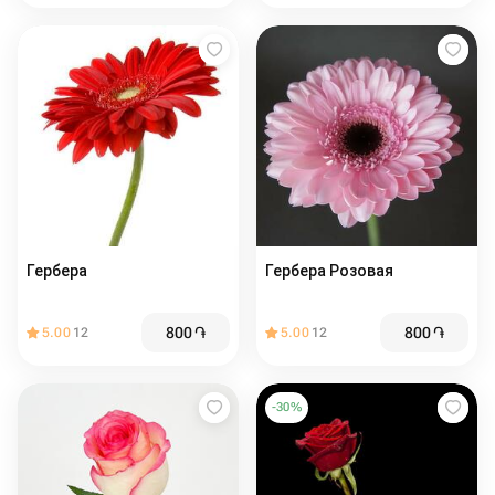
Гербера
Гербера Розовая
800
֏
800
֏
5.00
12
5.00
12
-
30
%