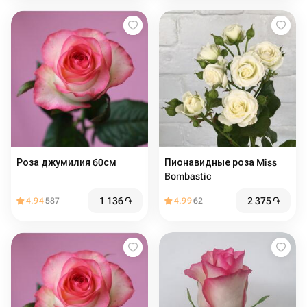
Роза джумилия 60см
Пионавидные роза Miss
Bombastic
1 136
֏
2 375
֏
4.94
587
4.99
62