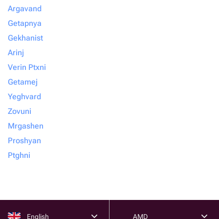
Argavand
Getapnya
Gekhanist
Arinj
Verin Ptxni
Getamej
Yeghvard
Zovuni
Mrgashen
Proshyan
Ptghni
English
AMD