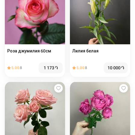
Роза джумилия 60см
Лилия белая
1 173
֏
10 000
֏
5.00
8
5.00
8