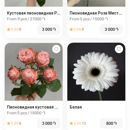
Кустовая пионовидная Роза мадам бомбастик от 9шт
Пионовидная Роза Мисти баблс от 5шт
From 9 pcs / 27000 ֏
From 5 pcs / 15000 ֏
3 000
֏
3 000
֏
5.00
8
5.00
8
Пионовидная кустовая Роза Madam Bombastic штучно (от 5 шт)
Белая
From 5 pcs / 15000 ֏
3 000
֏
800
֏
5.00
8
5.00
12