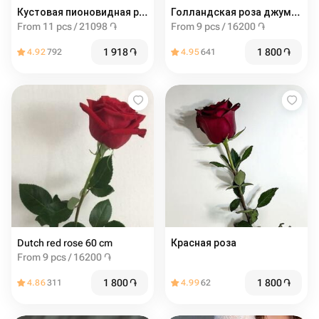
Кустовая пионовидная роза мисти баблс 60см
Голландская роза джумиля 60 см
From 11 pcs / 21098 ֏
From 9 pcs / 16200 ֏
1 918
֏
1 800
֏
4.92
792
4.95
641
Dutch red rose 60 cm
Красная роза
From 9 pcs / 16200 ֏
1 800
֏
1 800
֏
4.86
311
4.99
62