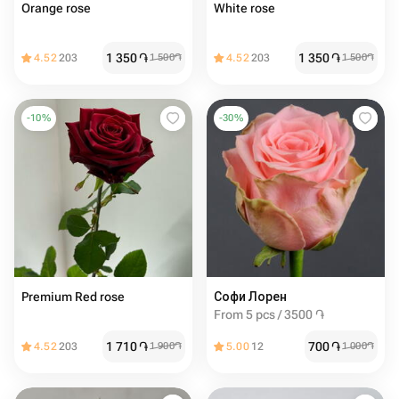
Orange rose
White rose
1 350
֏
1 350
֏
4.52
203
1 500
֏
4.52
203
1 500
֏
-
10
%
-
30
%
Premium Red rose
Софи Лорен
From 5 pcs / 3500 ֏
1 710
֏
700
֏
4.52
203
1 900
֏
5.00
12
1 000
֏