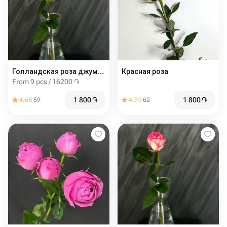
Голландская роза джумиля 60 см
Красная роза
From 9 pcs / 16200 ֏
1 800
֏
1 800
֏
4.65
59
4.99
62