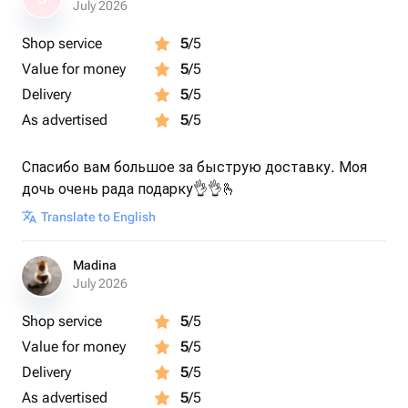
July 2026
Shop service
5
/5
Value for money
5
/5
Delivery
5
/5
As advertised
5
/5
Спасибо вам большое за быструю доставку. Моя
дочь очень рада подарку👌👌🫰
Translate to English
Madina
July 2026
Shop service
5
/5
Value for money
5
/5
Delivery
5
/5
As advertised
5
/5