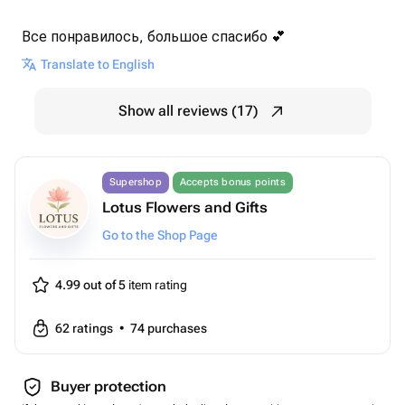
Все понравилось, большое спасибо 💕
Translate to English
Show all reviews (17)
Supershop
Accepts bonus points
Lotus Flowers and Gifts
Go to the Shop Page
4.99 out of 5
item rating
62
ratings
•
74
purchases
Buyer protection