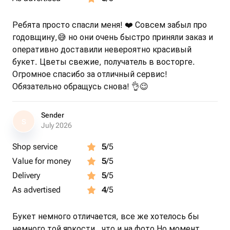
Ребята просто спасли меня! ❤️ Совсем забыл про
годовщину,😅 но они очень быстро приняли заказ и
оперативно доставили невероятно красивый
букет. Цветы свежие, получатель в восторге.
Огромное спасибо за отличный сервис!
Обязательно обращусь снова! 👌😉
Sender
S
July 2026
Shop service
5
/5
Value for money
5
/5
Delivery
5
/5
As advertised
4
/5
Букет немного отличается, все же хотелось бы
немного той яркости , что и на фото Но момент