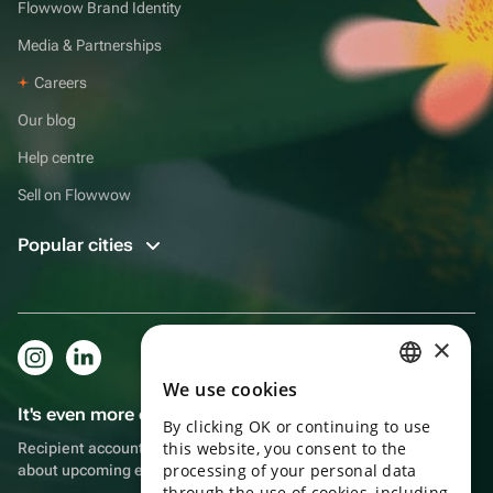
Flowwow Brand Identity
Media & Partnerships
Careers
Our blog
Help centre
Sell on Flowwow
Popular cities
×
We use cookies
RUSSIAN
It's even more convenient in the app!
By clicking OK or continuing to use
ENGLISH
this website, you consent to the
Recipient account, extra rewards for purchases and reminders
UKRAINIAN
processing of your personal data
about upcoming events
through the use of cookies, including