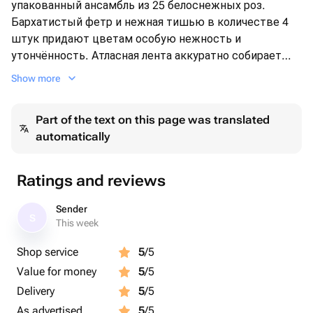
упакованный ансамбль из 25 белоснежных роз.
Бархатистый фетр и нежная тишью в количестве 4
штук придают цветам особую нежность и
утончённость. Атласная лента аккуратно собирает
всю композицию в единое целое, делая букет
Show more
идеальным подарком для особенного случая.
Part of the text on this page was translated
automatically
Ratings and reviews
Sender
S
This week
Shop service
5
/5
Value for money
5
/5
Delivery
5
/5
As advertised
5
/5