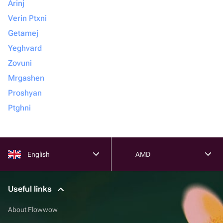
Arinj
Verin Ptxni
Getamej
Yeghvard
Zovuni
Mrgashen
Proshyan
Ptghni
English
AMD
Useful links
About Flowwow