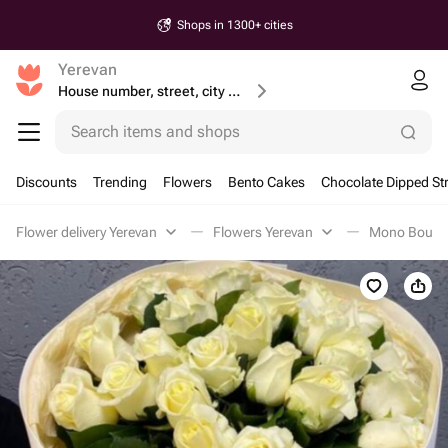
Shops in 1300+ cities
Yerevan
House number, street, city or postcode
Search items and shops
Discounts
Trending
Flowers
Bento Cakes
Chocolate Dipped St
Flower delivery Yerevan
Flowers Yerevan
Mono Bouque