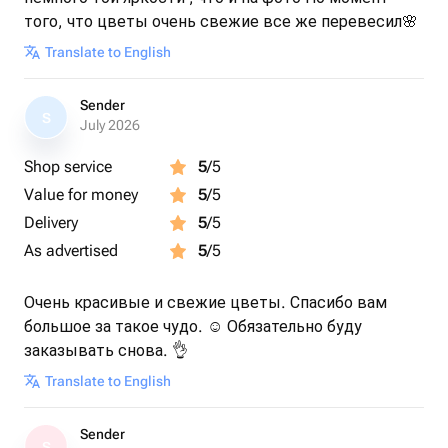
того, что цветы очень свежие все же перевесил🌸
Translate to English
Sender
S
July 2026
Shop service
5
/5
Value for money
5
/5
Delivery
5
/5
As advertised
5
/5
Очень красивые и свежие цветы. Спасибо вам
большое за такое чудо. ☺️ Обязательно буду
заказывать снова. 👌
Translate to English
Sender
S