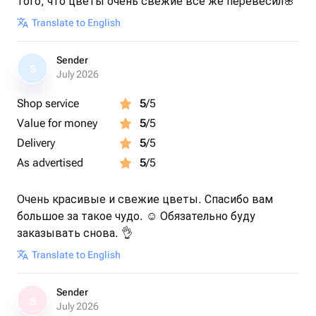
того, что цветы очень свежие все же перевесил🌸
Translate to English
Sender
S
July 2026
Shop service
5
/5
Value for money
5
/5
Delivery
5
/5
As advertised
5
/5
Очень красивые и свежие цветы. Спасибо вам
большое за такое чудо. ☺️ Обязательно буду
заказывать снова. 👌
Translate to English
Sender
S
July 2026