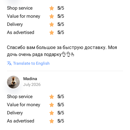
Shop service
5
/5
Value for money
5
/5
Delivery
5
/5
As advertised
5
/5
Спасибо вам большое за быструю доставку. Моя
дочь очень рада подарку👌👌🫰
Translate to English
Madina
July 2026
Shop service
5
/5
Value for money
5
/5
Delivery
5
/5
As advertised
5
/5