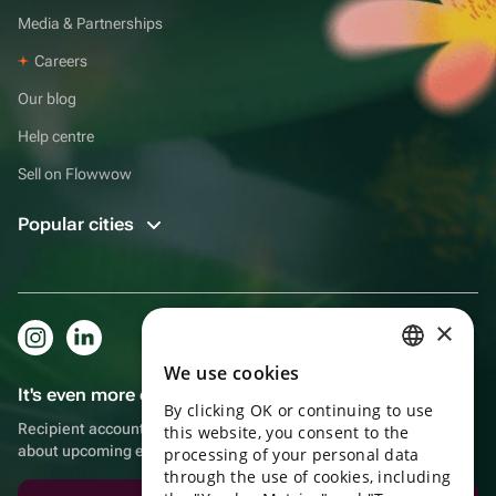
Media & Partnerships
Careers
Our blog
Help centre
Sell on Flowwow
Popular cities
×
We use cookies
RUSSIAN
It's even more convenient in the app!
By clicking OK or continuing to use
ENGLISH
Recipient account, extra rewards for purchases and reminders
this website, you consent to the
about upcoming events
UKRAINIAN
processing of your personal data
through the use of cookies, including
PORTUGUESE