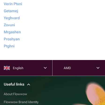
Verin Ptxni
Getamej
Yeghvard
Zovuni
Mrgashen
Proshyan
Ptghni
English
AMD
Useful links
About Flowwow
Flowwow Brand Identity