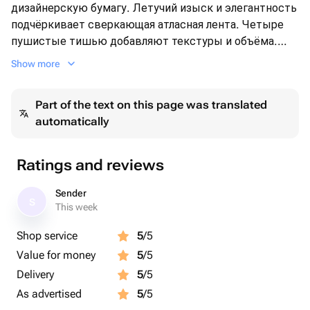
дизайнерскую бумагу. Летучий изыск и элегантность
подчёркивает сверкающая атласная лента. Четыре
пушистые тишью добавляют текстуры и объёма.
Этот букет - воплощение стиля и грации, способно
Show more
порадовать нежной красотой и заботливо собранным
дизайном. Удивите своих близких волшебной
Part of the text on this page was translated
композицией!
automatically
Ratings and reviews
Sender
S
This week
Shop service
5
/5
Value for money
5
/5
Delivery
5
/5
As advertised
5
/5