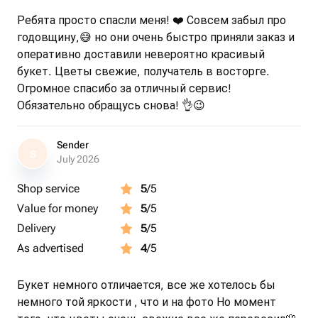
Ребята просто спасли меня! ❤️ Совсем забыл про
годовщину,😅 но они очень быстро приняли заказ и
оперативно доставили невероятно красивый
букет. Цветы свежие, получатель в восторге.
Огромное спасибо за отличный сервис!
Обязательно обращусь снова! 👌😉
Sender
S
July 2026
Shop service
5
/5
Value for money
5
/5
Delivery
5
/5
As advertised
4
/5
Букет немного отличается, все же хотелось бы
немного той яркости , что и на фото Но момент