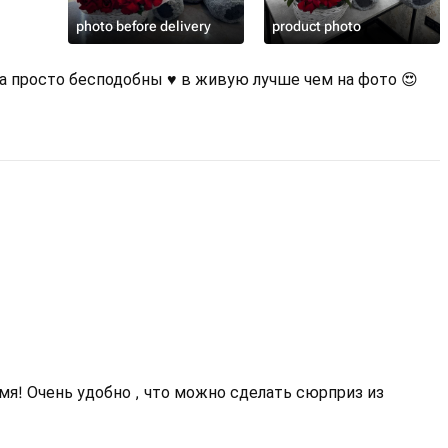
лом крепкой связи между вами.
photo before delivery
product photo
ом и нежностью, напомнив ей о
 просто бесподобны ♥️ в живую лучше чем на фото 😍
приз, который оставит
сферу на рабочем месте, подарив
ржку и дружбу, преподнося
 романтики и умиротворения,
 любого случая.
я! Очень удобно , что можно сделать сюрприз из