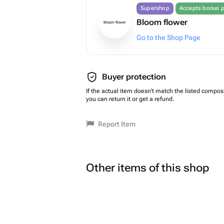
Supershop
Accepts bonus p
Bloom flower
Bloom flower
Go to the Shop Page
Buyer protection
If the actual item doesn't match the listed composi
you can return it or get a refund.
Report Item
Other items of this shop