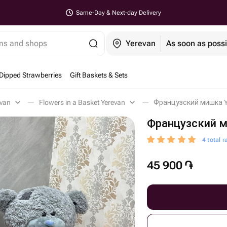
Same-Day & Next-day Delivery
ems and shops
Yerevan
As soon as possi
Dipped Strawberries
Gift Baskets & Sets
evan
Flowers in a Basket Yerevan
Французский мишка Y
Французский 
4 total r
45 900
֏