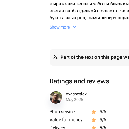
выражения тепла и заботы близким
элегантной отделкой создает осно
букета алых роз, символизирующих
Добавленный элемент в виде белог
Show more
ощущение домашнего уюта и стиля
Главным акцентом является мягки
красную футболку с надписью LOV
Part of the text on this page w
Черные глазки и голубенький нос п
бирки на лапках с надписью I LOV
составляющую подарка.
Ratings and reviews
Такой снимок станет отличным выб
идеальный презент для:
Vyacheslav
May 2026
- Мамы: Выразите благодарность и
Shop service
5
/5
в вашей жизни.
Value for money
5
/5
- Бабушки: Покажите свое уважени
Delivery
5
/5
наставнице семьи.