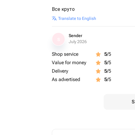
Все круто
Translate to English
Sender
S
July 2026
Shop service
5
/5
Value for money
5
/5
Delivery
5
/5
As advertised
5
/5
S