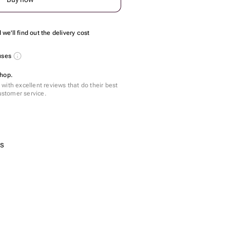
we'll find out the delivery cost
nuses
shop.
with excellent reviews that do their best
customer service.
cs