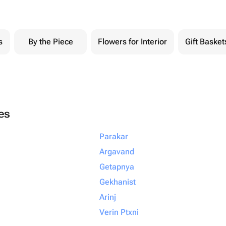
s
By the Piece
Flowers for Interior
Gift Basket
ies
Parakar
Argavand
Getapnya
Gekhanist
Arinj
Verin Ptxni