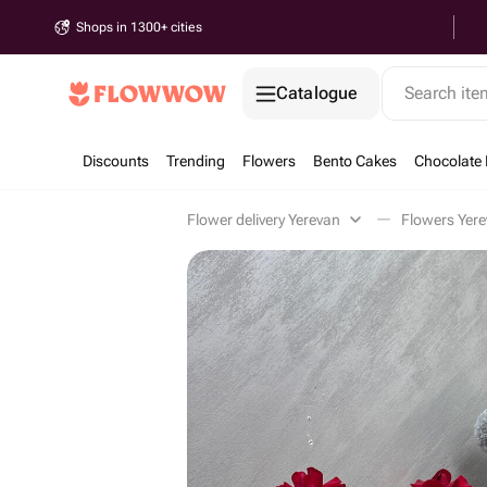
Shops in 1300+ cities
Catalogue
Search it
Discounts
Trending
Flowers
Bento Cakes
Chocolate 
Flower delivery Yerevan
Flowers Yer