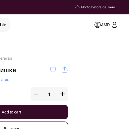
Photo before delivery
ble
AMD
erevan
мишка
atings
Add to cart
Buy now