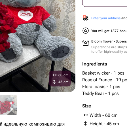
Enter your address
and 
You will get 1377 bo
Bloom flower - Super
Supershops are shops 
to offer high-quality 
Ingredients
Basket wicker - 1 pcs
60 cm
Rose of France - 19 p
45 cm
Floral oasis - 1 pcs
Teddy Bear - 1 pcs
Size
Width - 60 cm
Height - 45 cm
ой идеальную композицию для