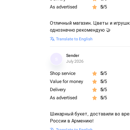
- Сестры: Украсьте ее день симво
As advertised
5
/5
- Жены: Наполните отношения тепл
своей любви.
Отличный магазин. Цветы и игрушка
- Любимой девушки: Сделайте сюр
однозначно рекомендую 🤝
неизгладимые впечатления.
Translate to English
- Коллеги: Создайте приятную атмо
коллеге частичку добра.
- Подруги: Поблагодарите за подде
Sender
S
July 2026
красивый жест.
Shop service
5
/5
Фотография наполнена атмосферой
Value for money
5
/5
создавая идеальное настроение для
Delivery
5
/5
As advertised
5
/5
Шикарный букет, доставили во врем
России в Армению!
Translate to English