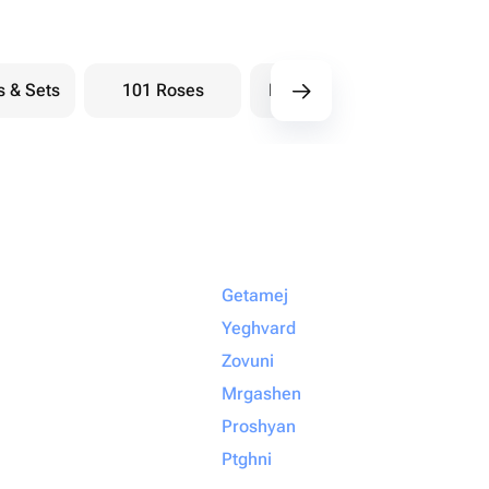
s & Sets
101 Roses
Bouquets berry
Bou
Getamej
Yeghvard
Zovuni
Mrgashen
Proshyan
Ptghni