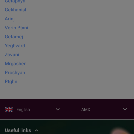
Getapnya
Gekhanist
Arinj
Verin Ptxni
Getamej
Yeghvard
Zovuni
Mrgashen
Proshyan
Ptghni
English
AMD
Useful links