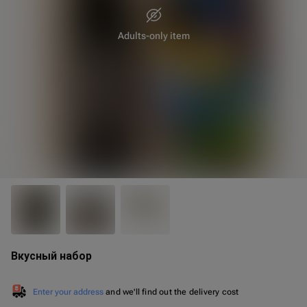
Adults-only item
20 cm
10 cm
Вкусный набор
Enter your address
and we'll find out the delivery cost