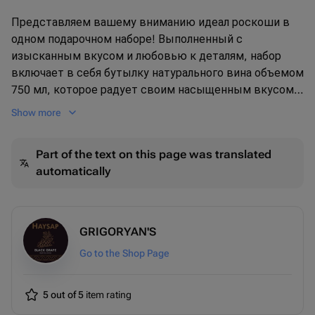
Представляем вашему вниманию идеал роскоши в
одном подарочном наборе! Выполненный с
изысканным вкусом и любовью к деталям, набор
включает в себя бутылку натурального вина объемом
750 мл, которое радует своим насыщенным вкусом и
тонким ароматом. Сладкая часть комплекта обещает
Show more
радость для всех сладкоежек - здесь собраны самые
популярные шоколадные конфеты (Марс, Сникерс,
Part of the text on this page was translated
Милки Вей, Азорика и ROSHEN) в количестве 300 гр! А
automatically
все эти драгоценности упакованы в элегантную
деревянную коробку, которая станет стильным
дополнением к любому интерьеру. Этот подарочный
набор - идеальное решение для праздничного подарка
GRIGORYAN'S
или просто чтобы порадовать любимых людей в
Go to the Shop Page
любой день!
5 out of 5
item rating