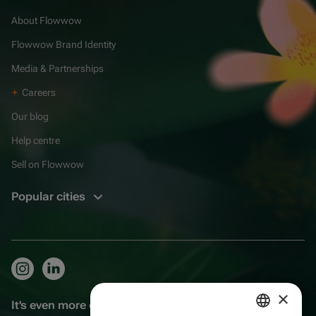
About Flowwow
Flowwow Brand Identity
Media & Partnerships
Careers
Our blog
Help centre
Sell on Flowwow
Popular cities
×
It's even more convenient in the app!