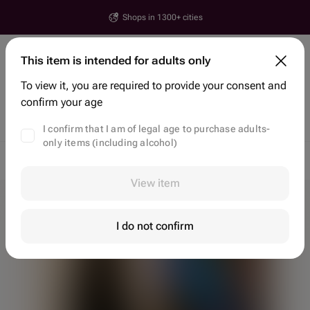
Shops in 1300+ cities
Yerevan
This item is intended for adults only
House number, street, city or postcode
To view it, you are required to provide your consent and
Search items and shops
confirm your age
Discounts
Trending
Flowers
Bento Cakes
Gift Baskets & Sets
I confirm that I am of legal age to purchase adults-
only items (including alcohol)
Flower delivery Yerevan
Flowers Yerevan
Gift Baskets
View item
I do not confirm