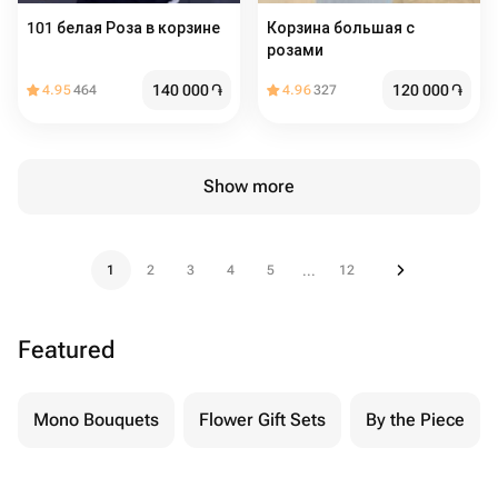
101 белая Роза в корзине
Корзина большая с
розами
140 000
֏
120 000
֏
4.95
464
4.96
327
Show more
1
2
3
4
5
12
...
Featured
Mono Bouquets
Flower Gift Sets
By the Piece