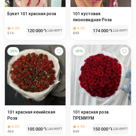
Букет 101 красная роза
101 кустовая
пионовидная Роза
4.90
4.90
120 000
֏
174 000
֏
160 000
֏
232 000
֏
514
849
-
25
%
-
25
%
101 красная кенийская
101 красная роза
Роза
ПРЕМИУМ
4.95
4.90
105 000
֏
150 000
֏
140 000
֏
200 000
֏
464
849