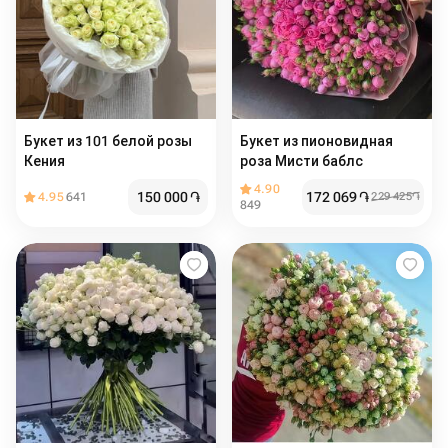
Букет из 101 белой розы
Букет из пионовидная
Кения
роза Мисти баблс
4.90
150 000
֏
172 069
֏
4.95
641
229 425
֏
849