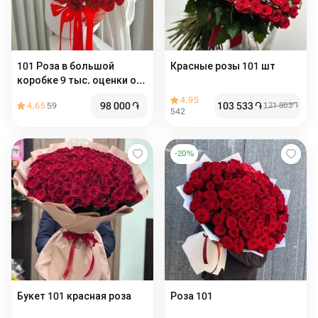
101 Роза в большой
Красные розы 101 шт
коробке 9 тыс. оценки о
товаре
4.95
98 000
֏
103 533
֏
4.65
59
121 803
֏
542
-
20
%
Букет 101 красная роза
Роза 101