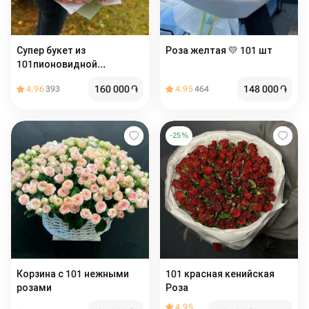
Супер букет из
Роза желтая 💛 101 шт
101пионовидной
кустовой розы
160 000
֏
148 000
֏
4.96
393
4.95
464
-
25
%
Корзина с 101 нежными
101 красная кенийская
розами
Роза
4.95