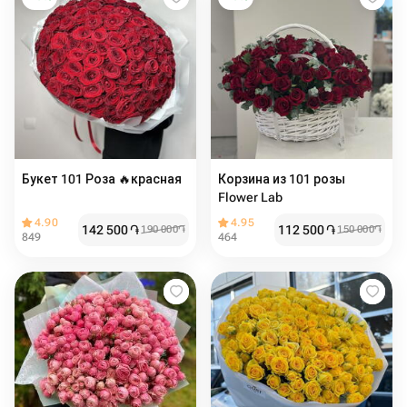
Букет 101 Роза ️‍🔥красная
Корзина из 101 розы
Flower Lab
4.90
4.95
142 500
֏
112 500
֏
190 000
֏
150 000
֏
849
464