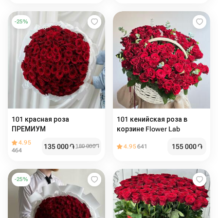
-
25
%
101 красная роза
101 кенийская роза в
ПРЕМИУМ
корзине Flower Lab
4.95
135 000
֏
155 000
֏
180 000
֏
4.95
641
464
-
25
%