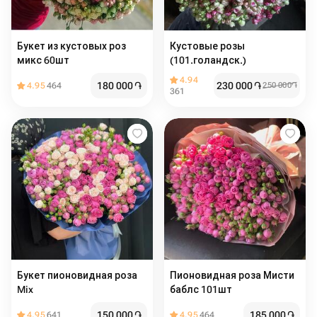
Букет из кустовых роз
Кустовые розы
микс 60шт
(101.голандск.)
4.94
180 000
֏
230 000
֏
4.95
464
250 000
֏
361
Букет пионовидная роза
Пионовидная роза Мисти
Mix
баблс 101шт
150 000
֏
185 000
֏
4.95
641
4.95
464