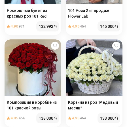
Роскошный букет из
101 Роза Хит продаж
красных роз 101 Red
Flower Lab
132 992
֏
145 000
֏
4.90
971
4.95
464
Композиция в коробке из
Корзина из роз "Медовый
101 красной розы
месяц"
138 000
֏
133 000
֏
4.95
464
4.95
464