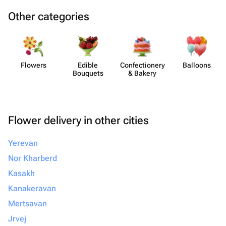
Other categories
Flowers
Edible
Confect​ionery
Balloons
Bouquets
& Bakery
Flower delivery in other cities
Yerevan
Nor Kharberd
Kasakh
Kanakeravan
Mertsavan
Jrvej