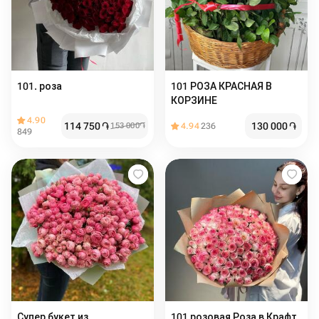
101. роза
101 РОЗА КРАСНАЯ В
КОРЗИНЕ
4.90
114 750
֏
130 000
֏
153 000
֏
4.94
236
849
Супер букет из
101 розовая Роза в Крафт