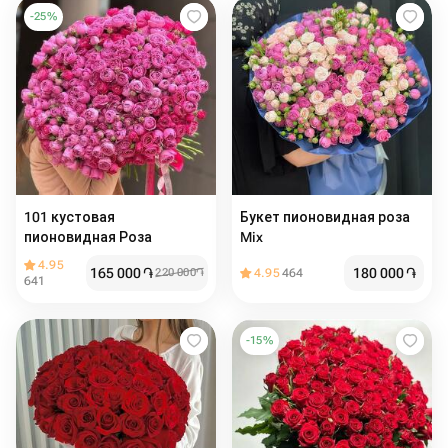
-
25
%
101 кустовая
Букет пионовидная роза
пионовидная Роза
Mix
4.95
165 000
֏
180 000
֏
220 000
֏
4.95
464
641
-
15
%