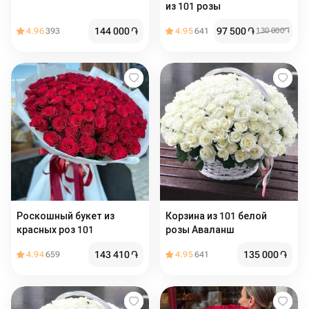
из 101 розы
144 000
֏
97 500
֏
4.96
393
4.95
641
130 000
֏
Роскошный букет из
Корзина из 101 белой
красных роз 101
розы Аваланш
143 410
֏
135 000
֏
4.94
659
4.95
641