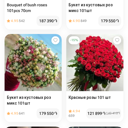
Bouquet of bush roses
Букет из кустовых роз
101pcs 70cm
микс 101шт
187 390
֏
179 550
֏
4.95
542
4.90
849
-
15
%
Букет из кустовых роз
Красные розы 101 шт
микс 101шт
4.94
179 550
֏
121 899
֏
4.95
641
143 410
֏
659