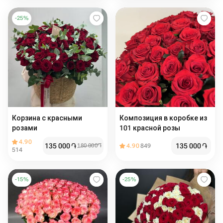
-
25
%
Корзина с красными
Композиция в коробке из
розами ️️️
101 красной розы
4.90
135 000
֏
135 000
֏
180 000
֏
4.90
849
514
-
15
%
-
25
%