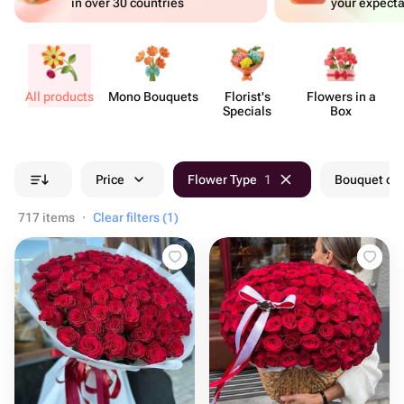
in over 30 countries
your expecta
All products
Mono Bouquets
Florist's
Flowers in a
Specials
Box
Price
Flower Type
1
Bouquet col
717 items
·
Clear filters (1)