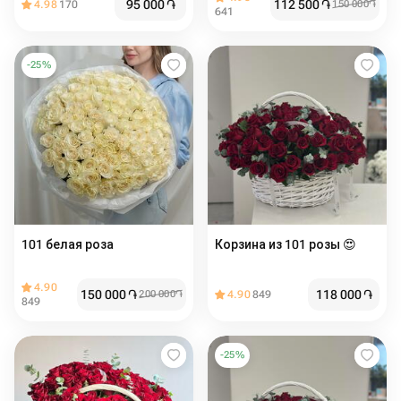
95 000
֏
112 500
֏
4.98
170
150 000
֏
641
-
25
%
101 белая роза
Корзина из 101 розы 😍
4.90
150 000
֏
118 000
֏
200 000
֏
4.90
849
849
-
25
%