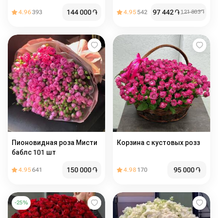
144 000
֏
97 442
֏
4.96
393
4.95
542
121 803
֏
Пионовидная роза Мисти
Корзина с кустовых розз
баблс 101 шт
150 000
֏
95 000
֏
4.95
641
4.98
170
-
25
%