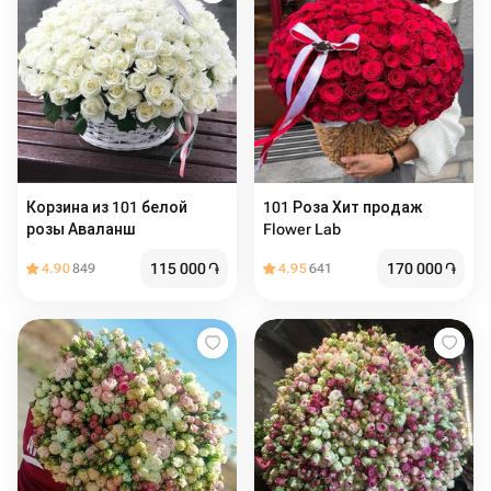
Корзина из 101 белой
101 Роза Хит продаж
розы Аваланш
Flower Lab
115 000
֏
170 000
֏
4.90
849
4.95
641