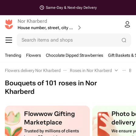
Same-Day & Next-day Delivery
Nor Kharberd
House number, street, city or postcode
Search items and shops
Trending
Flowers
Chocolate Dipped Strawberries
Gift Baskets & 
Flowers delivery Nor Kharberd
Roses in Nor Kharberd
Bou
Bouquets of 101 roses in Nor
Kharberd
Flowwow Gifting
Photo b
Marketplace
delivery
Trusted by millions of clients
We ensure yo