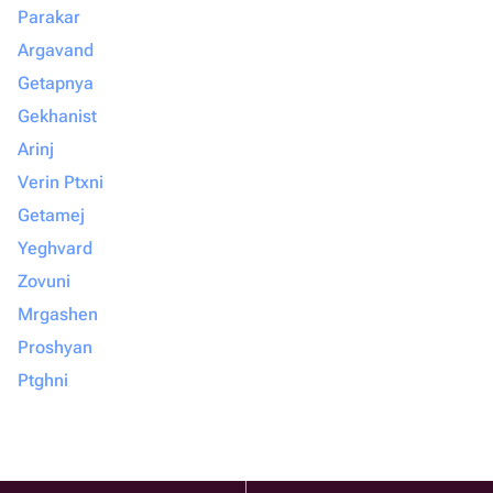
Parakar
Argavand
Getapnya
Gekhanist
Arinj
Verin Ptxni
Getamej
Yeghvard
Zovuni
Mrgashen
Proshyan
Ptghni