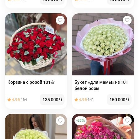
Корзина с розой 101🌸
Букет «для мамы» из 101
белой розы
135 000
֏
150 000
֏
4.95
464
4.95
641
-
25
%