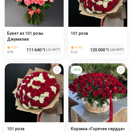
Букет из 101 розы
101 роза
Джумилия
4.91
4.90
111 640
֏
120 000
֏
131 341
֏
160 000
֏
970
514
-
25
%
101 роза
Корзина «Горячее сердце»