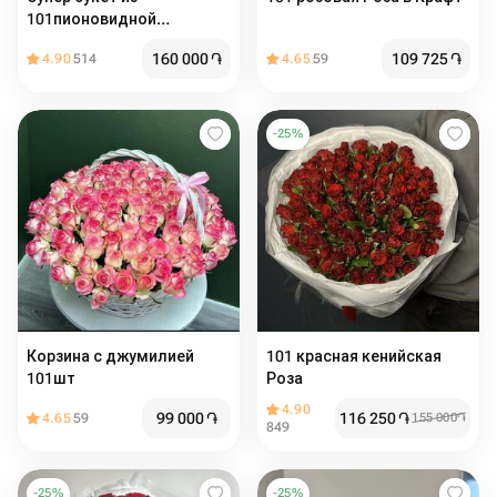
101пионовидной
кустовой розы
160 000
֏
109 725
֏
4.90
514
4.65
59
-
25
%
Корзина с джумилией
101 красная кенийская
101шт
Роза
4.90
99 000
֏
116 250
֏
4.65
59
155 000
֏
849
-
25
%
-
25
%