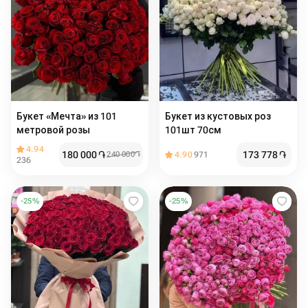
Букет «Мечта» из 101
Букет из кустовых роз
метровой розы
101шт 70см
4.94
180 000
֏
173 778
֏
240 000
֏
4.90
971
236
-
25
%
-
25
%