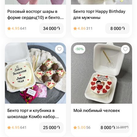
Розовый восторг шары в
Бенто торт Happy Birthday
форме сердец(10) и бенто
для мужчины
торт макси (надпись любая)
34 000
֏
8 000
֏
4.95
641
4.86
311
-
50
%
Бенто торт и клубника в
Мой любимый человек ️
шоколаде Комбо набор
"Люблю" подарок
25 000
֏
8 000
֏
4.95
641
5.00
56
16 000
֏