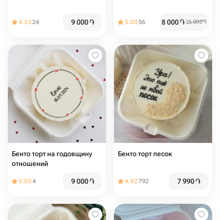
9 000
֏
8 000
֏
4.33
24
5.00
56
16 000
֏
Бенто торт на годовщину
Бенто торт песок
отношений
9 000
֏
7 990
֏
5.00
4
4.92
792