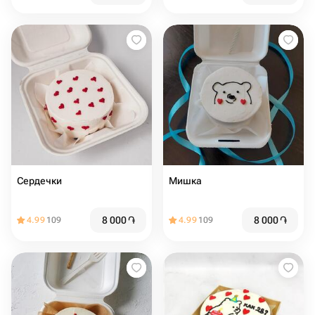
Сердечки
Мишка
8 000
֏
8 000
֏
4.99
109
4.99
109