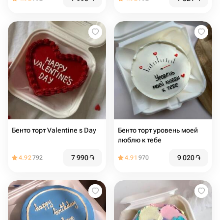
Бенто торт Valentine s Day
Бенто торт уровень моей
люблю к тебе
7 990
֏
9 020
֏
4.92
792
4.91
970