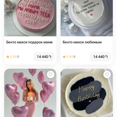
Бенто макси подарок маме
Бенто макси любимым
14 440
֏
14 440
֏
5.00
8
5.00
8