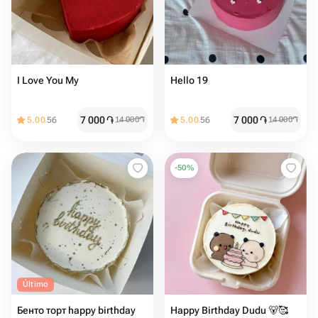
I Love You My
Hello 19 ️
7 000
֏
7 000
֏
5.00
56
14 000
֏
5.00
56
14 000
֏
-
50
%
Último
Бенто торт happy birthday
Happy Birthday Dudu 🐻🥰