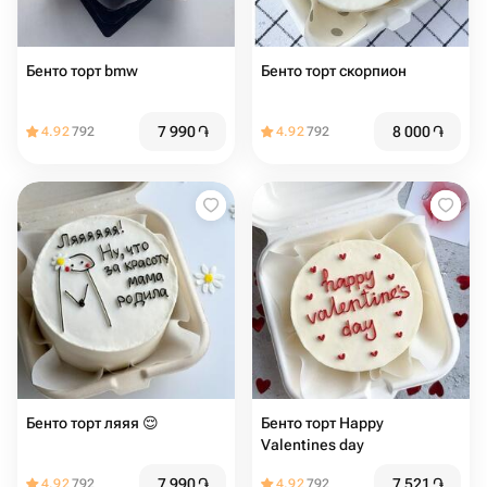
Бенто торт bmw
Бенто торт скорпион
7 990
֏
8 000
֏
4.92
792
4.92
792
Бенто торт ляяя 😌
Бенто торт Happy
Valentines day
7 990
֏
7 521
֏
4.92
792
4.92
792