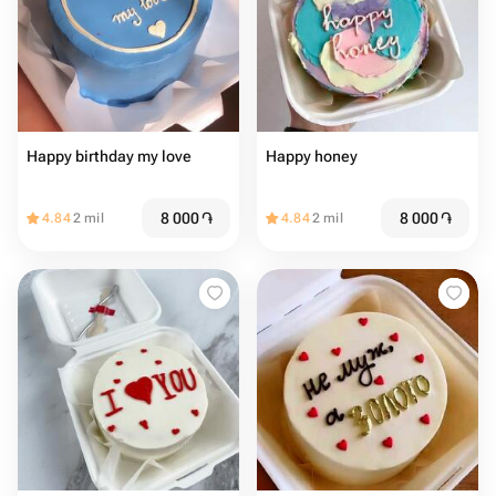
Happy birthday my love
Happy honey
8 000
֏
8 000
֏
4.84
2 mil
4.84
2 mil