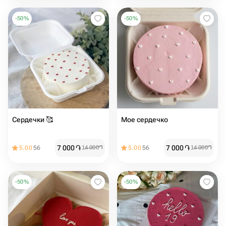
-
50
%
-
50
%
Сердечки 🥰
Мое сердечко ️
7 000
֏
7 000
֏
5.00
56
14 000
֏
5.00
56
14 000
֏
-
50
%
-
50
%