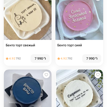
Бенто торт свежый
Бенто торт сияй
7 990
֏
7 990
֏
4.92
792
4.92
792