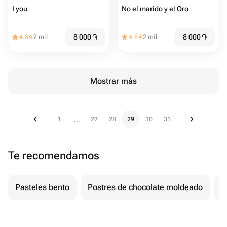
I you
No el marido y el Oro
8 000
֏
8 000
֏
4.84
2 mil
4.84
2 mil
Mostrar más
1
27
28
29
30
31
...
Te recomendamos
Pasteles bento
Postres de chocolate moldeado
T