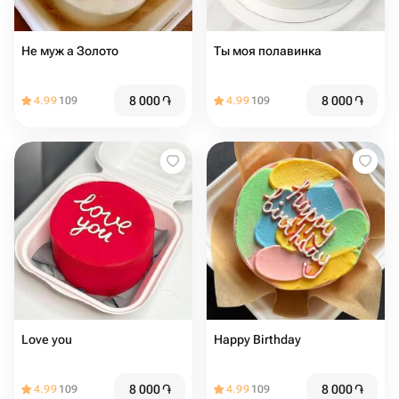
Не муж а Золото
Ты моя полавинка
8 000
֏
8 000
֏
4.99
109
4.99
109
Love you
Happy Birthday
8 000
֏
8 000
֏
4.99
109
4.99
109