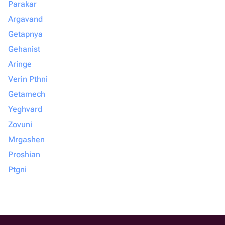
Parakar
Argavand
Getapnya
Gehanist
Aringe
Verin Pthni
Getamech
Yeghvard
Zovuni
Mrgashen
Proshian
Ptgni