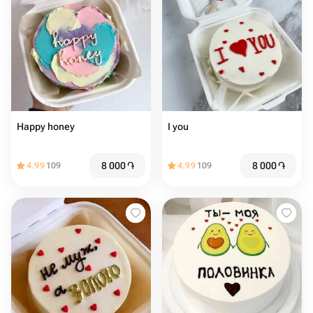
Happy honey
I you
8 000
֏
8 000
֏
4.99
109
4.99
109