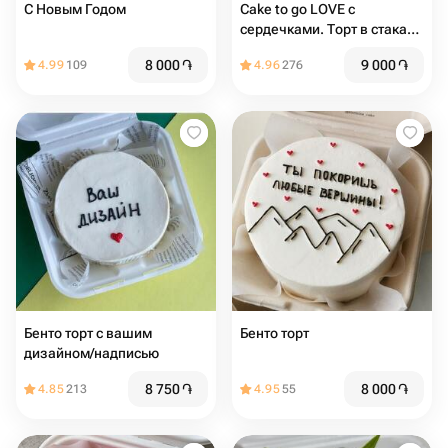
С Новым Годом
Cake to go LOVE с
сердечками. Торт в стакане
2шт
8 000
֏
9 000
֏
4.99
109
4.96
276
Бенто торт с вашим
Бенто торт
дизайном/надписью
8 750
֏
8 000
֏
4.85
213
4.95
55