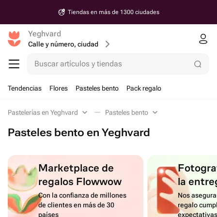
Tiendas en más de 1300 ciudades
Yeghvard
Calle y número, ciudad
Buscar artículos y tiendas
Tendencias
Flores
Pasteles bento
Pack regalo
Pastelerías en Yeghvard
Pasteles bento
Pasteles bento en Yeghvard
Marketplace de
Fotograf
regalos Flowwow
la entre
Con la confianza de millones
Nos asegura
de clientes en más de 30
regalo cumpl
países
expectativa