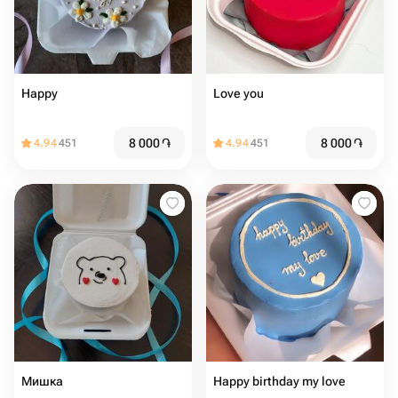
Happy
Love you
8 000
֏
8 000
֏
4.94
451
4.94
451
Мишка
Happy birthday my love