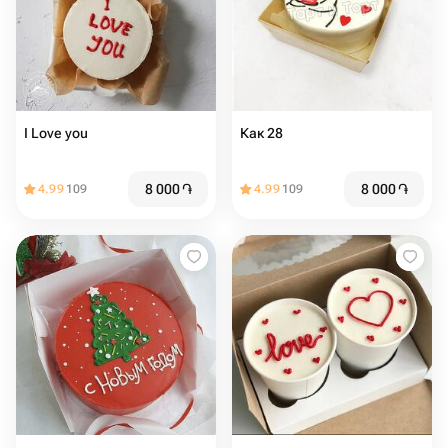
I Love you
Как 28
8 000
֏
8 000
֏
4.99
109
4.99
109