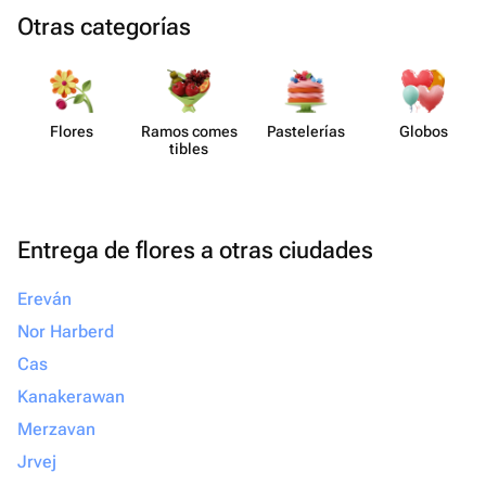
Otras categorías
Flores
Ramos comes​
Paste​lerías
Globos
tibles
Entrega de flores a otras ciudades
Ereván
Nor Harberd
Cas
Kanakerawan
Merzavan
Jrvej