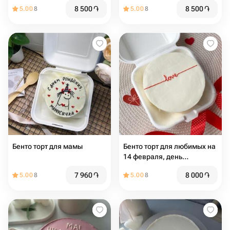
8 500
֏
8 500
֏
5.00
8
5.00
8
Бенто торт для мамы
Бенто торт для любимых на
14 февраля, день
влюбленных
7 960
֏
8 000
֏
5.00
8
5.00
8