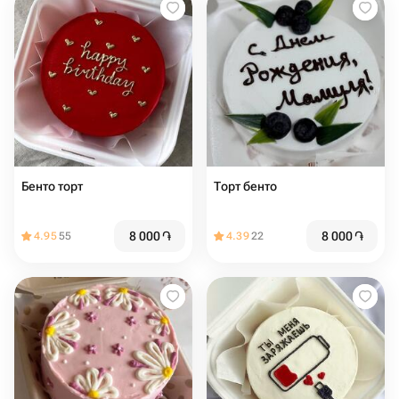
Бенто торт
Торт бенто
8 000
֏
8 000
֏
4.95
55
4.39
22