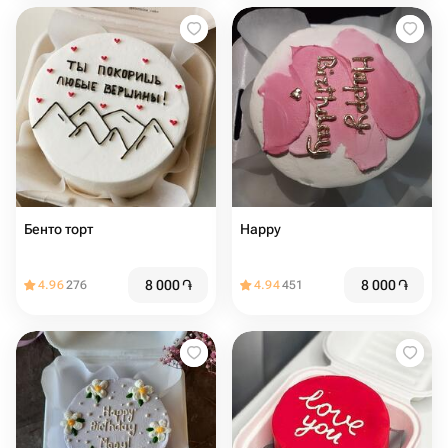
Бенто торт
Happy
8 000
֏
8 000
֏
4.96
276
4.94
451