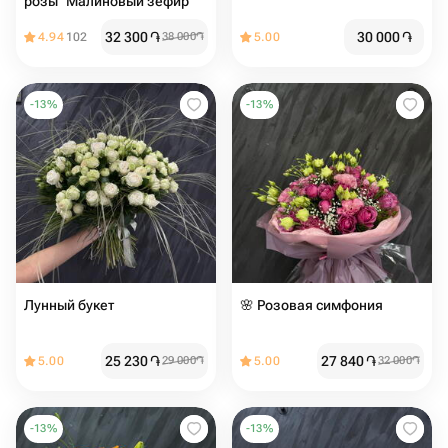
розы "Малиновый зефир"
32 300
֏
30 000
֏
4.94
102
38 000
֏
5.00
-
13
%
-
13
%
Лунный букет
🌸 Розовая симфония
25 230
֏
27 840
֏
5.00
29 000
֏
5.00
32 000
֏
-
13
%
-
13
%