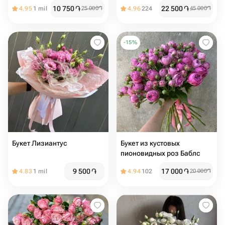
10 750
֏
22 500
֏
4.95
1 mil
25 000
֏
4.96
224
45 000
֏
-
15
%
Букет Лизиантус
Букет из кустовых
пионовидных роз Баблс
9 500
֏
17 000
֏
4.83
1 mil
4.94
102
20 000
֏