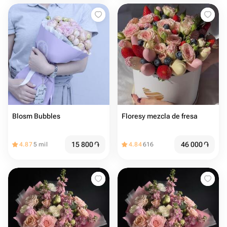
Blosm Bubbles
Floresy mezcla de fresa
15 800
֏
46 000
֏
4.87
5 mil
4.84
616