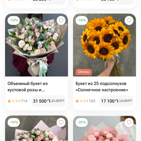
-
10
%
-
10
%
Último
Объемный букет из
Букет из 25 подсолнухов
кустовой розы и
«Солнечное настроение»
альстромерии
31 500
֏
17 100
֏
4.94
714
35 000
֏
4.94
102
19 000
֏
-
10
%
-
25
%