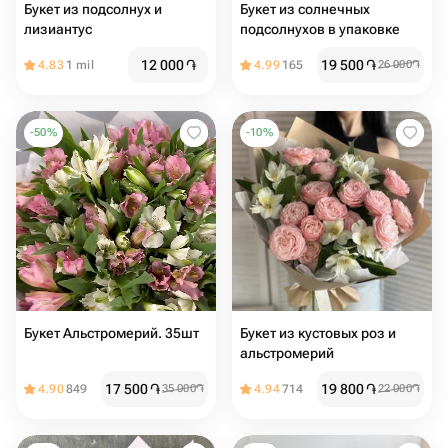
Букет из подсолнух и
Букет из солнечных
лизиантус
подсолнухов в упаковке
12 000
֏
19 500
֏
4.83
1 mil
4.99
165
26 000
֏
-
50
%
-
10
%
Букет Альстромерий. 35шт
Букет из кустовых роз и
альстромерий
17 500
֏
19 800
֏
4.90
849
35 000
֏
4.94
714
22 000
֏