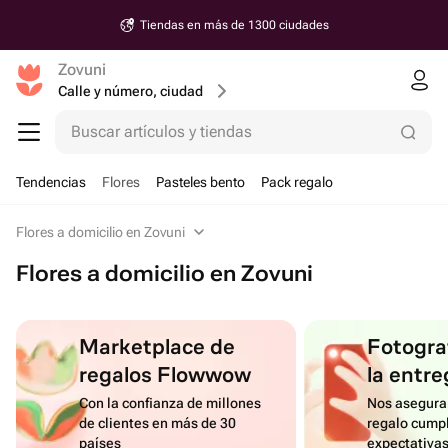
Tiendas en más de 1300 ciudades
Zovuni
Calle y número, ciudad
Buscar artículos y tiendas
Tendencias
Flores
Pasteles bento
Pack regalo
Flores a domicilio en Zovuni
Flores a domicilio en Zovuni
Marketplace de
Fotograf
regalos Flowwow
la entre
Con la confianza de millones
Nos asegura
de clientes en más de 30
regalo cumpl
países
expectativa