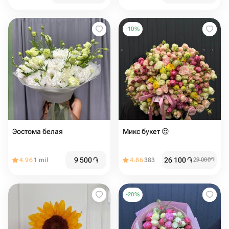
-
10
%
Эостома белая
Микс букет 😍
9 500
֏
26 100
֏
4.96
1 mil
4.86
383
29 000
֏
-
20
%