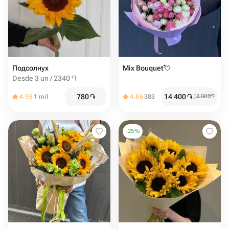
Подсолнух
Mix Bouquet💘
Desde 3 un / 2340 ֏
780
֏
14 400
֏
4.98
1 mil
4.86
383
18 000
֏
-
25
%