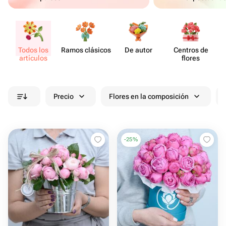
Todos los
Ramos clásicos
De autor
Centros de
artículos
flores
Precio
Flores en la composición
-
25
%