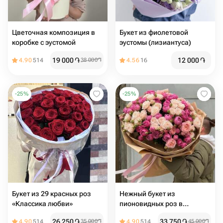
Цветочная композиция в
Букет из фиолетовой
коробке с эустомой
эустомы (лизиантуса)
19 000
֏
12 000
֏
4.90
514
38 000
֏
4.56
16
-
25
%
-
25
%
Букет из 29 красных роз
Нежный букет из
«Классика любви»
пионовидных роз в
розовых тонах
26 250
֏
33 750
֏
4.90
514
35 000
֏
4.90
514
45 000
֏