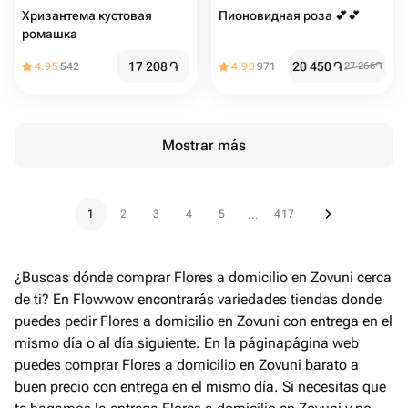
Хризантема кустовая
Пионовидная роза 💕💕
ромашка
17 208
֏
20 450
֏
4.95
542
4.90
971
27 266
֏
Mostrar más
1
2
3
4
5
417
...
¿Buscas dónde comprar Flores a domicilio en Zovuni cerca
de ti? En Flowwow encontrarás variedades tiendas donde
puedes pedir Flores a domicilio en Zovuni con entrega en el
mismo día o al día siguiente. En la páginapágina web
puedes comprar Flores a domicilio en Zovuni barato a
buen precio con entrega en el mismo día. Si necesitas que