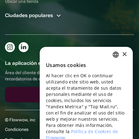
Ubicar una tienda
Ciudades populares
×
La aplicación es aún más práctica.
Usamos cookies
RUSSIAN
Área del cliente del destinatario, más bonos por compras y
Al hacer clic en OK o continuar
ENGLISH
recordatorios de eventos
utilizando este sitio web, usted
UKRAINIAN
acepta el tratamiento de sus datos
personales mediante el uso de
Descargar la aplicación
PORTUGUESE
cookies, incluidos los servicios
"Yandex Metrica" y "Top Mail.ru",
SPANISH
con el fin de analizar el uso del sitio
web y mejorar nuestros servicios.
HUNGARIAN
© Flowwow, inc
Para obtener más información,
Condiciones
ITALIAN
consulte la
Política de Cookies de
Flowwow