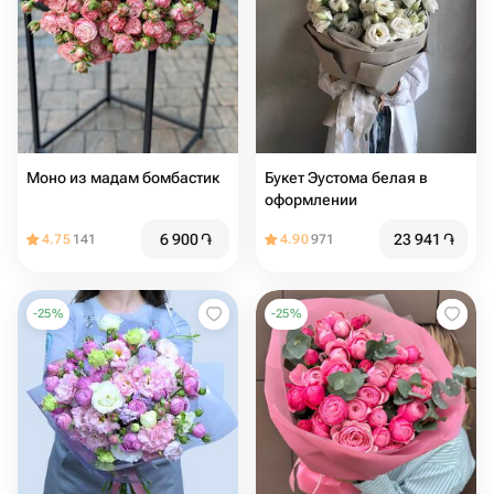
Моно из мадам бомбастик
Букет Эустома белая в
оформлении
6 900
֏
23 941
֏
4.75
141
4.90
971
-
25
%
-
25
%