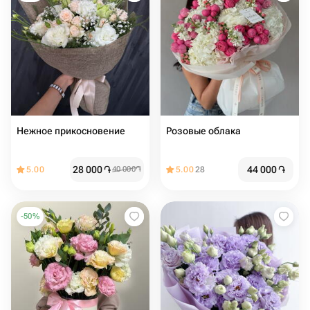
Нежное прикосновение
Розовые облака
28 000
֏
44 000
֏
5.00
40 000
֏
5.00
28
-
50
%