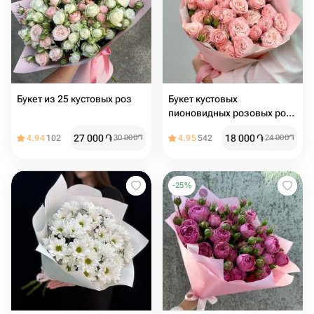
Букет из 25 кустовых роз
Букет кустовых
пионовидных розовых роз
9шт
27 000
֏
18 000
֏
4.94
102
30 000
֏
4.95
542
24 000
֏
-
25
%