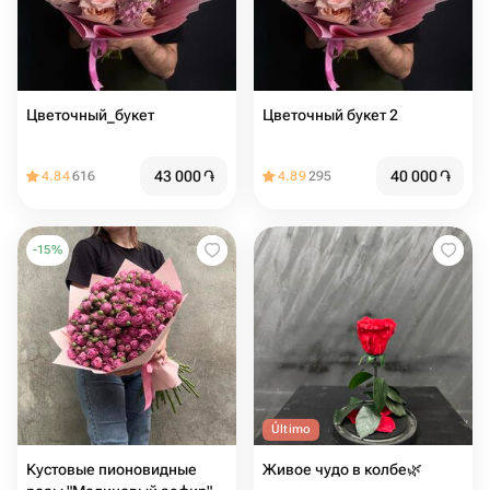
Цветочный_букет
Цветочный букет 2
43 000
֏
40 000
֏
4.84
616
4.89
295
-
15
%
Último
Кустовые пионовидные
Живое чудо в колбе🌿