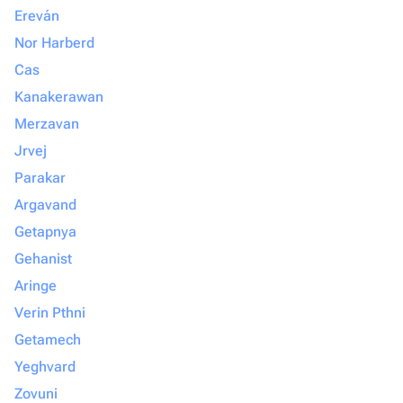
Ereván
Nor Harberd
Cas
Kanakerawan
Merzavan
Jrvej
Parakar
Argavand
Getapnya
Gehanist
Aringe
Verin Pthni
Getamech
Yeghvard
Zovuni