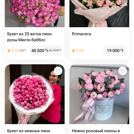
Букет из 25 веток пион
Primavera
розы Мисти бабблс
40 500
֏
19 000
֏
4.94
587
45 000
֏
5.00
Букет из нежных пион
Нежно розовый пионы в