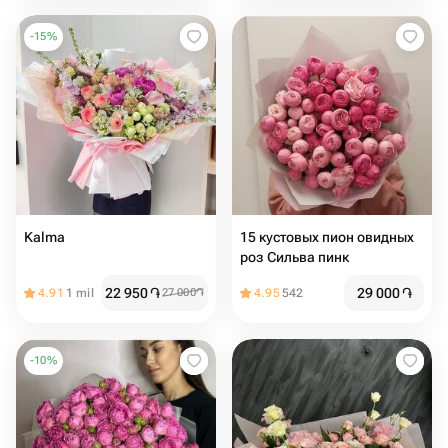
-
15
%
Kalma
15 кустовых пион овидных
роз Сильва пинк
22 950
֏
29 000
֏
4.91
1 mil
27 000
֏
4.95
542
-
10
%