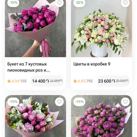
-
10
%
-
20
%
Букет из 7 кустовых
Цветы в коробке 9
пионовидных роз и
эвкалипта
14 400
֏
23 600
֏
4.94
102
16 000
֏
4.92
792
29 500
֏
-
10
%
-
15
%