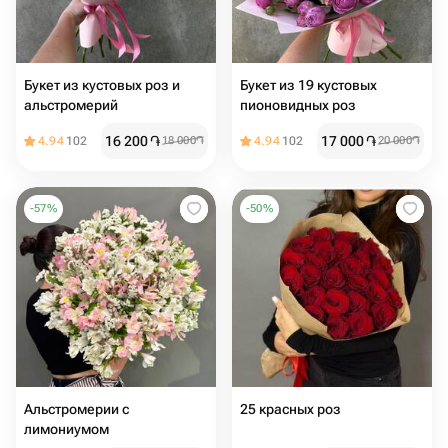
Букет из кустовых роз и
Букет из 19 кустовых
альстромерий
пионовидных роз
16 200
֏
17 000
֏
4.94
102
18 000
֏
4.94
102
20 000
֏
-
57
%
-
50
%
Альстромерии с
25 красных роз
лимониумом