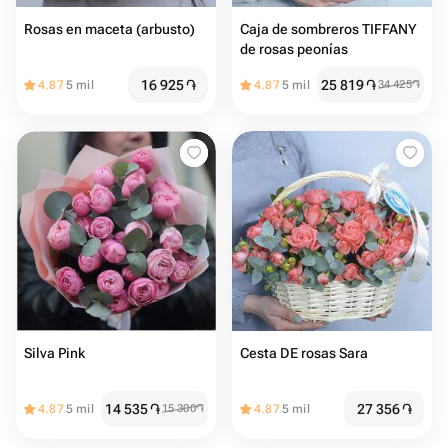
Rosas en maceta (arbusto)
Caja de sombreros TIFFANY
de rosas peonías
16 925
֏
25 819
֏
4.87
5 mil
4.87
5 mil
34 425
֏
Silva Pink
Cesta DE rosas Sara
14 535
֏
27 356
֏
4.87
5 mil
15 300
֏
4.87
5 mil