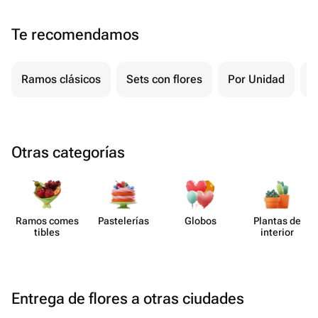
Te recomendamos
Ramos clásicos
Sets con flores
Por Unidad
F
Otras categorías
Ramos comes​
Paste​lerías
Globos
Plantas de
tibles
interior
Entrega de flores a otras ciudades