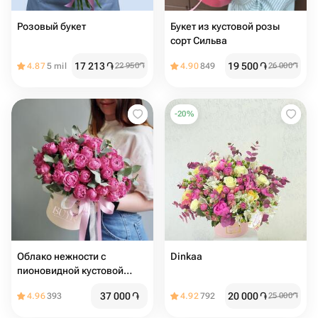
Розовый букет
Букет из кустовой розы
сорт Сильва
17 213
֏
19 500
֏
4.87
5 mil
22 950
֏
4.90
849
26 000
֏
-
20
%
Облако нежности с
Dinkaa
пионовидной кустовой
розой
37 000
֏
20 000
֏
4.96
393
4.92
792
25 000
֏