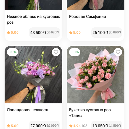
Нежное облако из кустовых
Розовая Симфония
роз
43 500
֏
26 100
֏
5.00
50 000
֏
5.00
30 000
֏
-
10
%
-
10
%
Лавандовая нежность
Букет из кустовых роз
«Таня»
27 000
֏
13 050
֏
5.00
30 000
֏
4.94
102
14 500
֏