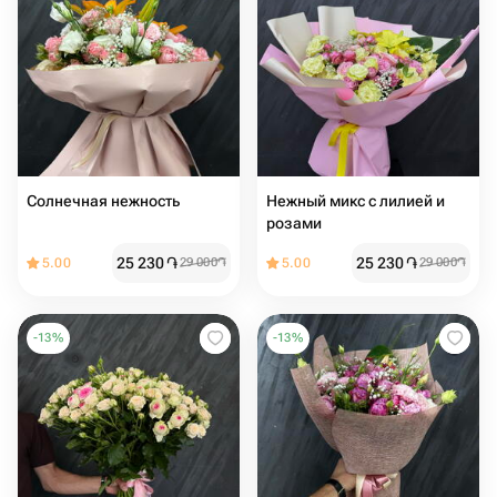
Солнечная нежность
Нежный микс с лилией и
розами
25 230
֏
25 230
֏
5.00
29 000
֏
5.00
29 000
֏
-
13
%
-
13
%