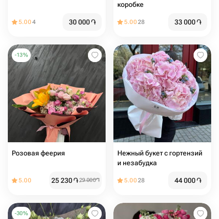
коробке
30 000
֏
33 000
֏
5.00
4
5.00
28
-
13
%
Розовая феерия
Нежный букет с гортензий
и незабудка
25 230
֏
44 000
֏
5.00
29 000
֏
5.00
28
-
30
%