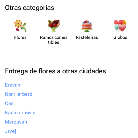
Otras categorías
Flores
Ramos comes​
Paste​lerías
Globos
tibles
Entrega de flores a otras ciudades
Ereván
Nor Harberd
Cas
Kanakerawan
Merzavan
Jrvej