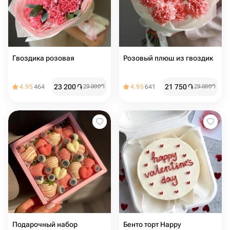
Гвоздика розовая
Розовый плюш из гвоздик
23 200
֏
21 750
֏
4.95
464
29 000
֏
4.95
641
29 000
֏
Подарочный набор
Бенто торт Happy