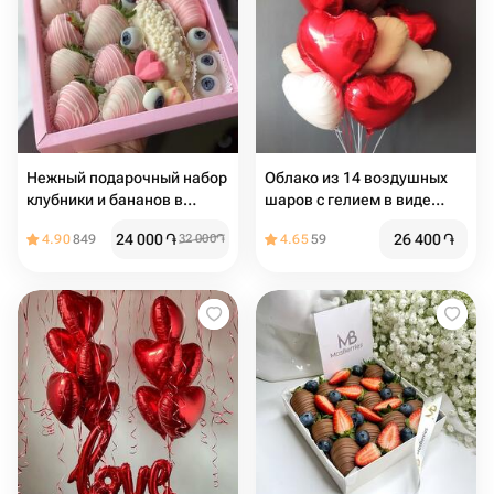
Нежный подарочный набор
Облако из 14 воздушных
клубники и бананов в
шаров с гелием в виде
шоколаде
сердца для любимой
24 000
֏
26 400
֏
4.90
849
32 000
֏
4.65
59