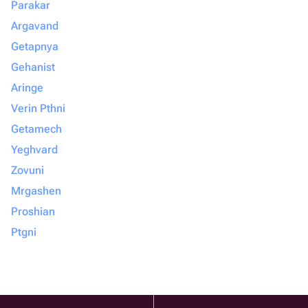
Parakar
Argavand
Getapnya
Gehanist
Aringe
Verin Pthni
Getamech
Yeghvard
Zovuni
Mrgashen
Proshian
Ptgni