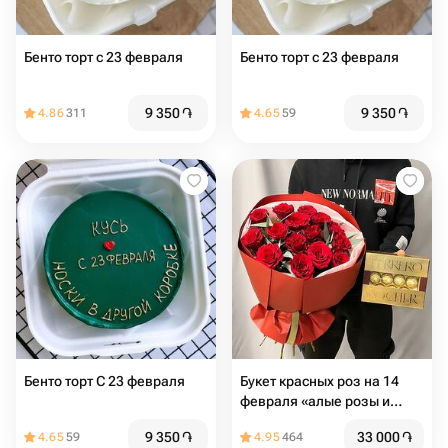
Бенто торт с 23 февраля
Бенто торт с 23 февраля
9 350
֏
9 350
֏
4.86
311
4.65
59
Бенто торт С 23 февраля
Букет красных роз на 14
февраля «алые розы и
Ферреро»
9 350
֏
33 000
֏
4.65
59
4.95
464