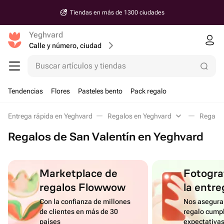
Tiendas en más de 1300 ciudades
Yeghvard
Calle y número, ciudad
Buscar artículos y tiendas
Tendencias
Flores
Pasteles bento
Pack regalo
Entrega rápida en Yeghvard
Regalos en Yeghvard
Regalos
Regalos de San Valentín en Yeghvard
Marketplace de
Fotograf
regalos Flowwow
la entre
Con la confianza de millones
Nos asegura
de clientes en más de 30
regalo cumpl
países
expectativa