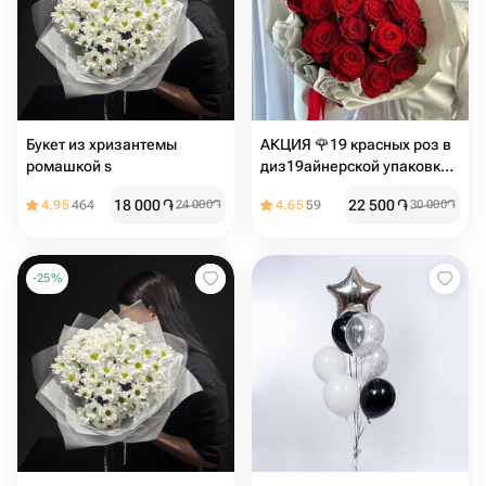
Букет из хризантемы
АКЦИЯ 🌹19 красных роз в
ромашкой s
диз19айнерской упаковке
белый️ Размер S
18 000
֏
22 500
֏
4.95
464
24 000
֏
4.65
59
30 000
֏
-
25
%