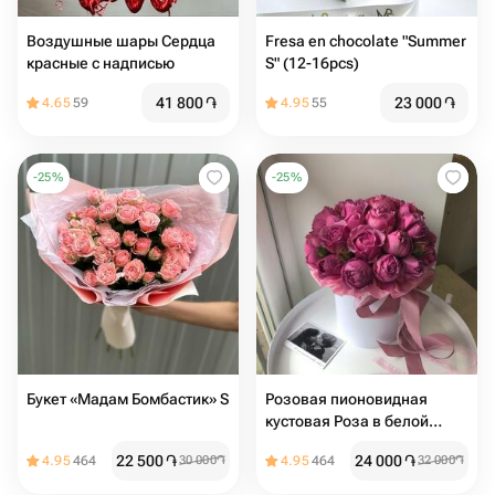
Воздушные шары Сердца
Fresa en chocolate "Summer
красные с надписью
S" (12-16pcs)
41 800
֏
23 000
֏
4.65
59
4.95
55
-
25
%
-
25
%
Букет «Мадам Бомбастик» S
Розовая пионовидная
кустовая Роза в белой
коробке (размер s)
22 500
֏
24 000
֏
4.95
464
30 000
֏
4.95
464
32 000
֏