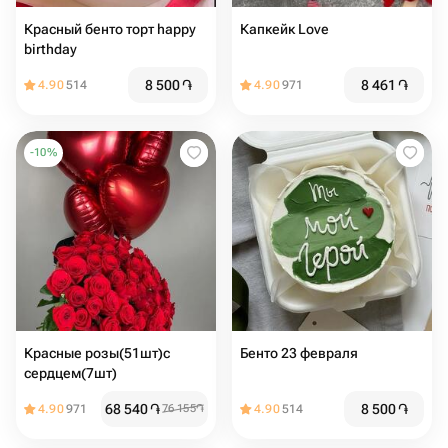
Красный бенто торт happy
Капкейк Love
birthday
8 500
֏
8 461
֏
4.90
514
4.90
971
-
10
%
Красные розы(51шт)с
Бенто 23 февраля
сердцем(7шт)
68 540
֏
8 500
֏
4.90
971
76 155
֏
4.90
514