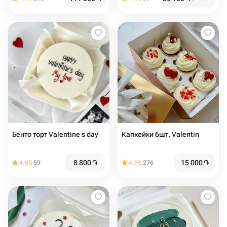
Бенто торт Valentine s day
Капкейки 6шт. Valentin
8 800
֏
15 000
֏
4.65
59
4.96
276