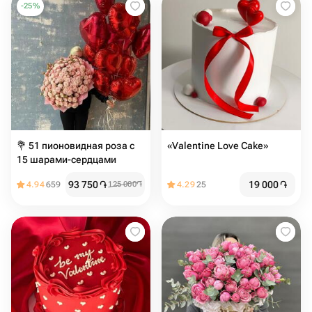
-
25
%
💐 51 пионовидная роза с
«Valentine Love Cake»
15 шарами-сердцами
93 750
֏
19 000
֏
4.94
659
125 000
֏
4.29
25