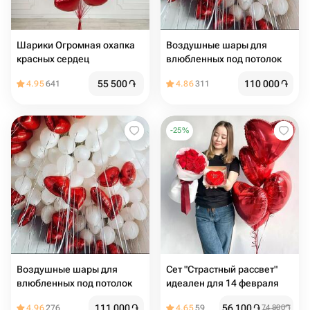
Шарики Огромная охапка
Воздушные шары для
красных сердец
влюбленных под потолок
55 500
֏
110 000
֏
4.95
641
4.86
311
-
25
%
Воздушные шары для
Сет "Страстный рассвет"
влюбленных под потолок
идеален для 14 февраля
111 000
֏
56 100
֏
4.96
276
4.65
59
74 800
֏