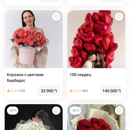
Корзина с цветами
100 сердец
Барбадос
33 900
֏
145 000
֏
4.94
236
4.95
464
-
25
%
-
25
%