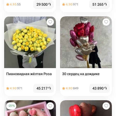
Rocher" в Сердце
29 500
֏
51 265
֏
4.95
55
4.90
971
Пиановидная жёлтая Роза
30 сердец на дождике
45 217
֏
43 890
֏
4.90
971
4.90
849
-
25
%