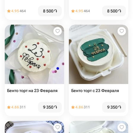
8 500
֏
8 500
֏
4.95
464
4.95
464
Бенто торт на 23 Февраля
Бенто торт с 23 Февраля
9 350
֏
9 350
֏
4.86
311
4.86
311