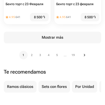
Бенто торт с 23 Февраля
Бенто торт с 23 февраля
8 500
֏
8 500
֏
4.95
641
4.95
641
Mostrar más
1
2
3
4
5
19
...
Te recomendamos
Ramos clásicos
Sets con flores
Por Unidad
F