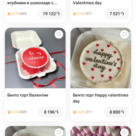
клубники в шоколаде с
Valentines day
ягодами
19 122
֏
7 521
֏
4.94
659
4.90
971
Бенто торт Валентин
Бенто торт Happy valentines
day
8 196
֏
8 800
֏
4.94
659
4.86
311