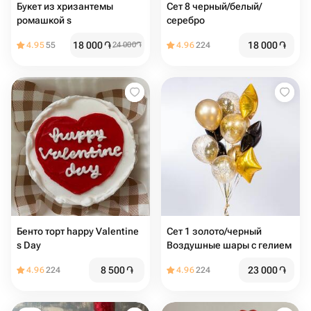
Букет из хризантемы
Сет 8 черный/белый/
ромашкой s
серебро
18 000
֏
18 000
֏
4.95
55
24 000
֏
4.96
224
Бенто торт happy Valentine
Сет 1 золото/черный
s Day
Воздушные шары с гелием
8 500
֏
23 000
֏
4.96
224
4.96
224