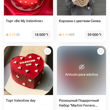
Торт «Be My Valentine»
Корзина с цветами Силва
18 000
֏
59 000
֏
4.39
22
4.94
659
Artículo para adultos
Торт Valentine day
Роскошный Подарочный
Набор "Martini Ferrero