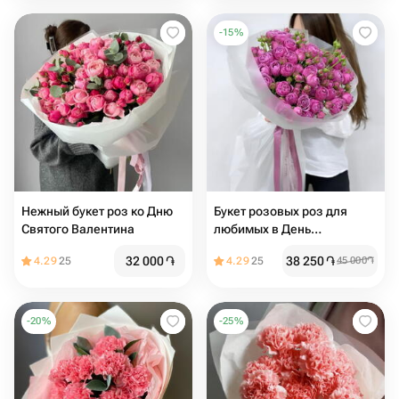
-
15
%
Нежный букет роз ко Дню
Букет розовых роз для
Святого Валентина
любимых в День
влюблённых
32 000
֏
38 250
֏
4.29
25
4.29
25
45 000
֏
-
20
%
-
25
%