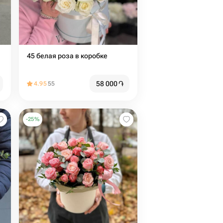
45 белая роза в коробке
58 000
֏
4.95
55
-
25
%