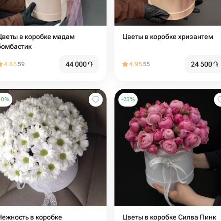
Цветы в коробке мадам
Цветы в коробке хризантем
бомбастик
44 000
֏
24 500
֏
4.65
59
4.95
55
10
%
-
25
%
Нежность в коробке
Цветы в коробке Силва Пинк