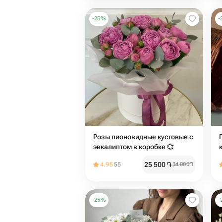
-
25
%
-
Розы пионовидные кустовые с
эвкалиптом в коробке 💞
25 500
֏
4.95
55
34 000
֏
-
25
%
-