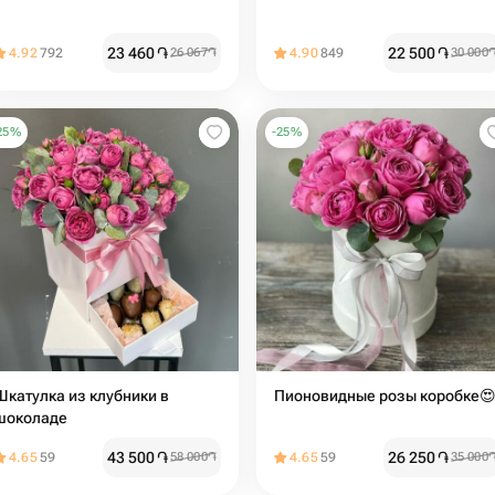
23 460
֏
22 500
֏
4.92
792
26 067
֏
4.90
849
30 000
25
%
-
25
%
Шкатулка из клубники в
Пионовидные розы коробке
шоколаде
43 500
֏
26 250
֏
4.65
59
58 000
֏
4.65
59
35 000