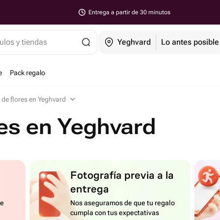
Entrega a partir de 30 minutos
ulos y tiendas
Yeghvard
Lo antes posible
e
Pack regalo
 de flores en Yeghvard
res en Yeghvard
Fotografía previa a la
entrega
de
Nos aseguramos de que tu regalo
cumpla con tus expectativas