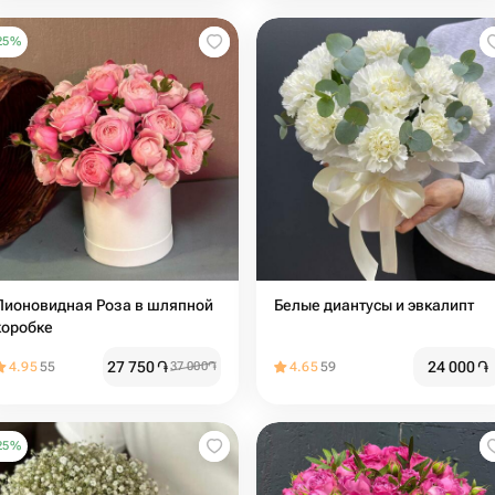
25
%
Пионовидная Роза в шляпной
Белые диантусы и эвкалипт
коробке
27 750
֏
24 000
֏
4.95
55
37 000
֏
4.65
59
25
%