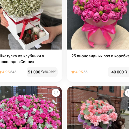
Шкатулка из клубники в
25 пионовидных роз в коробк
шоколаде «Синни»
51 000
֏
40 000
֏
4.95
645
68 000
֏
4.95
55