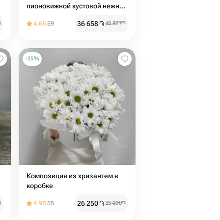
пионовижной кустовой нежной
розой️
36 658
֏
֏
4.65
59
48 877
֏
-
25
%

Композиция из хризантем в
коробке
26 250
֏
֏
4.95
55
35 000
֏