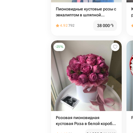
Пионовидные кустовые розы с
эвкалиптом в шляпной
коробке
38 000
֏
4.92
792
-
25
%
Розовая пионовидная
кустовая Роза в белой коробке
(размер s)