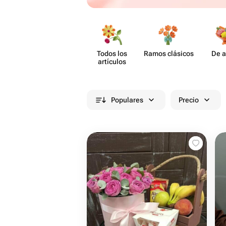
Todos los
Ramos clásicos
De a
artículos
Populares
Precio