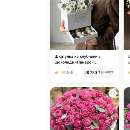
Шкатулка из клубники в
шоколаде «Панаро» L
48 750
֏
4.95
645
65 000
֏