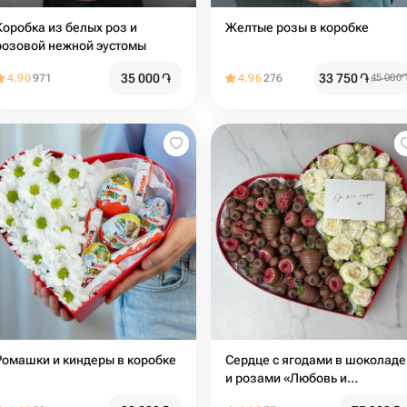
Коробка из белых роз и
Желтые розы в коробке
розовой нежной эустомы
35 000
֏
33 750
֏
4.90
971
4.96
276
45 000
Ромашки и киндеры в коробке
Сердце с ягодами в шоколаде
и розами «Любовь и
наслаждение»