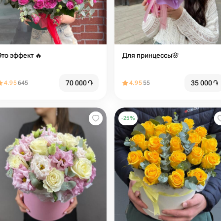
Это эффект 🔥
Для принцессы🌸
70 000
֏
35 000
֏
4.95
645
4.95
55
-
25
%