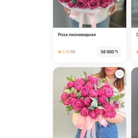
Роза пионавидная
58 000
֏
4.95
55