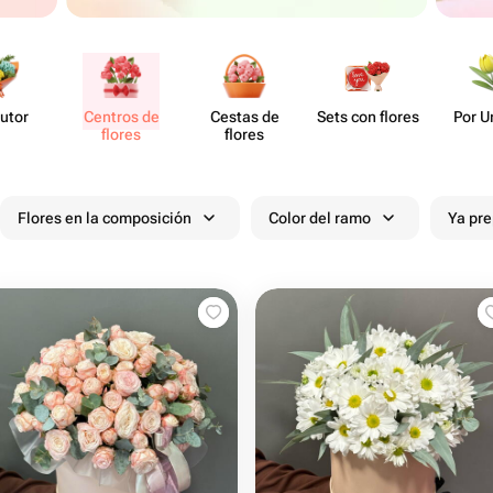
utor
Centros de
Cestas de
Sets con flores
Por U
flores
flores
Flores en la composición
Color del ramo
Ya pr