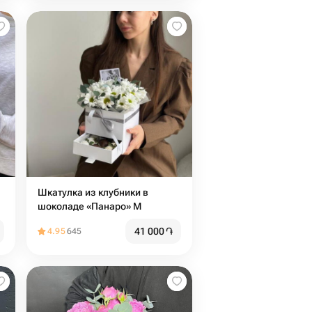
Шкатулка из клубники в
шоколаде «Панаро» М
41 000
֏
4.95
645