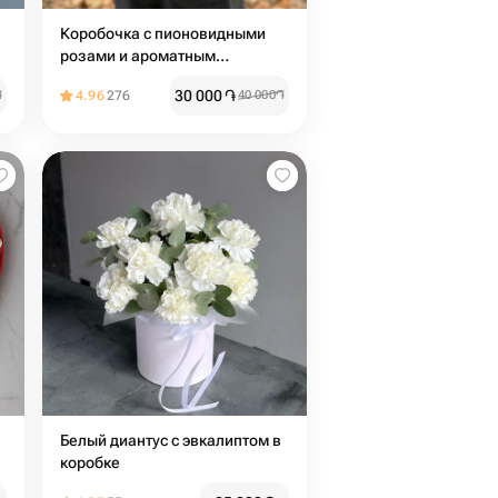
Коробочка с пионовидными
розами и ароматным
эвкалиптом
30 000
֏
֏
4.96
276
40 000
֏
Белый диантус с эвкалиптом в
коробке