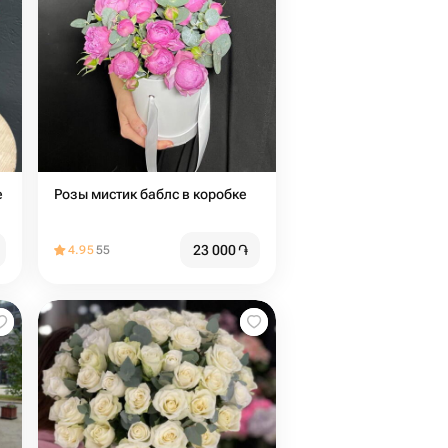
е
Розы мистик баблс в коробке
23 000
֏
4.95
55