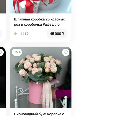
Шляпная коробка 25 красных
роз и коробочка Рафаэлло
45 000
֏
4.65
59
-
25
%
Пионовидный бум! Коробка с