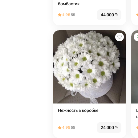
бомбастик
44 000
֏
4.95
55
-
Нежность в коробке
24 000
֏
4.95
55