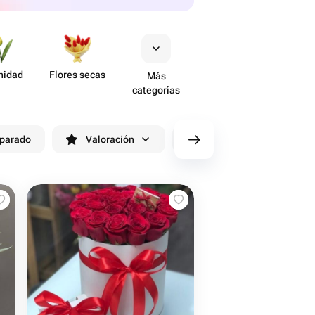
nidad
Flores secas
Más
categorías
eparado
Valoración
cv/filters/name_fast_delivery