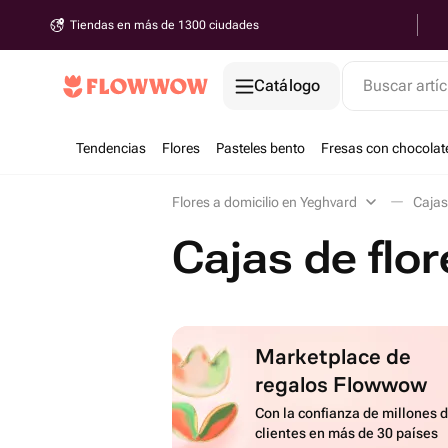
Tiendas en más de 1300 ciudades
Catálogo
Buscar artíc
Tendencias
Flores
Pasteles bento
Fresas con chocolat
Flores a domicilio en Yeghvard
Cajas
Cajas de flo
Marketplace de
regalos Flowwow
Con la confianza de millones 
clientes en más de 30 países