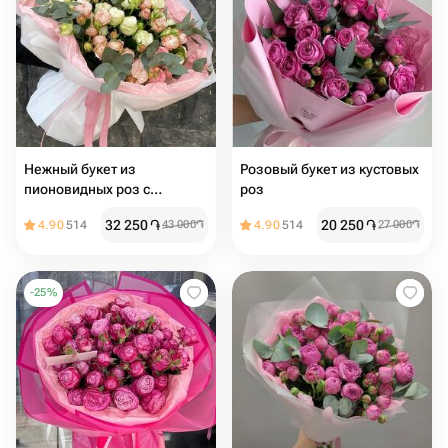
Нежный букет из
Розовый букет из кустовых
пионовидных роз с
роз
эвкалиптом
32 250
֏
20 250
֏
4.90
514
43 000
֏
4.90
514
27 000
֏
-
25
%