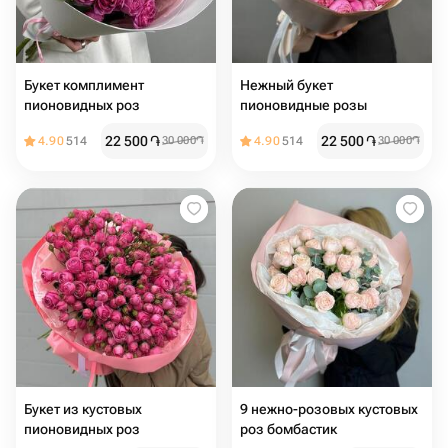
Букет комплимент
Нежный букет
пионовидных роз
пионовидные розы
22 500
֏
22 500
֏
4.90
514
30 000
֏
4.90
514
30 000
֏
Букет из кустовых
9 нежно-розовых кустовых
пионовидных роз
роз бомбастик