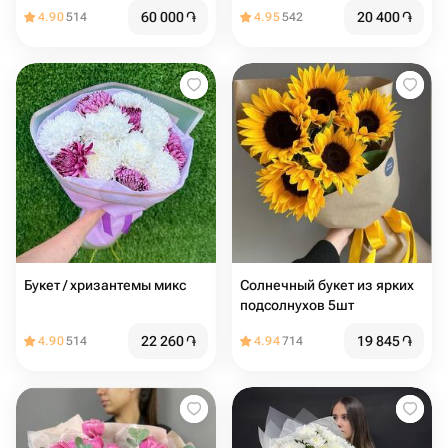
60 000
֏
20 400
֏
4.90
514
4.95
542
Букет / хризантемы микс
Солнечный букет из ярких
подсолнухов 5шт
22 260
֏
19 845
֏
4.90
514
4.94
714