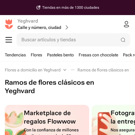
Tiendas en más de 1300 ciudades
Yeghvard
Calle y número, ciudad
Buscar artículos y tiendas
Tendencias
Flores
Pasteles bento
Fresas con chocolate
Pack r
Flores a domicilio en Yeghvard
Ramos de flores clásicos en Y
Ramos de flores clásicos en
Yeghvard
Marketplace de
Fotograf
regalos Flowwow
la entre
Con la confianza de millones
Nos asegura