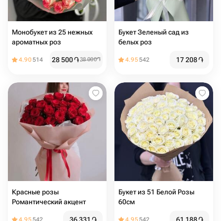
Монобукет из 25 нежных
Букет Зеленый сад из
ароматных роз
белых роз
28 500
֏
17 208
֏
4.90
514
38 000
֏
4.95
542
Красные розы
Букет из 51 Белой Розы
Романтический акцент
60см
36 331
֏
61 188
֏
4.95
542
4.95
542