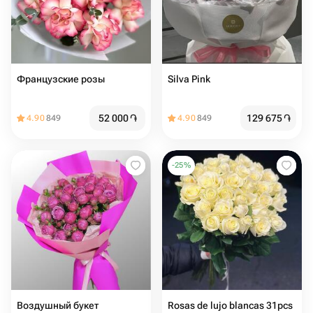
Французские розы
Silva Pink
52 000
֏
129 675
֏
4.90
849
4.90
849
-
25
%
Воздушный букет
Rosas de lujo blancas 31pcs