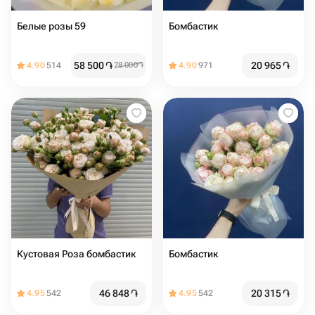
Белые розы 59
Бомбастик
58 500
֏
20 965
֏
4.90
514
78 000
֏
4.90
971
Кустовая Роза бомбастик
Бомбастик
46 848
֏
20 315
֏
4.95
542
4.95
542