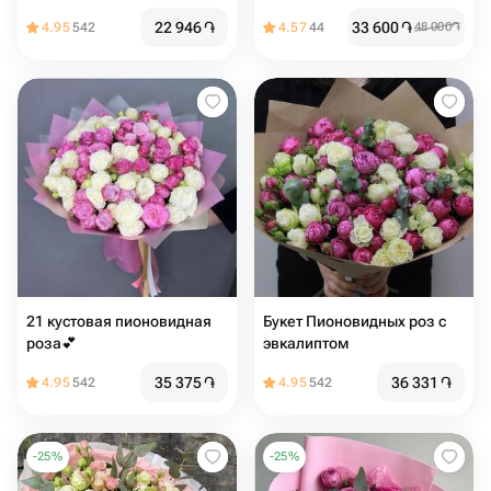
22 946
֏
33 600
֏
4.95
542
4.57
44
48 000
֏
21 кустовая пионовидная
Букет Пионовидных роз с
роза💕
эвкалиптом
35 375
֏
36 331
֏
4.95
542
4.95
542
-
25
%
-
25
%