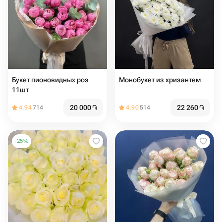
Букет пионовидных роз
Монобукет из хризантем
11шт
20 000
֏
22 260
֏
4.94
714
4.90
514
-
25
%