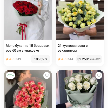
Моно букет из 15 бордовых
21 кустовая роза с
роз 60 см в упаковке
эвкалиптом
18 952
֏
32 250
֏
4.90
849
4.90
514
43 000
֏
-
25
%