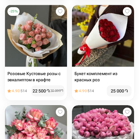
-
25
%
Розовые Кустовые розы с
Букет комплемент из
эвкалиптом в крафте
красных роз
22 500
֏
25 000
֏
4.90
514
30 000
֏
4.90
514