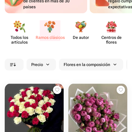
de clientes en más de 30
regalo cumpl
países
expectativa
Todos los
Ramos clásicos
De autor
Centros de
artículos
flores
Precio
Flores en la composición