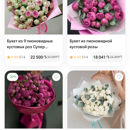
Букет из 9 пионовидных
Букет из пионовидной
кустовых роз Супер
кустовой розы
Сенсейшн
22 500
֏
18 041
֏
4.90
514
30 000
֏
4.90
514
24 380
֏
-
20
%