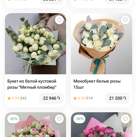
Букет из белой кустовой
Монобукет белые розы
розы "Мятный пломбир"
15шт
22 946
֏
21 200
֏
4.95
542
4.90
514
-
25
%
-
26
%