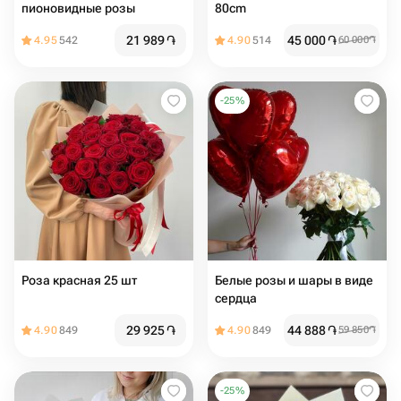
пионовидные розы
80cm
21 989
֏
45 000
֏
4.95
542
4.90
514
60 000
֏
-
25
%
Роза красная 25 шт
Белые розы и шары в виде
сердца
29 925
֏
44 888
֏
4.90
849
4.90
849
59 850
֏
-
25
%