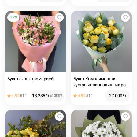
-
25
%
Букет с альстромерией
Букет Комплимент из
кустовых пионовидных роз
Сильва Санни
18 285
֏
27 000
֏
4.90
514
24 380
֏
4.90
514