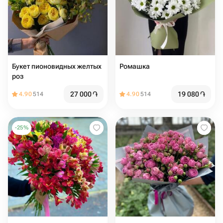
Букет пионовидных желтых
Ромашка
роз
27 000
֏
19 080
֏
4.90
514
4.90
514
-
25
%