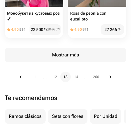
Монобукет из кустовых роз
Rosa de peonía con
💕
eucalipto
22 500
֏
27 266
֏
4.90
514
30 000
֏
4.90
971
Mostrar más
1
12
13
14
260
...
...
Te recomendamos
Ramos clásicos
Sets con flores
Por Unidad
F