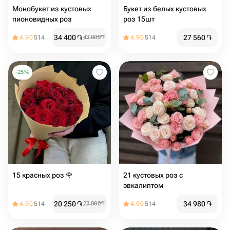
Монобукет из кустовых
Букет из белых кустовых
пионовидных роз
роз 15шт
34 400
֏
27 560
֏
4.90
514
43 000
֏
4.90
514
-
25
%
15 красных роз 🌹
21 кустовых роз с
эвкалиптом
20 250
֏
34 980
֏
4.90
514
27 000
֏
4.90
514