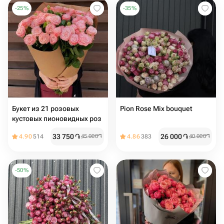
-
25
%
-
35
%
Букет из 21 розовых
Pion Rose Mix bouquet
кустовых пионовидных роз
33 750
֏
26 000
֏
4.90
514
45 000
֏
4.86
383
40 000
֏
-
50
%