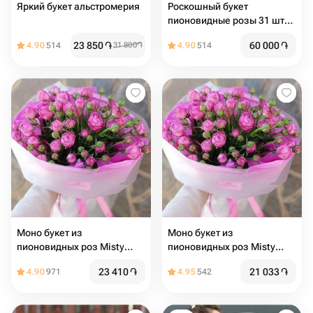
Яркий букет альстромерия
Роскошный букет
пионовидные розы 31 шт
мисти Бабблс
23 850
֏
60 000
֏
4.90
514
31 800
֏
4.90
514
Моно букет из
Моно букет из
пионовидных роз Misty
пионовидных роз Misty
Bubbles
Bubbles
23 410
֏
21 033
֏
4.90
971
4.95
542