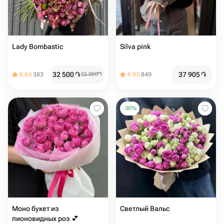
Lady Bombastic
Silva pink
32 500
֏
37 905
֏
4.86
383
65 000
֏
4.90
849
-
30
%
Моно букет из
Светлый Вальс
пионовидных роз 💕