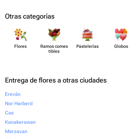
Otras categorías
Flores
Ramos comes​
Paste​lerías
Globos
tibles
Entrega de flores a otras ciudades
Ereván
Nor Harberd
Cas
Kanakerawan
Merzavan