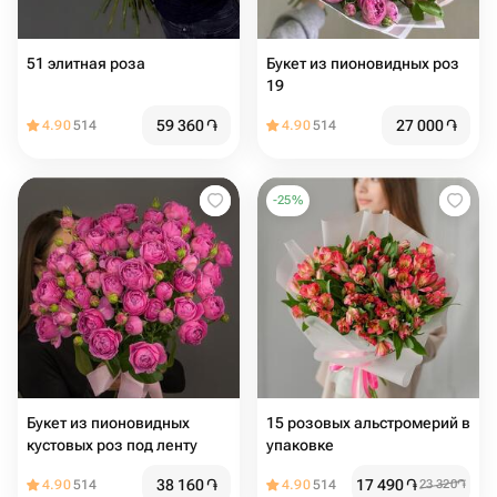
51 элитная роза
Букет из пионовидных роз
19
59 360
֏
27 000
֏
4.90
514
4.90
514
-
25
%
Букет из пионовидных
15 розовых альстромерий в
кустовых роз под ленту
упаковке
38 160
֏
17 490
֏
4.90
514
4.90
514
23 320
֏