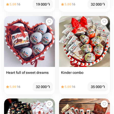
19 000
֏
32 000
֏
5.00
16
5.00
16
Heart full of sweet dreams
Kinder combo
32 000
֏
35 000
֏
5.00
16
5.00
16