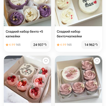
Сладкий набор бенто +5
Сладкий набор
капкейки
бенто+капкейки
24 937
֏
14 962
֏
4.99
165
4.99
165