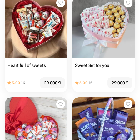
Heart full of sweets
Sweet Set for you
29 000
֏
29 000
֏
5.00
16
5.00
16