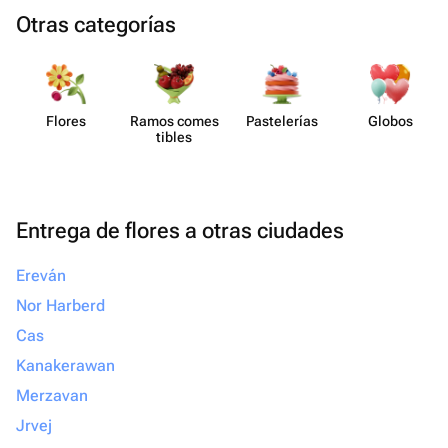
Otras categorías
Flores
Ramos comes​
Paste​lerías
Globos
tibles
Entrega de flores a otras ciudades
Ereván
Nor Harberd
Cas
Kanakerawan
Merzavan
Jrvej