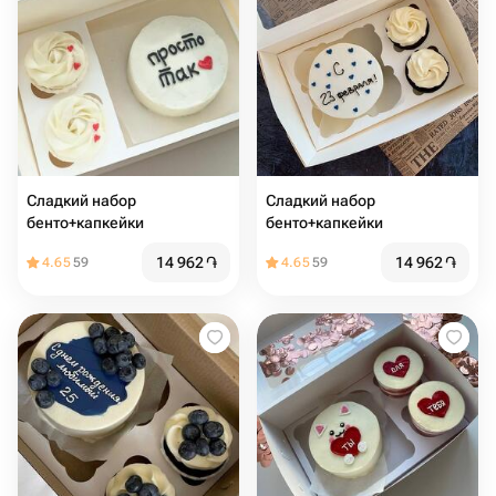
Сладкий набор
Сладкий набор
бенто+капкейки
бенто+капкейки
14 962
֏
14 962
֏
4.65
59
4.65
59