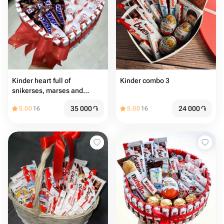
Kinder heart full of
Kinder combo 3
snikerses, marses and
Raffaellos
35 000
֏
24 000
֏
5.00
16
5.00
16