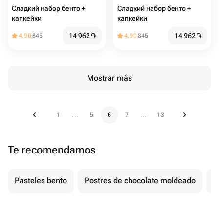
Сладкий набор бенто +
Сладкий набор бенто +
капкейки
капкейки
14 962
֏
14 962
֏
4.90
845
4.90
845
Mostrar más
1
5
6
7
13
...
...
Te recomendamos
Pasteles bento
Postres de chocolate moldeado
T