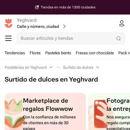
Tiendas en más de 1300 ciudades
Yeghvard
Calle y número, ciudad
Buscar artículos y tiendas
Tendencias
Flores
Pasteles bento
Fresas con chocolate
Pack r
Pastelerías en Yeghvard
Surtido de dulces
Surtido de dulces en Yeghvard
Marketplace de
Fotograf
regalos Flowwow
la entre
Con la confianza de millones
Nos asegura
de clientes en más de 30
regalo cumpl
países
expectativa