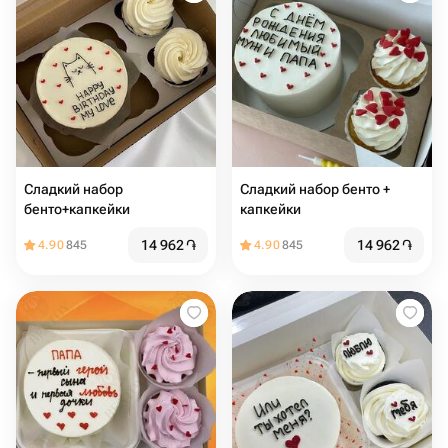
Сладкий набор
Сладкий набор бенто +
бенто+капкейки
капкейки
14 962
֏
14 962
֏
4.90
845
4.90
845