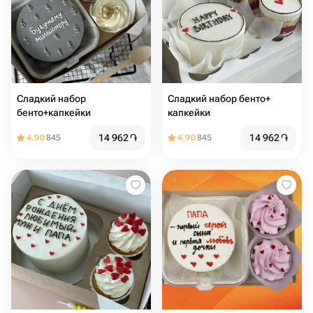
Сладкий набор
Сладкий набор бенто+
бенто+капкейки
капкейки
14 962
֏
14 962
֏
4.90
845
4.90
845