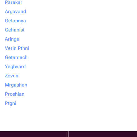
Parakar
Argavand
Getapnya
Gehanist
Aringe
Verin Pthni
Getamech
Yeghvard
Zovuni
Mrgashen
Proshian
Ptgni