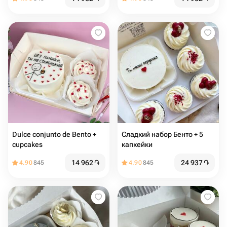
Dulce conjunto de Bento +
Сладкий набор Бенто + 5
cupcakes
капкейки
14 962
֏
24 937
֏
4.90
845
4.90
845