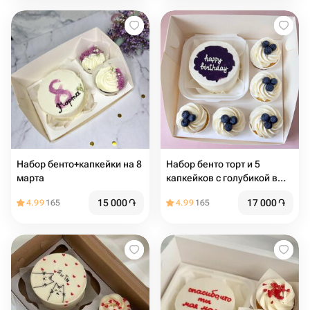
Набор бенто+капкейки на 8
Набор бенто торт и 5
марта
капкейков с голубикой в
подарок на день рождения
15 000
֏
17 000
֏
4.99
165
4.99
165