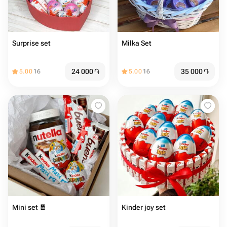
Surprise set
Milka Set
24 000
֏
35 000
֏
5.00
16
5.00
16
Mini set 🍫
Kinder joy set