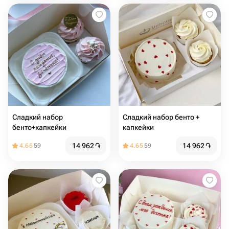
Сладкий набор
Сладкий набор бенто +
бенто+капкейки
капкейки
14 962
֏
14 962
֏
4.65
59
4.65
59