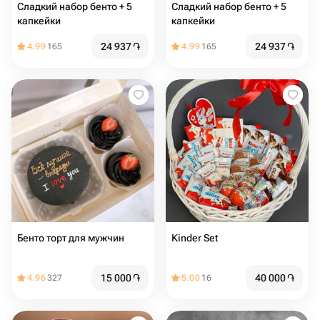
Сладкий набор бенто + 5
Сладкий набор бенто + 5
капкейки
капкейки
24 937
֏
24 937
֏
4.99
165
4.99
165
Бенто торт для мужчин
Kinder Set
15 000
֏
40 000
֏
4.96
327
5.00
16