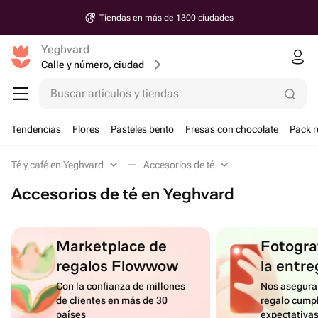
Tiendas en más de 1300 ciudades
Yeghvard
Calle y número, ciudad
Buscar artículos y tiendas
Tendencias
Flores
Pasteles bento
Fresas con chocolate
Pack r
Té y café en Yeghvard
Accesorios de té
Accesorios de té en Yeghvard
Marketplace de
Fotograf
regalos Flowwow
la entre
Con la confianza de millones
Nos asegura
de clientes en más de 30
regalo cumpl
países
expectativa