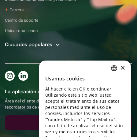
Carrera
Centro de soporte
Ubicar una tienda
Ciudades populares
×
Usamos cookies
RUSSIAN
Al hacer clic en OK o continuar
ENGLISH
La aplicación es aún más práctica.
utilizando este sitio web, usted
UKRAINIAN
acepta el tratamiento de sus datos
Área del cliente del destinatario, más bonos por compras y
personales mediante el uso de
recordatorios de eventos
PORTUGUESE
cookies, incluidos los servicios
"Yandex Metrica" y "Top Mail.ru",
SPANISH
Descargar la aplicación
con el fin de analizar el uso del sitio
web y mejorar nuestros servicios.
HUNGARIAN