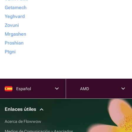
Getamech
Yeghvard
Zovuni
Mrgashen
Proshian
Ptgni
Español
AMD
Enlaces útiles
Acerca de Flowwow
Medios de Comunicación y Asociados