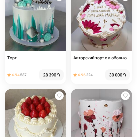
Торт
Авторский торт с любовью
28 390
֏
30 000
֏
4.94
587
4.96
224