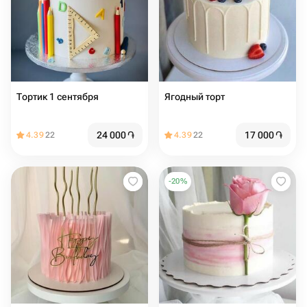
Тортик 1 сентября
Ягодный торт
24 000
֏
17 000
֏
4.39
22
4.39
22
-
20
%