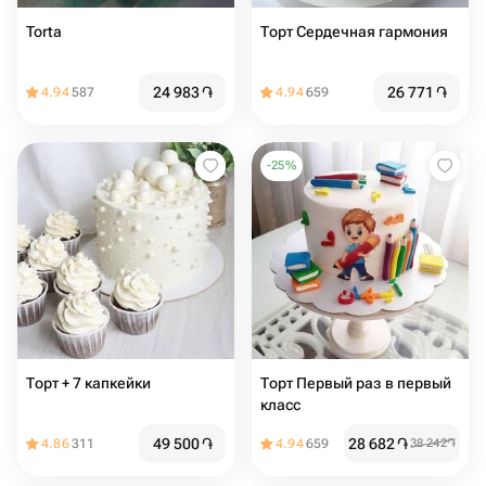
Torta
Торт Сердечная гармония
24 983
֏
26 771
֏
4.94
587
4.94
659
-
25
%
Торт + 7 капкейки
Торт Первый раз в первый
класс
49 500
֏
28 682
֏
4.86
311
4.94
659
38 242
֏