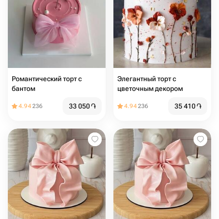
Романтический торт с
Элегантный торт с
бантом
цветочным декором
33 050
֏
35 410
֏
4.94
236
4.94
236