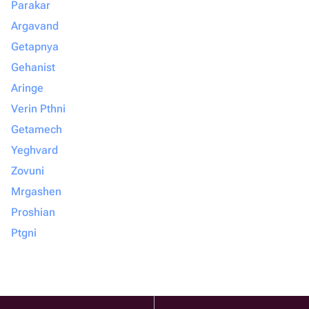
Parakar
Argavand
Getapnya
Gehanist
Aringe
Verin Pthni
Getamech
Yeghvard
Zovuni
Mrgashen
Proshian
Ptgni