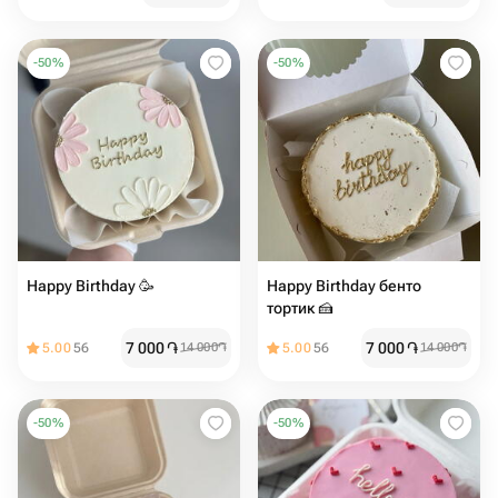
-
50
%
-
50
%
Happy Birthday 🥳
Happy Birthday бенто
тортик 🍰
7 000
֏
7 000
֏
5.00
56
14 000
֏
5.00
56
14 000
֏
-
50
%
-
50
%