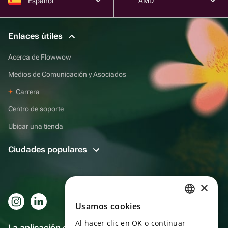
Español
AMD
Enlaces útiles
Acerca de Flowwow
Medios de Comunicación y Asociados
Carrera
Centro de soporte
Ubicar una tienda
Ciudades populares
×
Usamos cookies
RUSSIAN
Al hacer clic en OK o continuar
ENGLISH
La aplicación es aún más práctica.