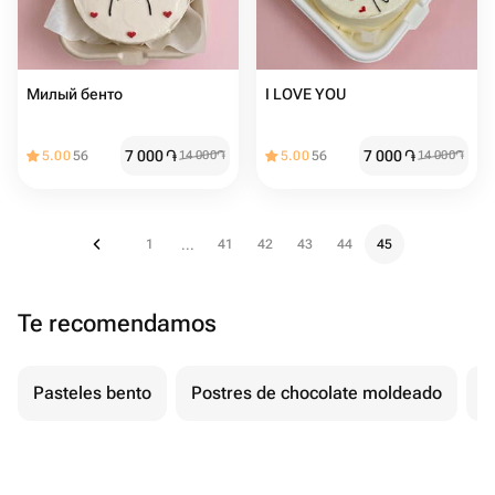
Милый бенто ️
I LOVE YOU ️
7 000
֏
7 000
֏
5.00
56
14 000
֏
5.00
56
14 000
֏
1
41
42
43
44
45
...
Te recomendamos
Pasteles bento
Postres de chocolate moldeado
T