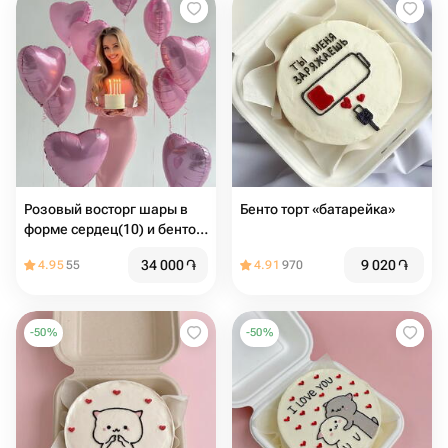
Розовый восторг шары в
Бенто торт «батарейка»
форме сердец(10) и бенто
торт макси (надпись любая)
34 000
֏
9 020
֏
4.95
55
4.91
970
-
50
%
-
50
%