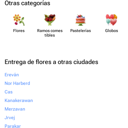
Otras categorías
Flores
Ramos comes​
Paste​lerías
Globos
tibles
Entrega de flores a otras ciudades
Ereván
Nor Harberd
Cas
Kanakerawan
Merzavan
Jrvej
Parakar