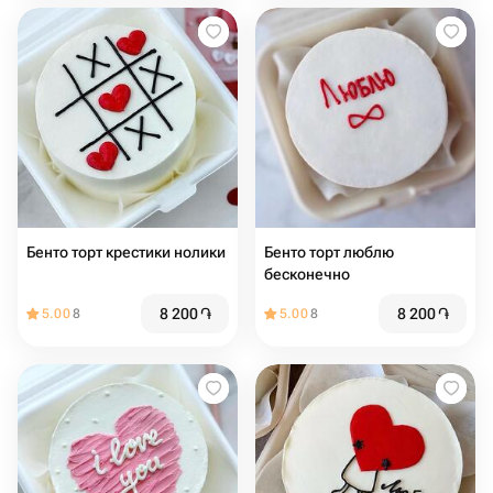
Бенто торт крестики нолики
Бенто торт люблю
бесконечно
8 200
֏
8 200
֏
5.00
8
5.00
8