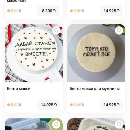
мамочке»
8 200
֏
14 925
֏
5.00
8
5.00
8
Бенто макси
Бенто макси для мужчины
14 925
֏
14 925
֏
5.00
8
5.00
8