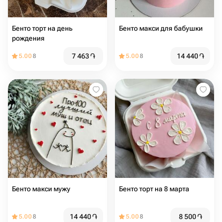
Бенто торт на день
Бенто макси для бабушки
рождения
7 463
֏
14 440
֏
5.00
8
5.00
8
Бенто макси мужу
Бенто торт на 8 марта
14 440
֏
8 500
֏
5.00
8
5.00
8