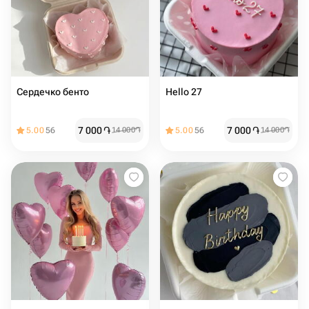
Сердечко бенто ️
Hello 27 ️
7 000
֏
7 000
֏
5.00
56
14 000
֏
5.00
56
14 000
֏