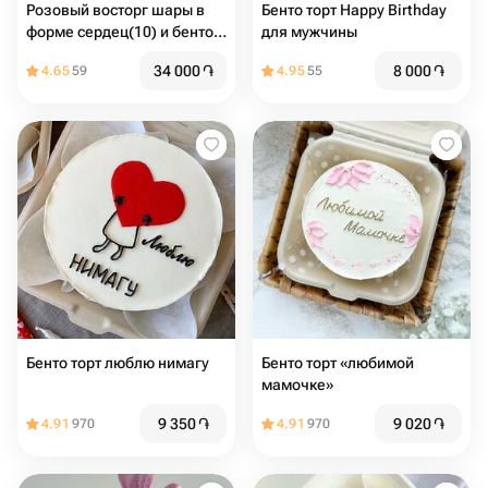
Розовый восторг шары в
Бенто торт Happy Birthday
форме сердец(10) и бенто
для мужчины
торт макси (надпись любая)
34 000
֏
8 000
֏
4.65
59
4.95
55
Бенто торт люблю нимагу
Бенто торт «любимой
мамочке»
9 350
֏
9 020
֏
4.91
970
4.91
970