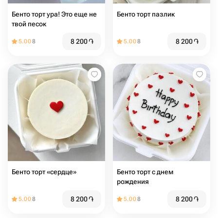
Бенто торт ура! Это еще не
Бенто торт пазлик
твой песок
8 200
֏
8 200
֏
5.00
8
5.00
8
Бенто торт «сердце»
Бенто торт с днем
рождения
8 200
֏
8 200
֏
5.00
8
5.00
8