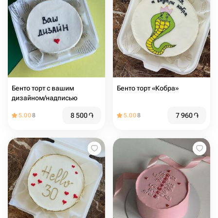
Бенто торт с вашим
Бенто торт «Кобра»
дизайном/надписью
8 500
֏
7 960
֏
5.00
8
5.00
8