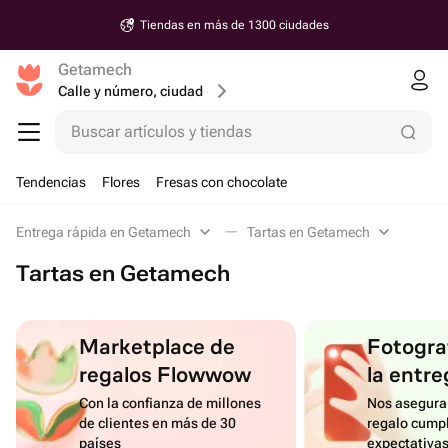
Tiendas en más de 1300 ciudades
Getamech
Calle y número, ciudad
Buscar artículos y tiendas
Tendencias
Flores
Fresas con chocolate
Entrega rápida en Getamech
Tartas en Getamech
Tartas en Getamech
Marketplace de
Fotograf
regalos Flowwow
la entre
Con la confianza de millones
Nos asegura
de clientes en más de 30
regalo cumpl
países
expectativa