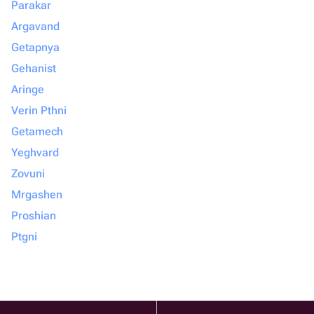
Parakar
Argavand
Getapnya
Gehanist
Aringe
Verin Pthni
Getamech
Yeghvard
Zovuni
Mrgashen
Proshian
Ptgni