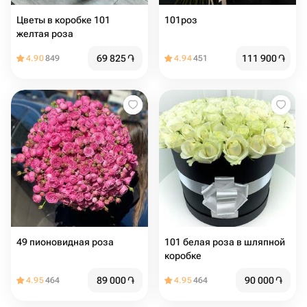
Цветы в коробке 101
101роз
желтая роза
69 825
֏
111 900
֏
4.90
849
4.94
451
49 пионовидная роза
101 белая роза в шляпной
коробке
89 000
֏
90 000
֏
4.95
464
4.95
464