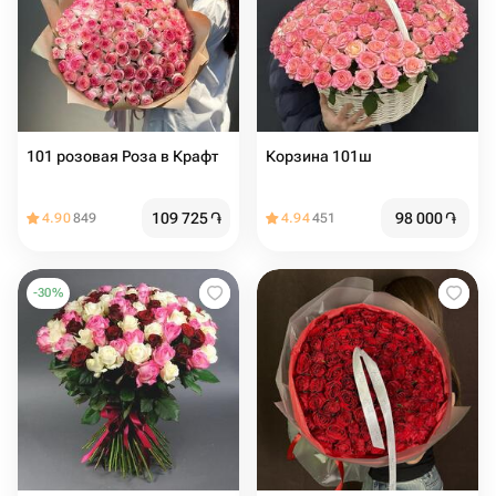
101 розовая Роза в Крафт
Корзина 101ш
109 725
֏
98 000
֏
4.90
849
4.94
451
-
30
%