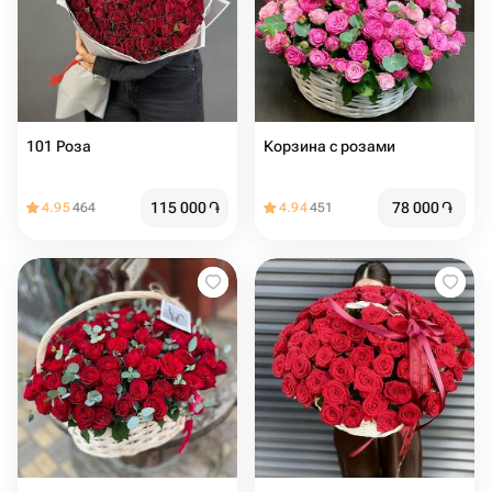
101 Роза
Корзина с розами
115 000
֏
78 000
֏
4.95
464
4.94
451