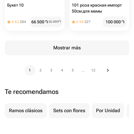
Букет 10
101 роза красная импорт
50см для мамы
66 500
֏
100 000
֏
4.82
284
95 000
֏
4.96
327
Mostrar más
1
2
3
4
5
12
...
Te recomendamos
Ramos clásicos
Sets con flores
Por Unidad
F