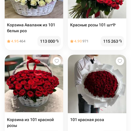
Корзина Аваланж из 101
Красные розы 101 шт🌹
белых роз
113 000
֏
115 263
֏
4.95
464
4.90
971
Корзина из 101 красной
101 красная роза
розы