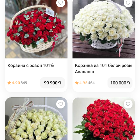
Корзина с розой 101🌸
Корзина из 101 белой розы
Аваланш
99 900
֏
100 000
֏
4.90
849
4.95
464