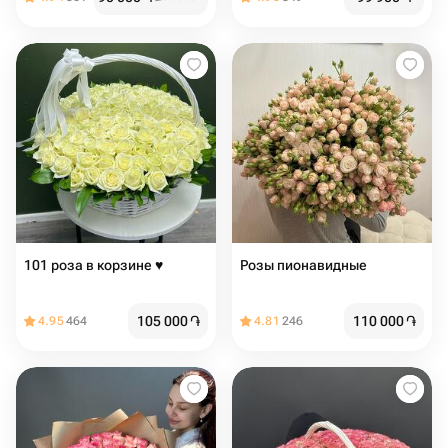
101 роза в корзине ♥️
Розы пионавидные
105 000
֏
110 000
֏
4.95
464
4.81
246