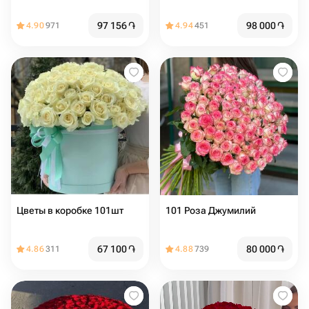
97 156
֏
98 000
֏
4.90
971
4.94
451
Цветы в коробке 101шт
101 Роза Джумилий
67 100
֏
80 000
֏
4.86
311
4.88
739