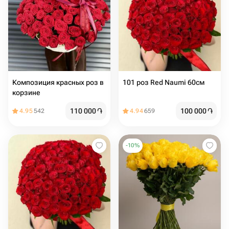
Композиция красных роз в
101 роз Red Naumi 60см
корзине
110 000
֏
100 000
֏
4.95
542
4.94
659
-
10
%