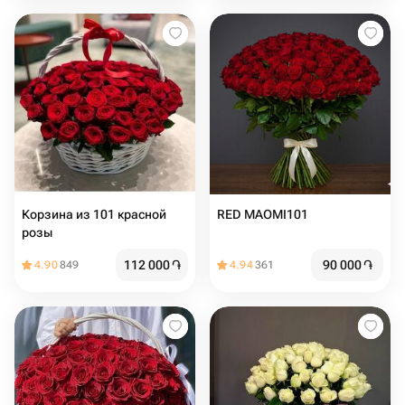
Корзина из 101 красной
RED MAOMI101
розы
112 000
֏
90 000
֏
4.90
849
4.94
361