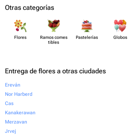
Otras categorías
Flores
Ramos comes​
Paste​lerías
Globos
tibles
Entrega de flores a otras ciudades
Ereván
Nor Harberd
Cas
Kanakerawan
Merzavan
Jrvej