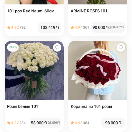
101 роз Red Naumi 60см
ARMINE ROSES 101
103 419
֏
90 000
֏
4.92
792
4.94
361
100 000
֏
-
38
%
Розы белые 101
Корзина из 101 розы
58 900
֏
98 000
֏
4.82
284
95 000
֏
4.95
464