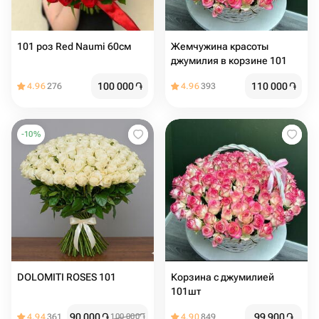
101 роз Red Naumi 60см
Жемчужина красоты
джумилия в корзине 101
100 000
֏
110 000
֏
4.96
276
4.96
393
-
10
%
DOLOMITI ROSES 101
Корзина с джумилией
101шт
90 000
֏
99 900
֏
4.94
361
100 000
֏
4.90
849