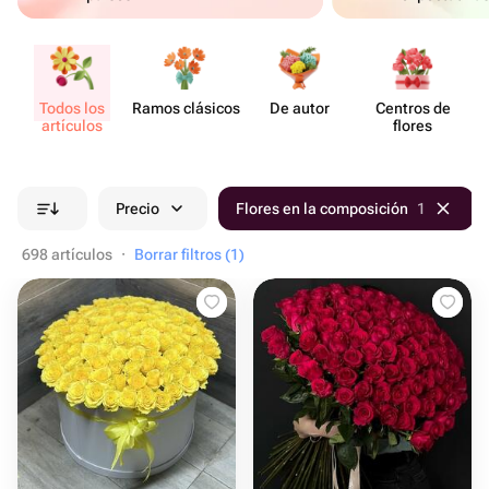
Todos los
Ramos clásicos
De autor
Centros de
artículos
flores
Precio
Flores en la composición
1
698 artículos
·
Borrar filtros (1)