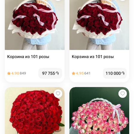
Корзина из 101 розы
Корзина из 101 розы
97 755
֏
110 000
֏
4.90
849
4.95
641