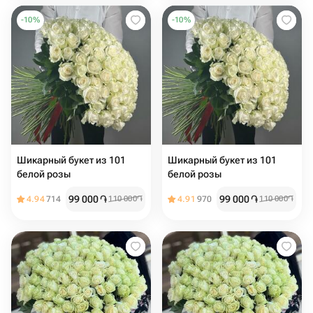
-
10
%
-
10
%
Шикарный букет из 101
Шикарный букет из 101
белой розы
белой розы
99 000
֏
99 000
֏
4.94
714
110 000
֏
4.91
970
110 000
֏