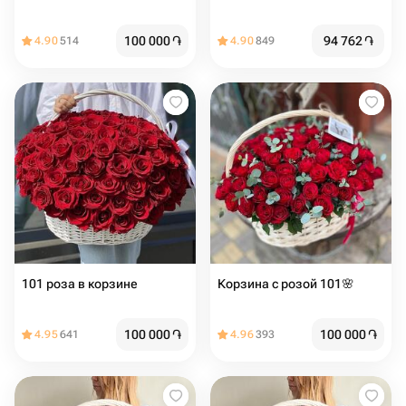
100 000
֏
94 762
֏
4.90
514
4.90
849
101 роза в корзине
Корзина с розой 101🌸
100 000
֏
100 000
֏
4.95
641
4.96
393