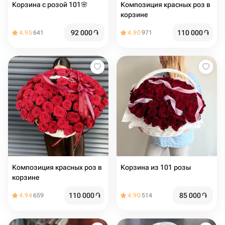
Корзина с розой 101🌸
Композиция красных роз в
корзине
92 000
֏
110 000
֏
4.95
641
4.90
971
Композиция красных роз в
Корзина из 101 розы
корзине
110 000
֏
85 000
֏
4.94
659
4.90
514