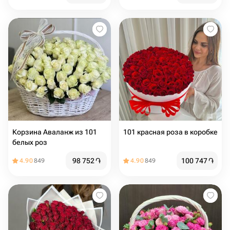
Корзина Аваланж из 101
101 красная роза в коробке
белых роз
98 752
֏
100 747
֏
4.90
849
4.90
849