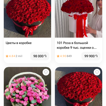
Цветы в коробке
101 Роза в большой
коробке 9 тыс. оценки о
товаре
98 000
֏
99 900
֏
4.84
2 mil
4.90
849