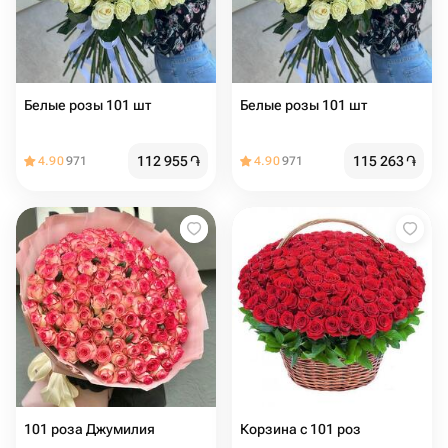
Белые розы 101 шт
Белые розы 101 шт
112 955
֏
115 263
֏
4.90
971
4.90
971
101 роза Джумилия
Корзина с 101 роз