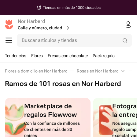
Tiendas en más de 1300 ciudades
Nor Harberd
Calle y número, ciudad
Buscar artículos y tiendas
Tendencias
Flores
Fresas con chocolate
Pack regalo
Flores a domicilio en Nor Harberd
Rosas en Nor Harberd
Ramos de 101 rosas en Nor Harberd
Marketplace de
Fotograf
regalos Flowwow
la entre
Con la confianza de millones
Nos asegura
de clientes en más de 30
regalo cumpl
países
expectativa