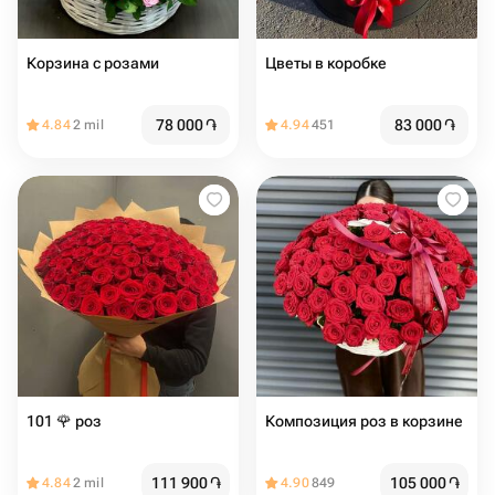
Корзина с розами
Цветы в коробке
78 000
֏
83 000
֏
4.84
2 mil
4.94
451
101 🌹 роз
Композиция роз в корзине
111 900
֏
105 000
֏
4.84
2 mil
4.90
849