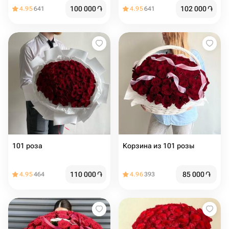
100 000
֏
102 000
֏
4.95
641
4.95
641
101 роза
Корзина из 101 розы
110 000
֏
85 000
֏
4.95
464
4.96
393