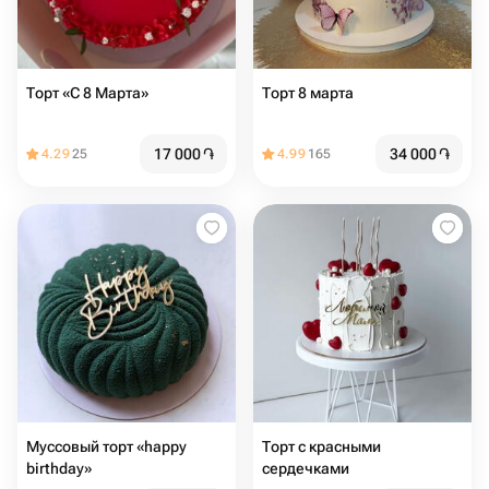
Торт «С 8 Марта» ️
Торт 8 марта
17 000
֏
34 000
֏
4.29
25
4.99
165
Муссовый торт «happy
Торт с красными
birthday»
сердечками