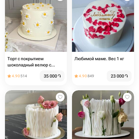
Торт с покрытием
Любимой маме. Вес 1 кг
шоколадный велюр с
ромашками из мастики , на
35 000
֏
23 000
֏
4.90
514
4.90
849
день рождения, девушке,
подруге, маме, учителю