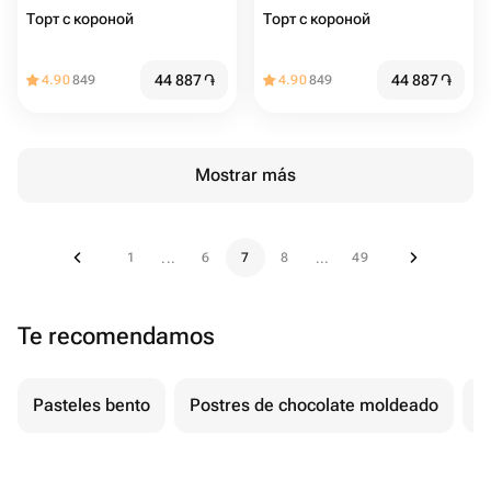
Торт с короной
Торт с короной
44 887
֏
44 887
֏
4.90
849
4.90
849
Mostrar más
1
6
7
8
49
...
...
Te recomendamos
Pasteles bento
Postres de chocolate moldeado
T