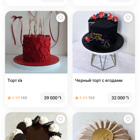
Торт 🍰️️
Черный торт с ягодами
39 000
֏
32 000
֏
4.99
165
4.95
163