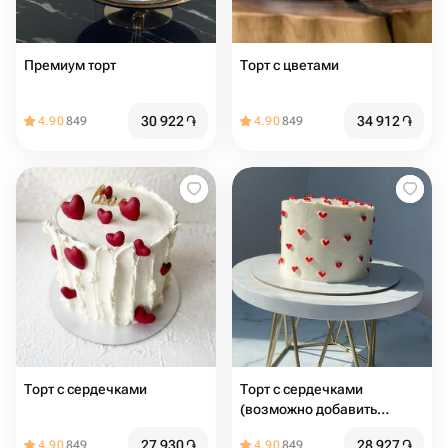
Премиум торт
Торт с цветами
30 922
֏
34 912
֏
4.90
849
4.90
849
Торт с сердечками
Торт с сердечками
(возможно добавить
надпись)
27 930
֏
28 927
֏
4.90
849
4.90
849