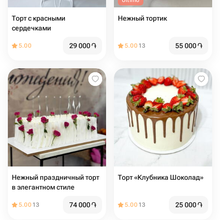
Último
Торт с красными
Нежный тортик
сердечками
29 000
֏
55 000
֏
5.00
5.00
13
Нежный праздничный торт
Торт «Клубника Шоколад»
в элегантном стиле
74 000
֏
25 000
֏
5.00
13
5.00
13