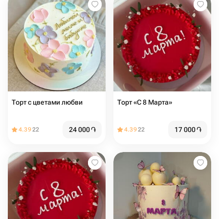
Торт с цветами любви
Торт «С 8 Марта» ️
24 000
֏
17 000
֏
4.39
22
4.39
22