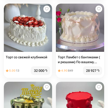
Торт со свежей клубникой
Торт Ламбет с бантиками (
и рюшами) По вашему
желанию можно добавить
32 000
֏
28 927
֏
5.00
13
4.90
849
надпись