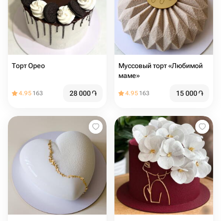
Торт Орео
Муссовый торт «Любимой
маме»
28 000
֏
15 000
֏
4.95
163
4.95
163