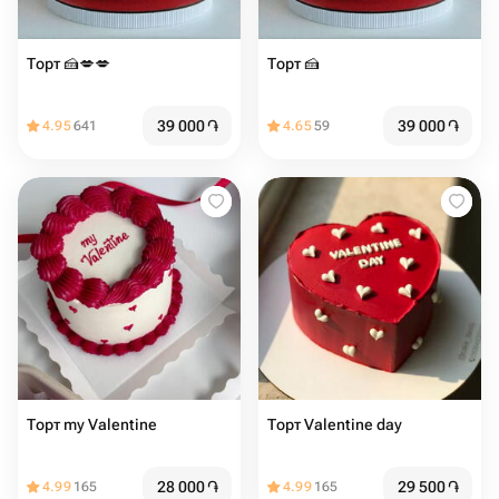
Торт 🍰️️️💋️💋
Торт 🍰️️️
39 000
֏
39 000
֏
4.95
641
4.65
59
Торт my Valentine
Торт Valentine day
28 000
֏
29 500
֏
4.99
165
4.99
165