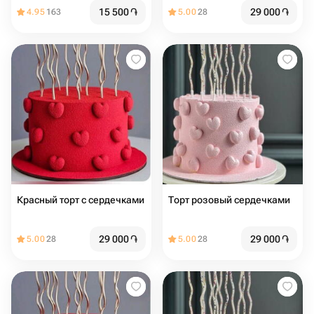
15 500
֏
29 000
֏
4.95
163
5.00
28
Красный торт с сердечками
Торт розовый сердечками
29 000
֏
29 000
֏
5.00
28
5.00
28