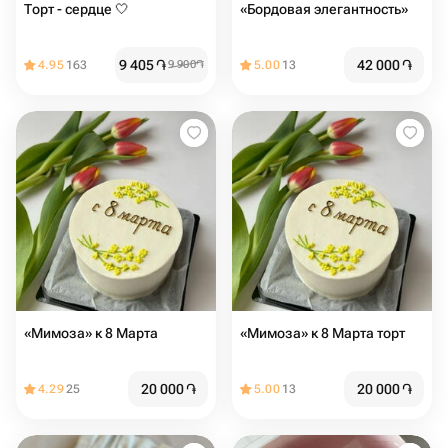
Торт - сердце 🤍
«Бордовая элегантность»
9 405
֏
42 000
֏
4.95
163
9 900
֏
5.00
13
«Мимоза» к 8 Марта
«Мимоза» к 8 Марта торт
20 000
֏
20 000
֏
4.29
25
5.00
13