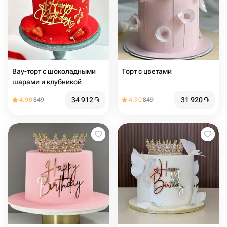
Вау-торт с шоколадными
Торт с цветами
шарами и клубникой
34 912
֏
31 920
֏
4.90
849
4.90
849