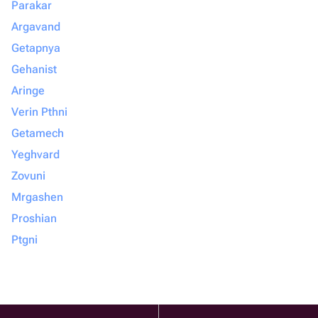
Parakar
Argavand
Getapnya
Gehanist
Aringe
Verin Pthni
Getamech
Yeghvard
Zovuni
Mrgashen
Proshian
Ptgni