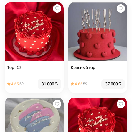
Торт ️️️️️😍️
Красный торт
31 000
֏
37 000
֏
4.65
59
4.65
59