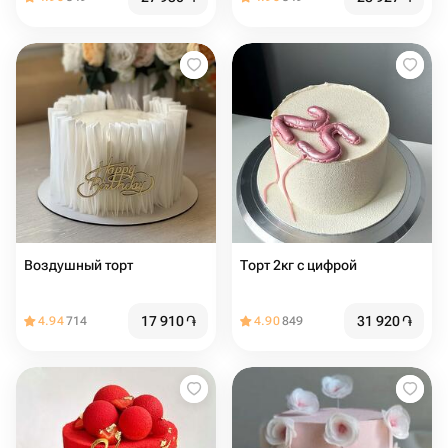
Воздушный торт
Торт 2кг с цифрой
17 910
֏
31 920
֏
4.94
714
4.90
849