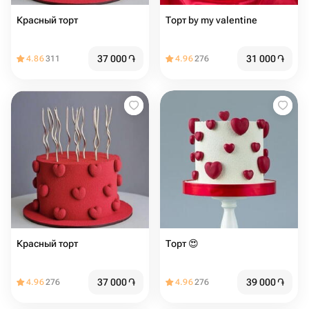
Красный торт
Торт ️️️️by my valentine
37 000
֏
31 000
֏
4.86
311
4.96
276
Красный торт
Торт ️😍️
37 000
֏
39 000
֏
4.96
276
4.96
276