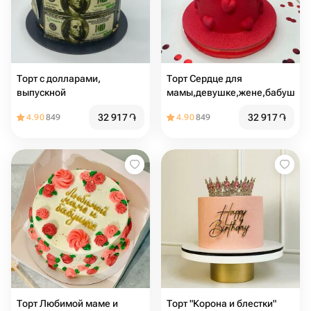
Торт с долларами,
Торт Сердце для
выпускной
мамы,девушке,жене,бабушке
32 917
֏
32 917
֏
4.90
849
4.90
849
Торт Любимой маме и
Торт "Корона и блестки"