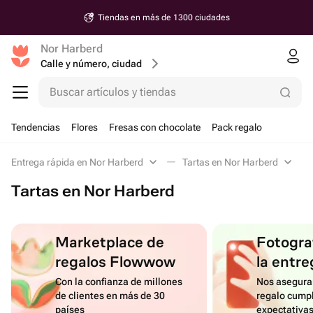
Tiendas en más de 1300 ciudades
Nor Harberd
Calle y número, ciudad
Buscar artículos y tiendas
Tendencias
Flores
Fresas con chocolate
Pack regalo
Entrega rápida en Nor Harberd
Tartas en Nor Harberd
Tartas en Nor Harberd
Marketplace de
Fotograf
regalos Flowwow
la entre
Con la confianza de millones
Nos asegura
de clientes en más de 30
regalo cumpl
países
expectativa