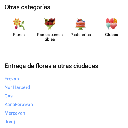
Otras categorías
Flores
Ramos comes​
Paste​lerías
Globos
tibles
Entrega de flores a otras ciudades
Ereván
Nor Harberd
Cas
Kanakerawan
Merzavan
Jrvej