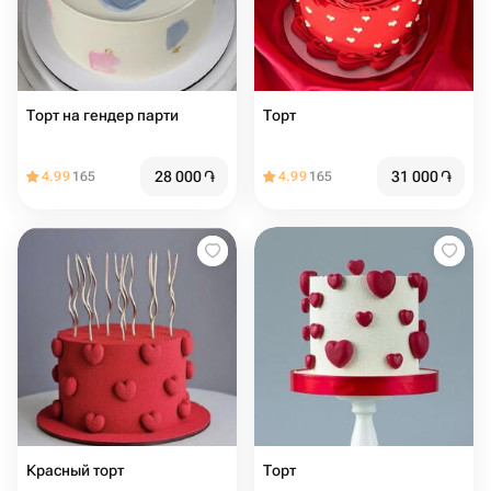
Торт на гендер парти
Торт ️️️️️️
28 000
֏
31 000
֏
4.99
165
4.99
165
Красный торт
Торт ️️️