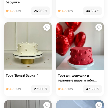
бабушке
26 932
֏
44 887
֏
4.90
849
4.90
849
Торт "Белый бархат"
Торт для девушки и
гелиевые шары я тебя
люблю
27 930
֏
47 880
֏
4.90
849
4.90
849