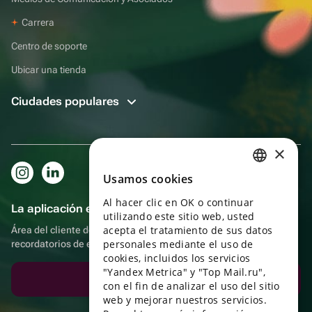
Carrera
Centro de soporte
Ubicar una tienda
Ciudades populares
×
Usamos cookies
RUSSIAN
Al hacer clic en OK o continuar
ENGLISH
La aplicación es aún más práctica.
utilizando este sitio web, usted
UKRAINIAN
acepta el tratamiento de sus datos
Área del cliente del destinatario, más bonos por compras y
personales mediante el uso de
recordatorios de eventos
PORTUGUESE
cookies, incluidos los servicios
"Yandex Metrica" y "Top Mail.ru",
SPANISH
Descargar la aplicación
con el fin de analizar el uso del sitio
web y mejorar nuestros servicios.
HUNGARIAN