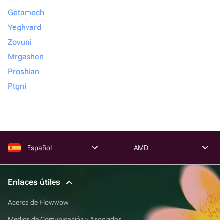
Getamech
Yeghvard
Zovuni
Mrgashen
Proshian
Ptgni
Español
AMD
Enlaces útiles
Acerca de Flowwow
Medios de Comunicación y Asociados