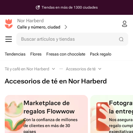
Tiendas en más de 1300 ciudades
Nor Harberd
Calle y número, ciudad
Buscar artículos y tiendas
Tendencias
Flores
Fresas con chocolate
Pack regalo
Té y café en Nor Harberd
Accesorios de té
Accesorios de té en Nor Harberd
Marketplace de
Fotograf
regalos Flowwow
la entre
Con la confianza de millones
Nos asegura
de clientes en más de 30
regalo cumpl
países
expectativa