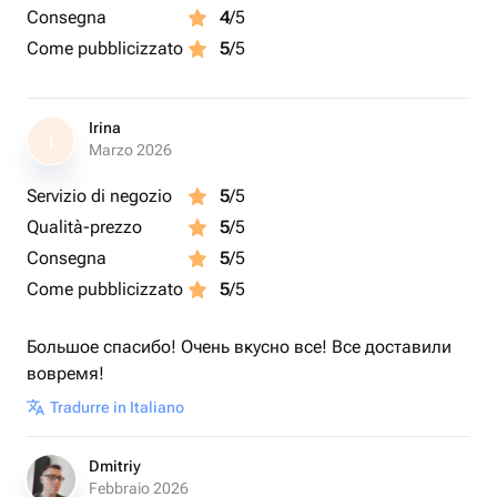
Consegna
4
/5
Come pubblicizzato
5
/5
Irina
I
Marzo 2026
Servizio di negozio
5
/5
Qualità-prezzo
5
/5
Consegna
5
/5
Come pubblicizzato
5
/5
Большое спасибо! Очень вкусно все! Все доставили
вовремя!
Tradurre in Italiano
Dmitriy
Febbraio 2026