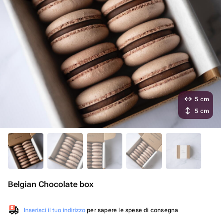
5 cm
5 cm
Belgian Chocolate box
Inserisci il tuo indirizzo
per sapere le spese di consegna