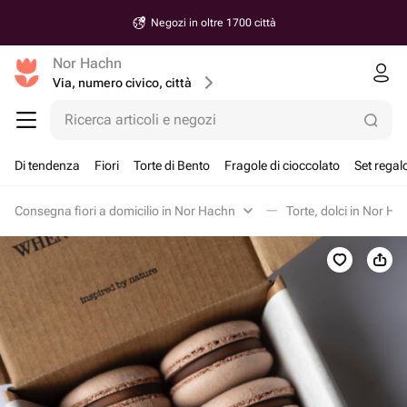
Negozi in oltre 1700 città
Nor Hachn
Via, numero civico, città
Ricerca articoli e negozi
Di tendenza
Fiori
Torte di Bento
Fragole di cioccolato
Set regal
Consegna fiori a domicilio in Nor Hachn
Torte, dolci in Nor Ha