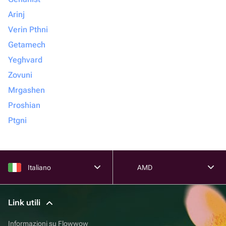
Arinj
Verin Pthni
Getamech
Yeghvard
Zovuni
Mrgashen
Proshian
Ptgni
Italiano
AMD
Link utili
Informazioni su Flowwow