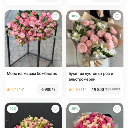
-
10
%
Моно из мадам бомбастик
Букет из кустовых роз и
альстромерий
6 900
֏
19 800
֏
4.75
141
4.94
714
22 000
֏
-
10
%
-
25
%