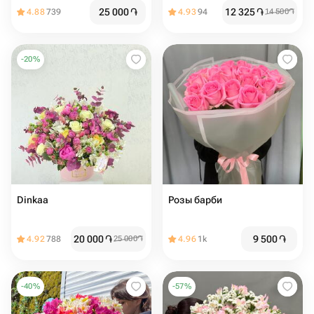
25 000
֏
12 325
֏
4.88
739
4.93
94
14 500
֏
-
20
%
Dinkaa
Розы барби
20 000
֏
9 500
֏
4.92
788
25 000
֏
4.96
1k
-
40
%
-
57
%