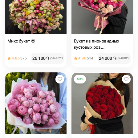
Микс букет 😍
Букет из пионовидных
кустовых роз
«Влюбленность»
26 100
֏
24 000
֏
4.86
375
29 000
֏
4.90
514
32 000
֏
-
50
%