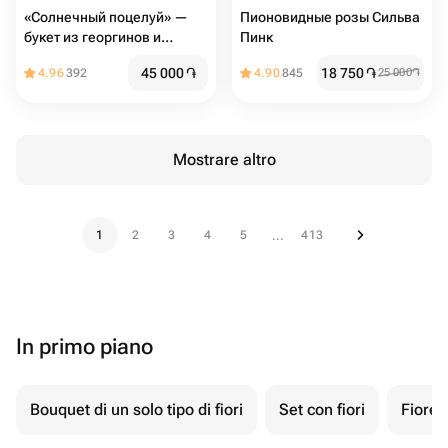
«Солнечный поцелуй» —
Пионовидные розы Сильва
букет из георгинов и
Пинк
кустовых роз
45 000
֏
18 750
֏
4.96
392
4.90
845
25 000
֏
Mostrare altro
1
2
3
4
5
413
...
In primo piano
Bouquet di un solo tipo di fiori
Set con fiori
Fiore 