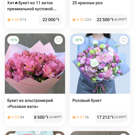
Хит🔥Букет из 11 веток
25 красных роз
премиальной кустовой
пион розы silva pink
22 000
֏
22 500
֏
4.90
514
4.96
224
45 000
֏
-
15
%
-
25
%
Букет из альстромерий
Розовый букет
«Розовая вата»
8 500
֏
17 213
֏
4.93
94
10 000
֏
4.87
5k
22 950
֏