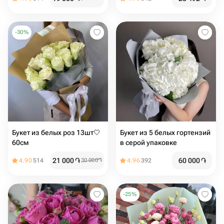
-
30
%
Букет из белых роз 13шт🤍
Букет из 5 белых гортензий
60см
в серой упаковке
21 000
֏
60 000
֏
4.90
514
30 000
֏
4.96
392
-
25
%