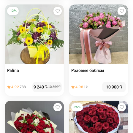
-
12
%
Palina
Розовые баблсы
9 240
֏
10 900
֏
4.92
788
10 500
֏
4.98
1k
-
25
%