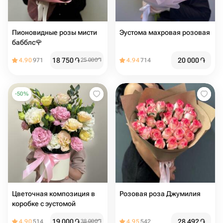
Пионовидные розы мисти
Эустома махровая розовая
бабблс🌹
18 750
֏
20 000
֏
4.90
971
25 000
֏
4.94
714
-
50
%
Цветочная композиция в
Розовая роза Джумилия
коробке с эустомой
19 000
֏
28 492
֏
4.90
514
38 000
֏
4.95
542