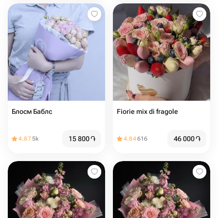
Блосм Баблс
Fiorie mix di fragole
15 800
֏
46 000
֏
4.87
5k
4.84
616