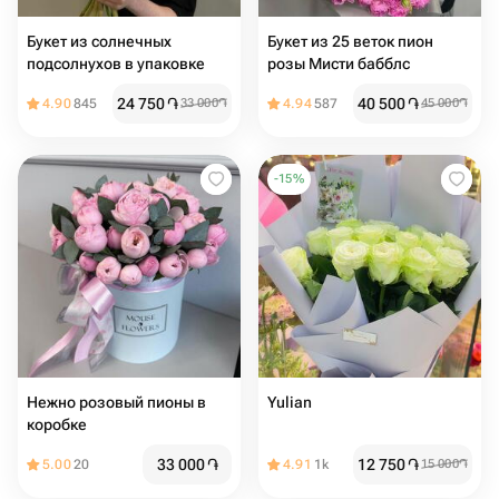
Букет из солнечных
Букет из 25 веток пион
подсолнухов в упаковке
розы Мисти бабблс
24 750
֏
40 500
֏
4.90
845
33 000
֏
4.94
587
45 000
֏
-
15
%
Нежно розовый пионы в
Yulian
коробке
33 000
֏
12 750
֏
5.00
20
4.91
1k
15 000
֏