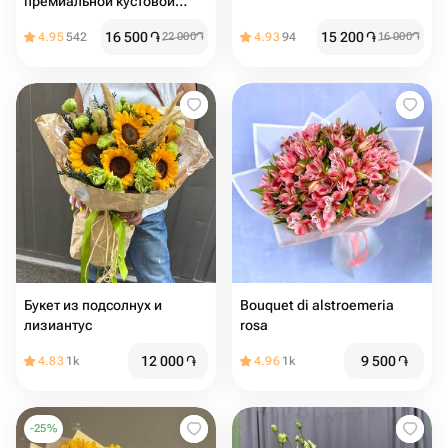
премиальной кустовой
пион розы silva pink
16 500
֏
15 200
֏
4.95
542
22 000
֏
4.93
94
16 000
֏
Букет из подсолнух и
Bouquet di alstroemeria
лизиантус
rosa
12 000
֏
9 500
֏
4.83
1k
4.96
1k
-
25
%