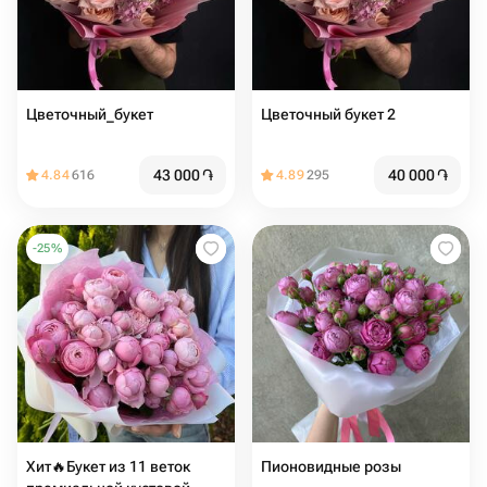
Цветочный_букет
Цветочный букет 2
43 000
֏
40 000
֏
4.84
616
4.89
295
-
25
%
Хит🔥Букет из 11 веток
Пионовидные розы