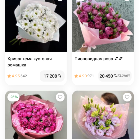
Хризантема кустовая
Пионовидная роза 💕💕
ромашка
17 208
֏
20 450
֏
4.95
542
4.90
971
27 266
֏
-
25
%