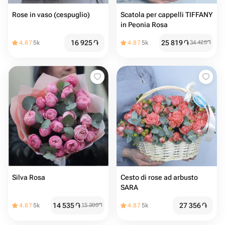
Rose in vaso (cespuglio)
Scatola per cappelli TIFFANY
in Peonia Rosa
16 925
֏
25 819
֏
4.87
5k
4.87
5k
34 425
֏
Silva Rosa
Cesto di rose ad arbusto
SARA
14 535
֏
27 356
֏
4.87
5k
15 300
֏
4.87
5k