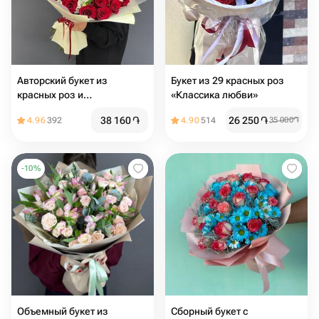
Авторский букет из
Букет из 29 красных роз
красных роз и
«Классика любви»
альстромерий «Танец
38 160
֏
26 250
֏
4.96
392
4.90
514
35 000
֏
Любви»
-
10
%
Объемный букет из
Сборный букет с