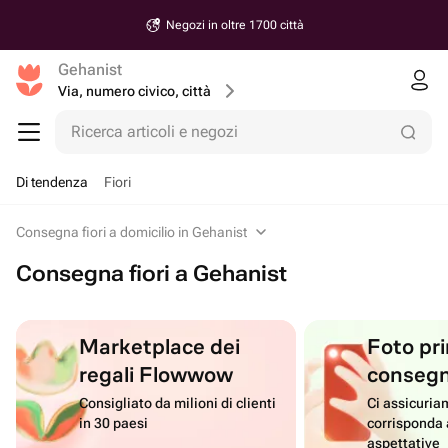
Negozi in oltre 1700 città
Gehanist
Via, numero civico, città
Ricerca articoli e negozi
Di tendenza
Fiori
Consegna fiori a domicilio in Gehanist
Consegna fiori a Gehanist
Marketplace dei
Foto pri
regali Flowwow
conseg
Consigliato da milioni di clienti
Ci assicuriam
in 30 paesi
corrisponda 
aspettative