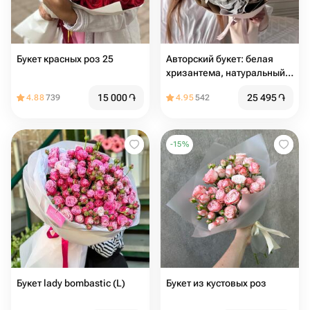
Букет красных роз 25
Авторский букет: белая
хризантема, натуральный
хлопок, лагурус
15 000
֏
25 495
֏
4.88
739
4.95
542
-
15
%
Букет lady bombastic (L)
Букет из кустовых роз