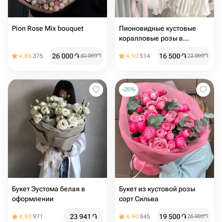
Pion Rose Mix bouquet
Пионовидные кустовые
коралловые розы в
дизайнерской упаковке 9
26 000
֏
16 500
֏
4.86
375
40 000
֏
4.90
514
22 000
֏
веток
-
25
%
Букет Эустома белая в
Букет из кустовой розы
оформлении
сорт Сильва
23 941
֏
19 500
֏
4.90
971
4.90
845
26 000
֏