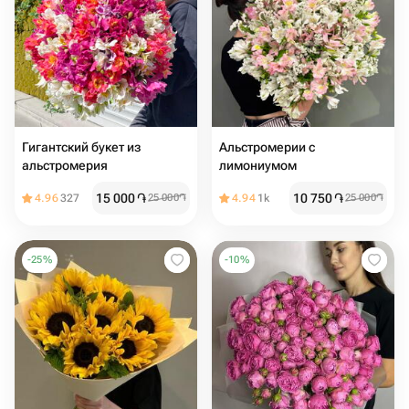
Гигантский букет из
Альстромерии с
альстромерия
лимониумом
15 000
֏
10 750
֏
4.96
327
25 000
֏
4.94
1k
25 000
֏
-
25
%
-
10
%