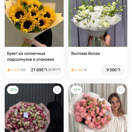
Букет из солнечных
Эостома белая
подсолнухов в упаковке
21 695
֏
9 500
֏
4.99
165
28 927
֏
4.96
1k
-
35
%
-
25
%