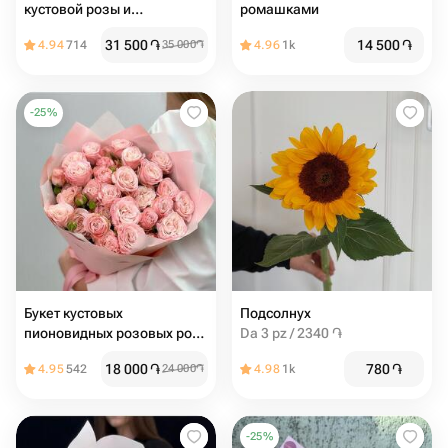
кустовой розы и
ромашками
альстромерии
31 500
֏
14 500
֏
4.94
714
35 000
֏
4.96
1k
-
25
%
Букет кустовых
Подсолнух
пионовидных розовых роз
Da 3 pz / 2340 ֏
9шт
18 000
֏
780
֏
4.95
542
24 000
֏
4.98
1k
-
25
%