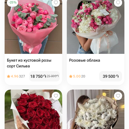
-
25
%
Букет из кустовой розы
Розовые облака
сорт Сильва
18 750
֏
39 500
֏
4.96
327
25 000
֏
5.00
20