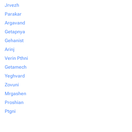
Jrvezh
Parakar
Argavand
Getapnya
Gehanist
Arinj
Verin Pthni
Getamech
Yeghvard
Zovuni
Mrgashen
Proshian
Ptgni