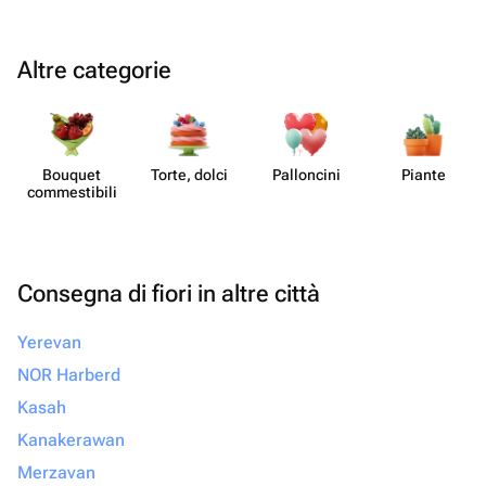
Altre categorie
Bouquet
Torte, dolci
Pall​oncini
Piante
commes​tibili
Consegna di fiori in altre città
Yerevan
NOR Harberd
Kasah
Kanakerawan
Merzavan