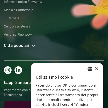
Informazioni su Flowwow
Media e Partnership
Carriere
Centro assistenza
Vendi su Flowwow
Città popolari
×
Utilizziamo i cookie
RUSSIAN
L'app è ancora più comoda!
Facendo clic su OK o continuando a
ENGLISH
utilizzare questo sito web, l'utente
Pagamento con bonus, autoconsegna, comoda chat con
UKRAINIAN
acconsente al trattamento dei propri
l'assistenza
dati personali tramite l'utilizzo di
PORTUGUESE
cookie, inclusi i servizi "Yandex
Scarica l'app