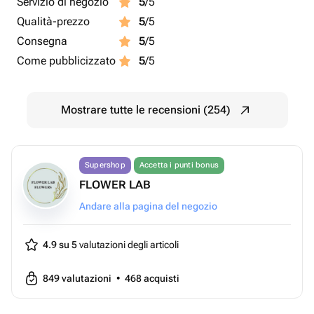
Servizio di negozio
5
/5
Qualità-prezzo
5
/5
Consegna
5
/5
Come pubblicizzato
5
/5
Mostrare tutte le recensioni (254)
Supershop
Accetta i punti bonus
FLOWER LAB
Andare alla pagina del negozio
4.9 su 5
valutazioni degli articoli
849
valutazioni
•
468
acquisti