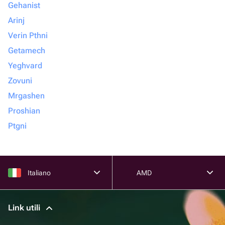
Gehanist
Arinj
Verin Pthni
Getamech
Yeghvard
Zovuni
Mrgashen
Proshian
Ptgni
Italiano
AMD
Link utili