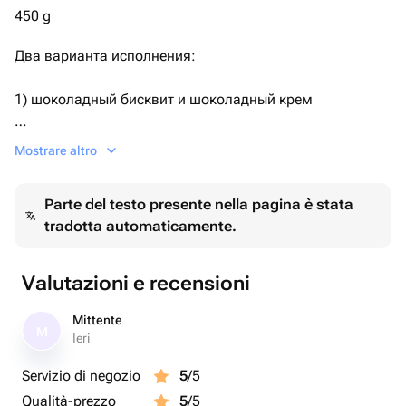
450 g
Два варианта исполнения:
1) шоколадный бисквит и шоколадный крем
2) ванильный бисквит, ванильный крем.
Mostrare altro
По умолчанию поставляется первый вариант.
Parte del testo presente nella pagina è stata
tradotta automaticamente.
Необходимый Вариант можно указать комментарием
при заказе, либо сообщением.
Valutazioni e recensioni
Дизайн также можно обговорить после оформления
заказа.
Mittente
M
Ieri
Servizio di negozio
5
/5
Qualità-prezzo
5
/5