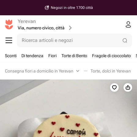
Negozi in oltre 1700 città
Yerevan
Via, numero civico, città
Ricerca articoli e negozi
Sconti
Di tendenza
Fiori
Torte di Bento
Fragole di cioccolato
Consegna fiori a domicilio in Yerevan
Torte, dolci in Yerevan