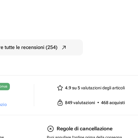
e tutte le recensioni (254)
bonus
4.9 su 5
valutazioni degli articoli
849
valutazioni
•
468
acquisti
ozio
Regole di cancellazione
one
Puoi annullare l'ordine prima della consegna