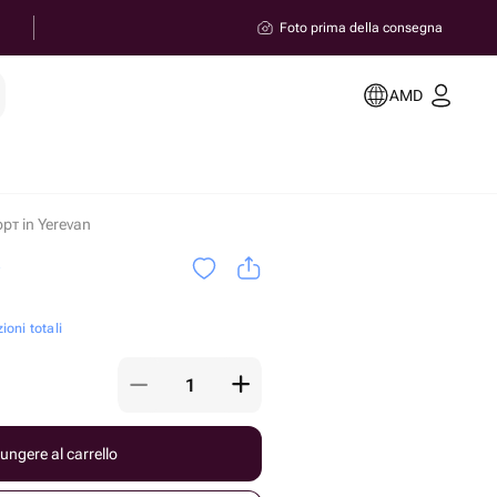
Foto prima della consegna
AMD
рт in Yerevan
a
ioni totali
ungere al carrello