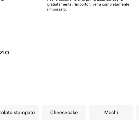
.
gratuitamente, l'importo ti verrà completamente
rimborsato.
ozio
ccolato stampato
Cheesecake
Mochi