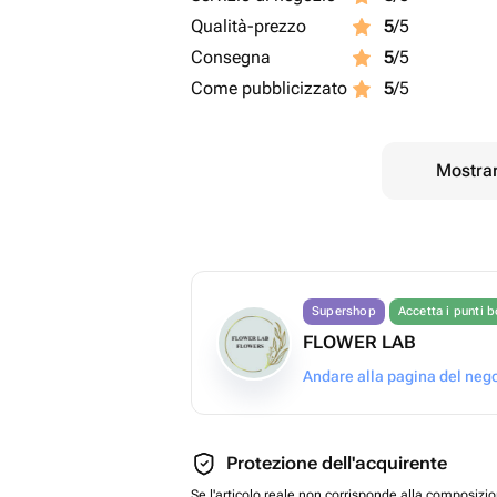
Qualità-prezzo
5
/5
Consegna
5
/5
Come pubblicizzato
5
/5
Mostrar
Supershop
Accetta i punti 
FLOWER LAB
Andare alla pagina del neg
Protezione dell'acquirente
Se l'articolo reale non corrisponde alla composizi