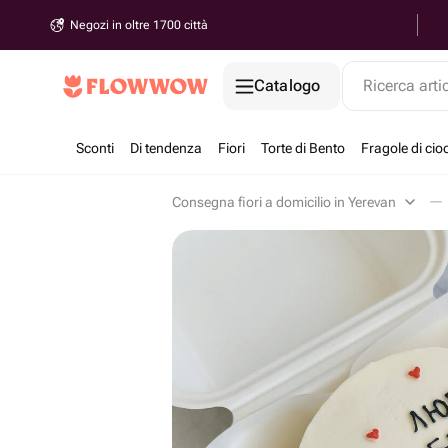
Negozi in oltre 1700 città
Catalogo
Ricerca arti
Sconti
Di tendenza
Fiori
Torte di Bento
Fragole di cio
Consegna fiori a domicilio in Yerevan