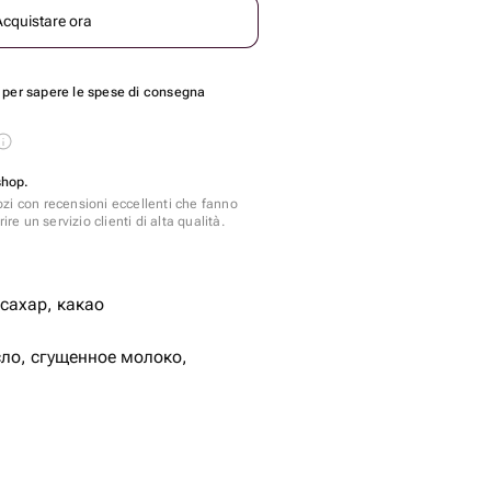
Acquistare ora
per sapere le spese di consegna
shop.
zi con recensioni eccellenti che fanno
ire un servizio clienti di alta qualità.
 сахар, какао
ло, сгущенное молоко,