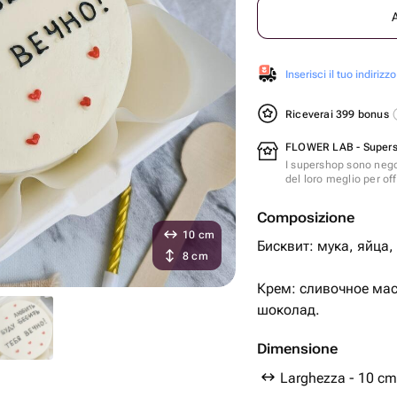
Inserisci il tuo indirizzo
Riceverai 399 bonus
FLOWER LAB - Super
I supershop sono nego
del loro meglio per offr
Composizione
10 cm
Бисквит: мука, яйца,
8 cm
Крем: сливочное мас
шоколад.
Dimensione
Larghezza - 10 cm