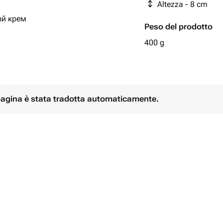
Altezza - 8 cm
ый крем
Peso del prodotto
ем.
400 g
вариант.
ь комментарием при заказе, либо
 pagina è stata tradotta automaticamente.
ле оформления заказа.