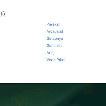
ttà
Parakar
Argavand
Getapnya
Gehanist
Arinj
Verin Pthni