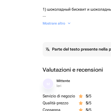
1) шоколадный бисквит и шоколадн
2) ванильный бисквит, ванильный кр
Mostrare altro
По умолчанию поставляется первый 
Необходимый Вариант можно указат
Parte del testo presente nella
сообщением.
Дизайн также можно обговорить пос
Valutazioni e recensioni
Mittente
M
Ieri
Servizio di negozio
5
/5
Qualità-prezzo
5
/5
Consegna
5
/5