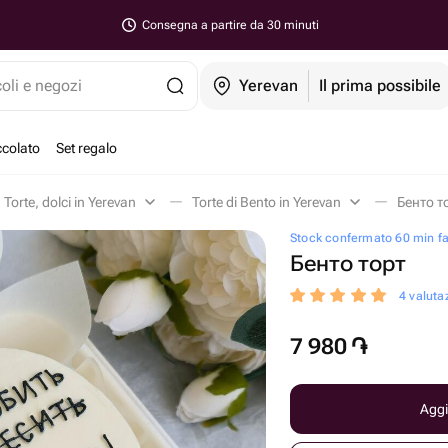
Consegna a partire da 30 minuti
coli e negozi
Yerevan
Il prima possibile
ccolato
Set regalo
Torte, dolci in Yerevan
Torte di Bento in Yerevan
Бенто то
Stock confermato 60 min f
Бенто торт
4 valutaz
7 980
֏
Aggi