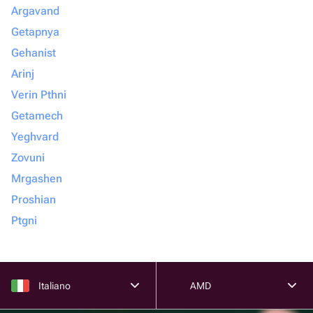
Argavand
Getapnya
Gehanist
Arinj
Verin Pthni
Getamech
Yeghvard
Zovuni
Mrgashen
Proshian
Ptgni
Italiano
AMD