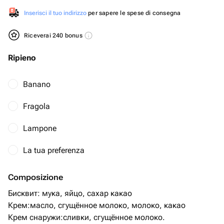
Inserisci il tuo indirizzo
per sapere le spese di consegna
Riceverai 240 bonus
Ripieno
Banano
Fragola
Lampone
La tua preferenza
Composizione
Бисквит: мука, яйцо, сахар какао
Крем:масло, сгущённое молоко, молоко, какао
Крем снаружи:сливки, сгущённое молоко.