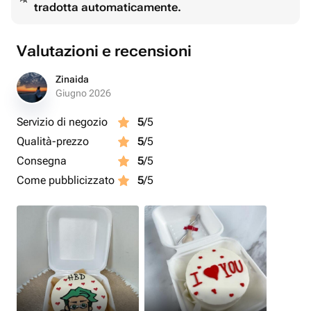
tradotta automaticamente.
при заказе, либо сообщением.
Дизайн также можно обговорить после оформления
заказа.
Valutazioni e recensioni
Zinaida
Giugno 2026
Servizio di negozio
5
/5
Qualità-prezzo
5
/5
Consegna
5
/5
Come pubblicizzato
5
/5