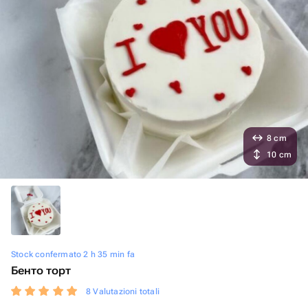
8 cm
10 cm
Stock confermato 2 h 35 min fa
Бенто торт
8 Valutazioni totali