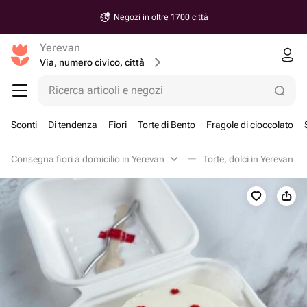
Consegna a partire da 30 minuti
Yerevan
Via, numero civico, città
Ricerca articoli e negozi
Sconti
Di tendenza
Fiori
Torte di Bento
Fragole di cioccolato
Consegna fiori a domicilio in Yerevan
Torte, dolci in Yerevan