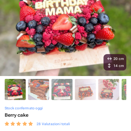
20 cm
14 cm
Stock confermato oggi
Berry cake
28 Valutazioni totali