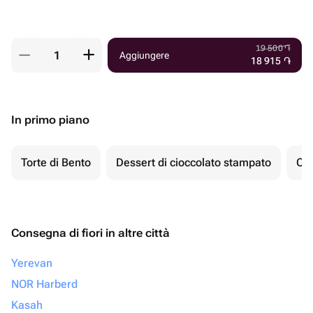
19 500
֏
Aggiungere
18 915
֏
In primo piano
Torte di Bento
Dessert di cioccolato stampato
Ch
Consegna di fiori in altre città
Yerevan
NOR Harberd
Kasah