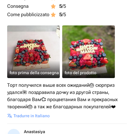
Consegna
5
/5
Come pubblicizzato
5
/5
foto prima della consegna
foto del prodotto
Торт получился выше всех ожиданий🎂 сюрприз
удался🌺 поздравила дочку из другой страны,
благодаря Вам💞 процветания Вам и прекрасных
творений🎂 а так же благодарных покупателей❤️
Tradurre in Italiano
Anastasiya