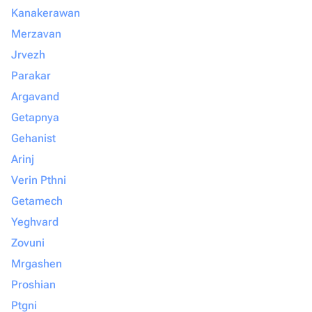
Kanakerawan
Merzavan
Jrvezh
Parakar
Argavand
Getapnya
Gehanist
Arinj
Verin Pthni
Getamech
Yeghvard
Zovuni
Mrgashen
Proshian
Ptgni