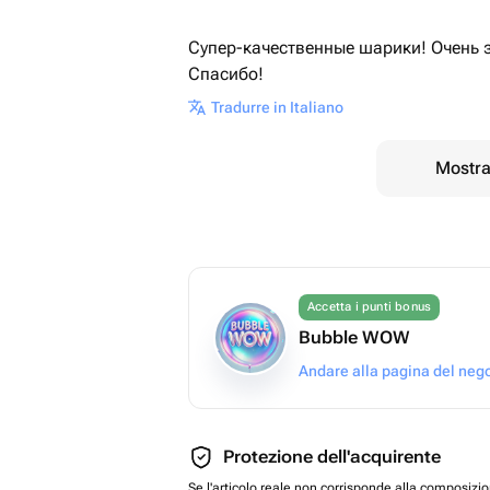
Супер-качественные шарики! Очень 
Спасибо!
Tradurre in Italiano
Mostrar
Accetta i punti bonus
Bubble WOW
Andare alla pagina del neg
Protezione dell'acquirente
Se l'articolo reale non corrisponde alla composizi