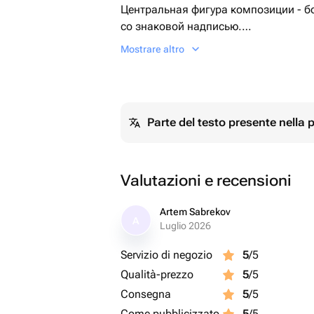
Центральная фигура композиции - б
со знаковой надписью.
Также композицию дополняет фонтан
Mostrare altro
черных ленточках с бантиками.
Можно подарить подруге, жене, сест
Надпись можем изменить под Ваши 
Parte del testo presente nella
Valutazioni e recensioni
Artem Sabrekov
A
Luglio 2026
Servizio di negozio
5
/5
Qualità-prezzo
5
/5
Consegna
5
/5
Come pubblicizzato
5
/5