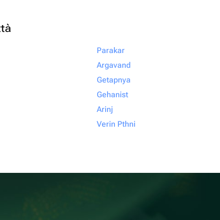
ttà
Parakar
Argavand
Getapnya
Gehanist
Arinj
Verin Pthni