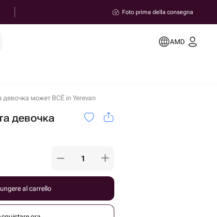
Foto prima della consegna
AMD
 девочка может ВСЁ in Yerevan
та девочка
ungere al carrello
Acquistare ora