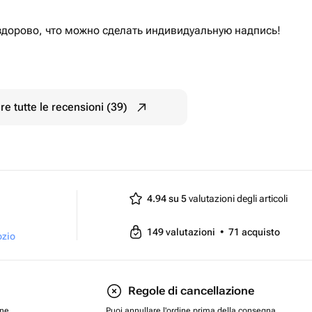
здорово, что можно сделать индивидуальную надпись!
e tutte le recensioni (39)
4.94 su 5
valutazioni degli articoli
149
valutazioni
•
71
acquisto
ozio
Regole di cancellazione
one
Puoi annullare l'ordine prima della consegna