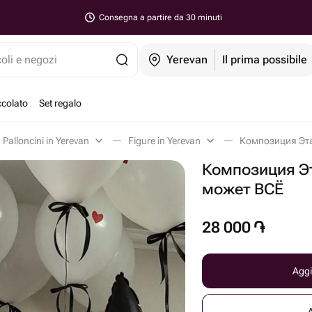
Consegna a partire da 30 minuti
coli e negozi
Yerevan
Il prima possibile
ccolato
Set regalo
Palloncini in Yerevan
Figure in Yerevan
Композиция Эта
Композиция Э
может ВСЁ
28 000
֏
Aggi