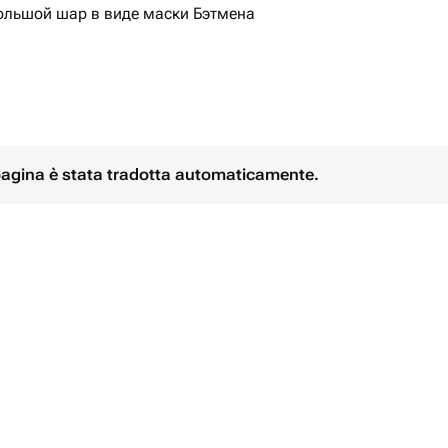
ольшой шар в виде маски Бэтмена
 из 10 белых латексных шаров на
ре.
предпочтения.
 pagina è stata tradotta automaticamente.