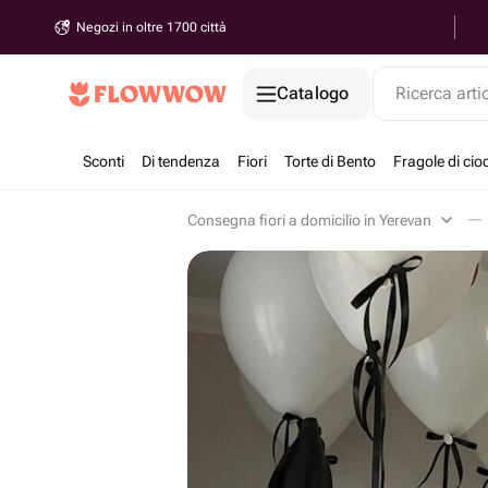
Negozi in oltre 1700 città
Catalogo
Ricerca arti
Sconti
Di tendenza
Fiori
Torte di Bento
Fragole di cio
Consegna fiori a domicilio in Yerevan