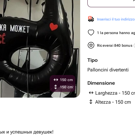
Inserisci il tuo indirizzo
1 la persona hanno aggi
Riceverai 840 bonus
Tipo
Palloncini divertenti
150 cm
Dimensione
150 cm
Larghezza - 150 
Altezza - 150 cm
ых и успешных девушек!