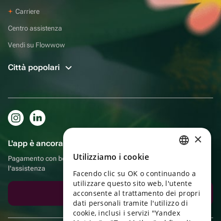
Carriere
Centro assistenza
Vendi su Flowwow
Città popolari
×
L'app è ancora più comoda!
Utilizziamo i cookie
Pagamento con bonus, autoconsegna, comoda chat con
RUSSIAN
l'assistenza
Facendo clic su OK o continuando a
ENGLISH
utilizzare questo sito web, l'utente
UKRAINIAN
acconsente al trattamento dei propri
Scarica l'app
dati personali tramite l'utilizzo di
PORTUGUESE
cookie, inclusi i servizi "Yandex