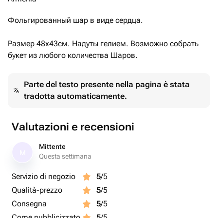
Фольгированный шар в виде сердца.
Размер 48х43см. Надуты гелием. Возможно собрать
букет из любого количества Шаров.
Parte del testo presente nella pagina è stata
tradotta automaticamente.
Valutazioni e recensioni
Mittente
M
Questa settimana
Servizio di negozio
5
/5
Qualità-prezzo
5
/5
Consegna
5
/5
Come pubblicizzato
5
/5