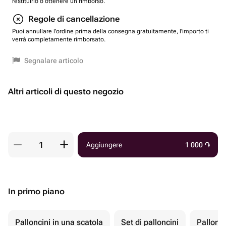
restituirlo o ottenere un rimborso.
Regole di cancellazione
Puoi annullare l'ordine prima della consegna gratuitamente, l'importo ti
verrà completamente rimborsato.
Segnalare articolo
Altri articoli di questo negozio
Aggiungere
1 000
֏
In primo piano
Palloncini in una scatola
Set di palloncini
Pallonci