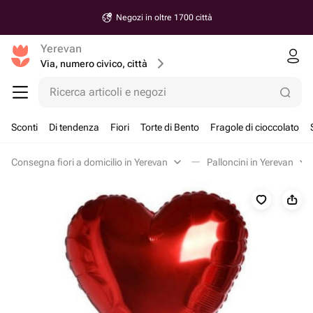
Negozi in oltre 1700 città
Yerevan
Via, numero civico, città
Ricerca articoli e negozi
Sconti
Di tendenza
Fiori
Torte di Bento
Fragole di cioccolato
Consegna fiori a domicilio in Yerevan
Palloncini in Yerevan