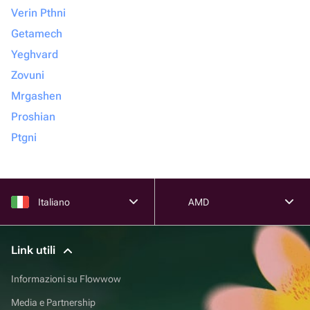
Verin Pthni
Getamech
Yeghvard
Zovuni
Mrgashen
Proshian
Ptgni
Italiano
AMD
Link utili
Informazioni su Flowwow
Media e Partnership