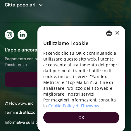
Città popolari
×
Utilizziamo i cookie
RUSSIAN
L'app è ancora più comoda!
Facendo clic su OK o continuando a
ENGLISH
utilizzare questo sito web, l'utente
Pagamento con bonus, autoconsegna, comoda chat con
UKRAINIAN
acconsente al trattamento dei propri
l'assistenza
dati personali tramite l'utilizzo di
PORTUGUESE
cookie, inclusi i servizi "Yandex
Scarica l'app
Metrica" e "Top Mail.ru", al fine di
SPANISH
analizzare l'utilizzo del sito web e
migliorare i nostri servizi.
HUNGARIAN
Per maggiori informazioni, consulta
© Flowwow, inc
ITALIAN
la
Cookie Policy di Flowwow
Termini di utilizzo
FRENCH
OK
Informativa sulla privacy
TURKISH