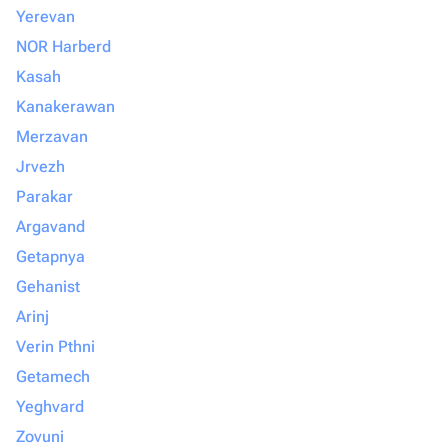
Yerevan
NOR Harberd
Kasah
Kanakerawan
Merzavan
Jrvezh
Parakar
Argavand
Getapnya
Gehanist
Arinj
Verin Pthni
Getamech
Yeghvard
Zovuni