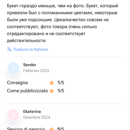
Букет гораздо меньше, чем на фото. Букет, который
привезли был с поломанными цветами, некоторые
были уже подсохшие. Цена/качество совсем не
соответствуют, фото товара очень сильно
отредактировано и не соответствует
действительности
Tradurre in Italiano
Sender
S
Febbraio 2025
Consegna
1
/5
Come pubblicizzato
1
/5
Ekaterina
E
Dicembre 2024
Servizio di negozio
5
/5