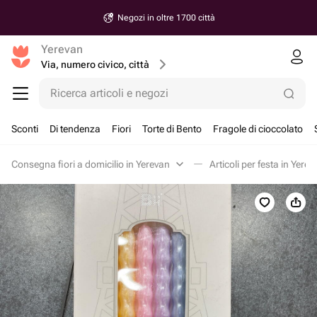
Negozi in oltre 1700 città
Yerevan
Via, numero civico, città
Ricerca articoli e negozi
Sconti
Di tendenza
Fiori
Torte di Bento
Fragole di cioccolato
Consegna fiori a domicilio in Yerevan
Articoli per festa in Yerev