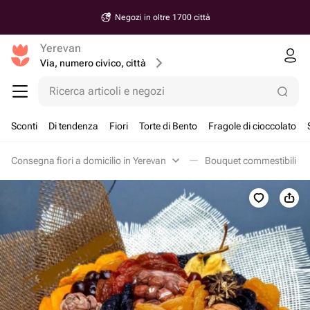
Negozi in oltre 1700 città
Yerevan
Via, numero civico, città
Ricerca articoli e negozi
Sconti
Di tendenza
Fiori
Torte di Bento
Fragole di cioccolato
Consegna fiori a domicilio in Yerevan
Bouquet commestibili in