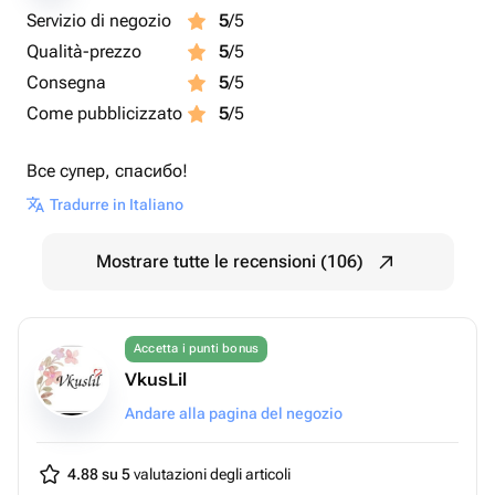
Servizio di negozio
5
/5
Qualità-prezzo
5
/5
Consegna
5
/5
Come pubblicizzato
5
/5
Все супер, спасибо!
Tradurre in Italiano
Mostrare tutte le recensioni (106)
Accetta i punti bonus
VkusLil
Andare alla pagina del negozio
4.88 su 5
valutazioni degli articoli