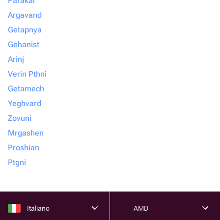
Parakar
Argavand
Getapnya
Gehanist
Arinj
Verin Pthni
Getamech
Yeghvard
Zovuni
Mrgashen
Proshian
Ptgni
Italiano
AMD