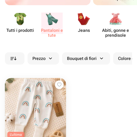
Tutti i prodotti
Pantaloni e
Jeans
Abiti, gonne e
T
tute
pren​disole
Prezzo
Bouquet di fiori
Colore de
L'ultima