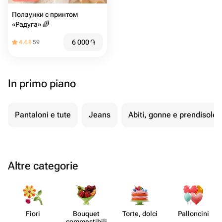
Ползунки с принтом
«Радуга» 🌈
6 000
֏
4.68
59
In primo piano
Pantaloni e tute
Jeans
Abiti, gonne e prendisole
Altre categorie
Fiori
Bouquet
Torte, dolci
Pall​oncini
commes​tibili