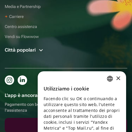
Media e Partnership
Carriere
Centro assistenza
Vendi su Flowwow
Città popolari
×
Utilizziamo i cookie
RUSSIAN
L'app è ancora più comoda!
Facendo clic su OK o continuando a
ENGLISH
utilizzare questo sito web, l'utente
Pagamento con bonus, autoconsegna, comoda chat con
UKRAINIAN
acconsente al trattamento dei propri
l'assistenza
dati personali tramite l'utilizzo di
PORTUGUESE
cookie, inclusi i servizi "Yandex
Scarica l'app
Metrica" e "Top Mail.ru", al fine di
SPANISH