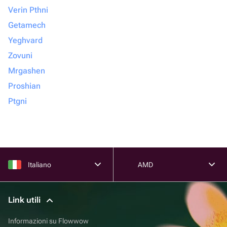
Verin Pthni
Getamech
Yeghvard
Zovuni
Mrgashen
Proshian
Ptgni
Italiano
AMD
Link utili
Informazioni su Flowwow