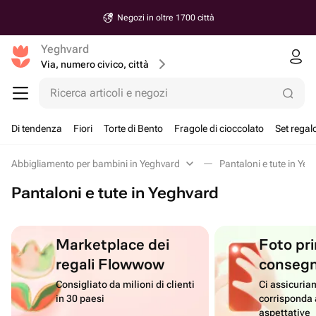
Negozi in oltre 1700 città
Yeghvard
Via, numero civico, città
Ricerca articoli e negozi
Di tendenza
Fiori
Torte di Bento
Fragole di cioccolato
Set regal
Abbigliamento per bambini in Yeghvard
Pantaloni e tute in Ye
Pantaloni e tute in Yeghvard
Marketplace dei
Foto pri
regali Flowwow
conseg
Consigliato da milioni di clienti
Ci assicuriam
in 30 paesi
corrisponda 
aspettative