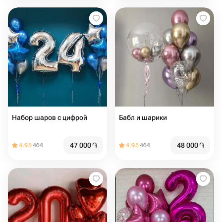
Набор шаров с цифрой
Бабл и шарики
47 000
֏
48 000
֏
4.95
464
4.95
464