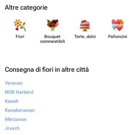
Altre categorie
Fiori
Bouquet
Torte, dolci
Pall​oncini
commes​tibili
Consegna di fiori in altre città
Yerevan
NOR Harberd
Kasah
Kanakerawan
Merzavan
Jrvezh