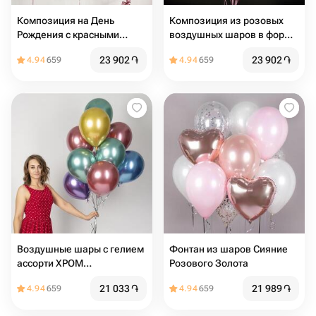
Композиция на День
Композиция из розовых
Рождения с красными
воздушных шаров в форме
цифрами и сердцами
сердца 10шт
23 902
֏
23 902
֏
4.94
659
4.94
659
Воздушные шары с гелием
Фонтан из шаров Сияние
ассорти ХРОМ
Розового Золота
разноцветные
21 033
֏
21 989
֏
4.94
659
4.94
659