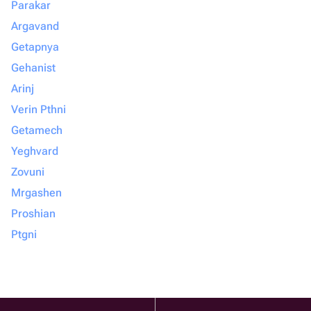
Parakar
Argavand
Getapnya
Gehanist
Arinj
Verin Pthni
Getamech
Yeghvard
Zovuni
Mrgashen
Proshian
Ptgni