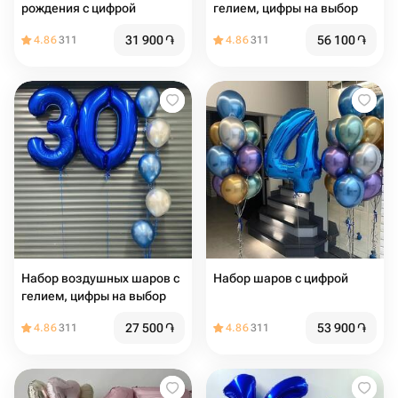
рождения с цифрой
гелием, цифры на выбор
31 900
֏
56 100
֏
4.86
311
4.86
311
Набор воздушных шаров с
Набор шаров с цифрой
гелием, цифры на выбор
27 500
֏
53 900
֏
4.86
311
4.86
311