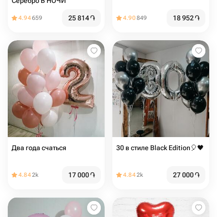
Серебро В НОЧИ
25 814
֏
18 952
֏
4.94
659
4.90
849
Два года счаться
30 в стиле Black Edition🎈🖤
17 000
֏
27 000
֏
4.84
2k
4.84
2k