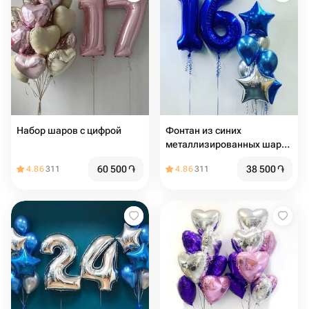
Набор шаров с цифрой
Фонтан из синих
металлизированных шаров
с цифрой
60 500
֏
38 500
֏
4.86
311
4.86
311