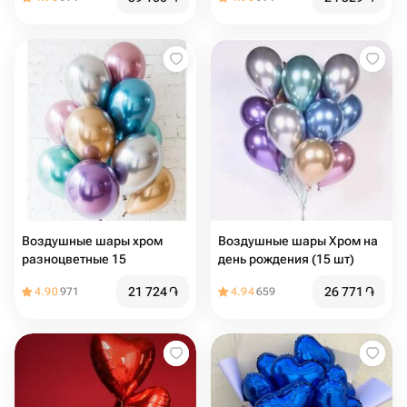
Воздушные шары хром
Воздушные шары Хром на
разноцветные 15
день рождения (15 шт)
21 724
֏
26 771
֏
4.90
971
4.94
659