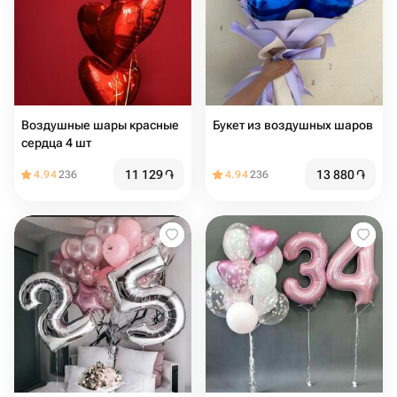
Воздушные шары красные
Букет из воздушных шаров
сердца 4 шт
11 129
֏
13 880
֏
4.94
236
4.94
236