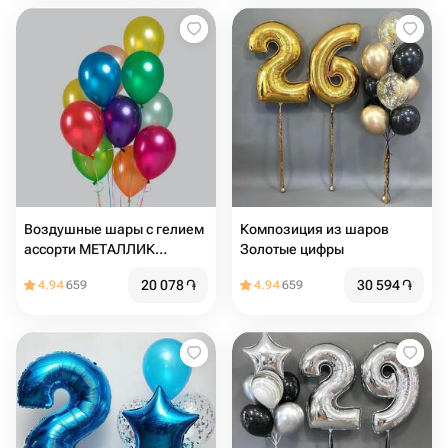
Воздушные шары с гелием
Композиция из шаров
ассорти МЕТАЛЛИК
Золотые цифры
разноцветные
20 078
֏
30 594
֏
4.94
659
4.94
659