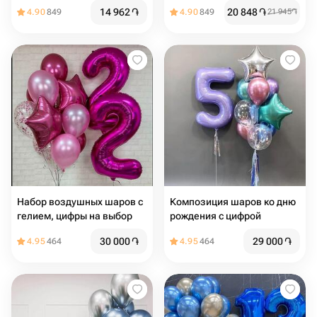
14 962
֏
20 848
֏
4.90
849
4.90
849
21 945
֏
Набор воздушных шаров с
Композиция шаров ко дню
гелием, цифры на выбор
рождения с цифрой
30 000
֏
29 000
֏
4.95
464
4.95
464