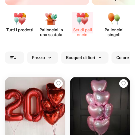
Tutti i prodotti
Pall​oncini in
Set di pall​
Pall​oncini
Fo
una scatola
oncini
singoli
Prezzo
Bouquet di fiori
Colore de