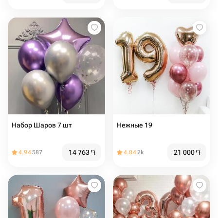
Набор Шаров 7 шт
Нежные 19
14 763
֏
21 000
֏
4.94
587
4.84
2k