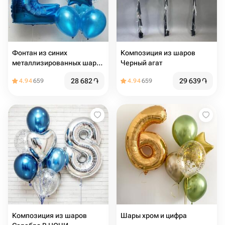
Фонтан из синих
Композиция из шаров
металлизированных шаров
Черный агат
с цифрой
28 682
֏
29 639
֏
4.94
659
4.94
659
Композиция из шаров
Шары хром и цифра