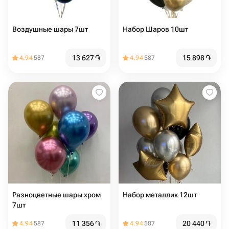
Воздушные шары 7шт
Набор Шаров 10шт
13 627
֏
15 898
֏
4.94
587
4.94
587
Разноцветные шары хром
Набор металлик 12шт
7шт
11 356
֏
20 440
֏
4.94
587
4.94
587