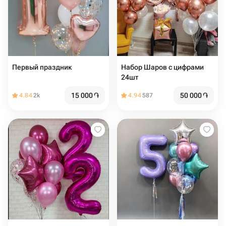
Первый праздник
Набор Шаров с цифрами
24шт
15 000
֏
50 000
֏
4.84
2k
4.94
587