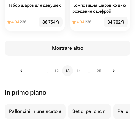
Набор шаров для девушек
Композиция шаров ко дню
рождения с цифрой
86 754
֏
34 702
֏
4.94
236
4.94
236
Mostrare altro
1
12
13
14
25
...
...
In primo piano
Palloncini in una scatola
Set di palloncini
Pallonci