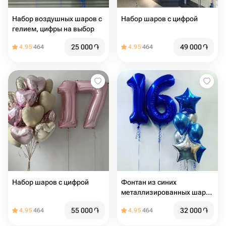
Набор воздушных шаров с
Набор шаров с цифрой
гелием, цифры на выбор
25 000
֏
49 000
֏
4.95
464
4.95
464
Набор шаров с цифрой
Фонтан из синих
металлизированных шаров
с цифрой
55 000
֏
32 000
֏
4.95
464
4.95
464