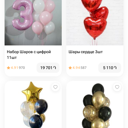
Набор Шаров с цифрой
Шары сердце 3шт
11шт
19 701
֏
5 110
֏
4.91
970
4.94
587