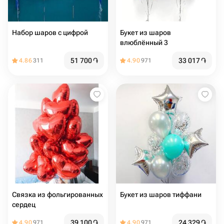
Набор шаров с цифрой
Букет из шаров
влюблённый 3
51 700
֏
33 017
֏
4.86
311
4.90
971
Связка из фольгированных
Букет из шаров тиффани
сердец
39 100
֏
24 329
֏
4.90
971
4.90
971