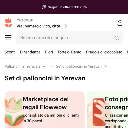
Negozi in oltre 1700 città
Yerevan
Via, numero civico, città
Ricerca articoli e negozi
Sconti
Di tendenza
Fiori
Torte di Bento
Fragole di cioccolato
Palloncini in Yerevan
Set di palloncini in Yerevan
Set di palloncini in Yerevan
Marketplace dei
Foto pri
regali Flowwow
conseg
Consigliato da milioni di clienti
Ci assicuriam
in 30 paesi
corrisponda 
aspettative