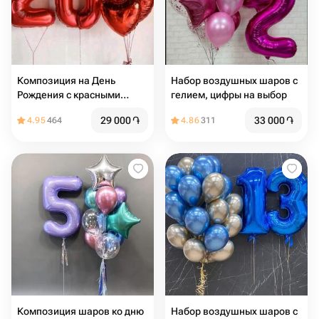
Композиция на День
Набор воздушных шаров с
Рождения с красными
гелием, цифры на выбор
цифрами и сердцами
29 000
֏
33 000
֏
4.95
464
4.86
311
Композиция шаров ко дню
Набор воздушных шаров с