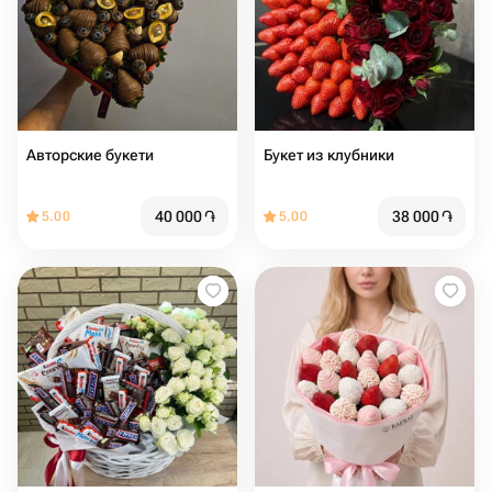
Авторские букети
Букет из клубники
40 000
֏
38 000
֏
5.00
5.00