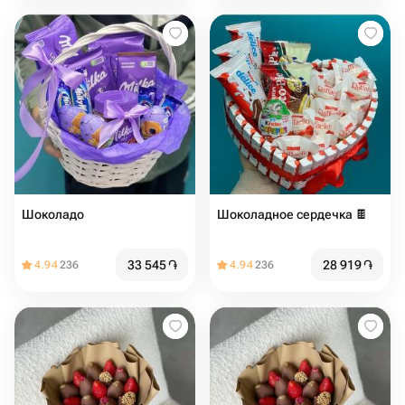
Шоколадо
Шоколадное сердечка 🍫
33 545
֏
28 919
֏
4.94
236
4.94
236