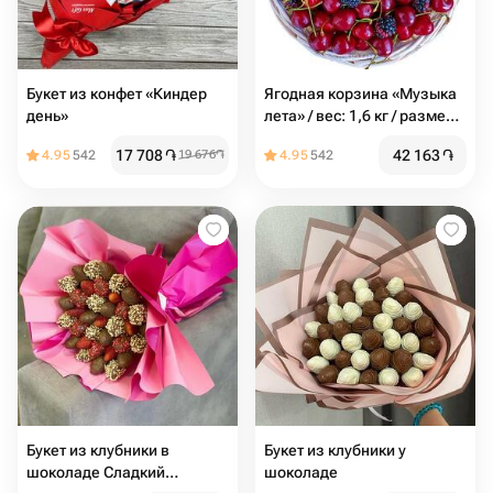
Букет из конфет «Киндер
Ягодная корзина «Музыка
день»
лета» / вес: 1,6 кг / размер с
упаковкой: 25*25*44 /
17 708
֏
42 163
֏
4.95
542
19 676
֏
4.95
542
подарочная корзина /
корзина ягод / подарок
Букет из клубники в
Букет из клубники у
шоколаде Сладкий
шоколаде