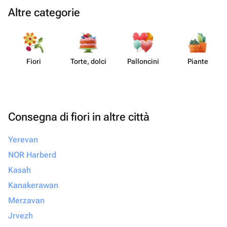
Altre categorie
Fiori
Torte, dolci
Pall​oncini
Piante
Consegna di fiori in altre città
Yerevan
NOR Harberd
Kasah
Kanakerawan
Merzavan
Jrvezh