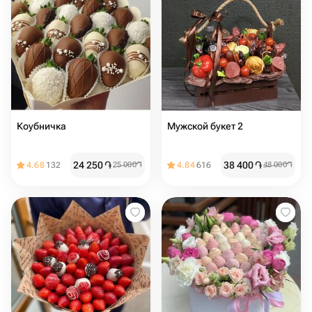
Коубничка
Мужской букет 2
24 250
֏
38 400
֏
4.68
132
25 000
֏
4.84
616
48 000
֏