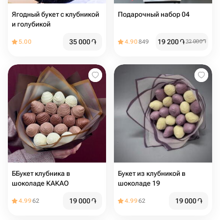
Ягодный букет с клубникой
Подарочный набор 04
и голубикой
35 000
֏
19 200
֏
5.00
4.90
849
32 000
֏
ББукет клубника в
Букет из клубникой в
шоколаде КАКАО
шоколаде 19
19 000
֏
19 000
֏
4.99
62
4.99
62