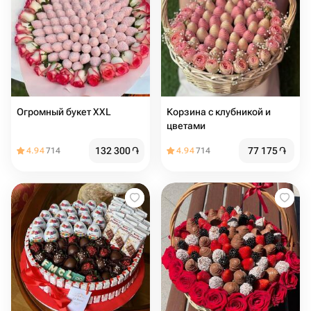
Огромный букет XXL
Корзина с клубникой и
цветами
132 300
֏
77 175
֏
4.94
714
4.94
714