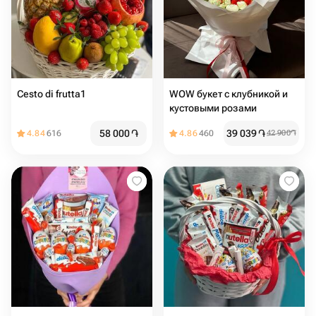
Cesto di frutta1
WOW букет с клубникой и
кустовыми розами
58 000
֏
39 039
֏
4.84
616
4.86
460
42 900
֏