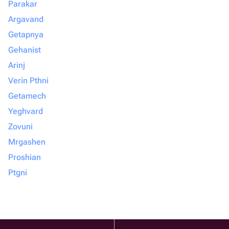
Parakar
Argavand
Getapnya
Gehanist
Arinj
Verin Pthni
Getamech
Yeghvard
Zovuni
Mrgashen
Proshian
Ptgni