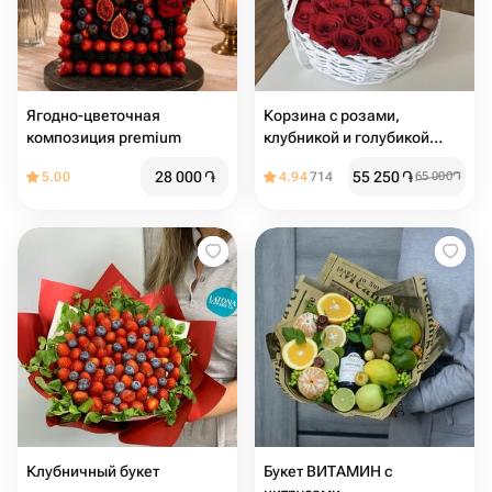
Ягодно-цветочная
Корзина с розами,
композиция premium
клубникой и голубикой
«Восторг»
28 000
֏
55 250
֏
5.00
4.94
714
65 000
֏
Клубничный букет
Букет ВИТАМИН с