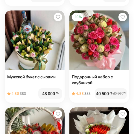
-
10
%
Мужской букет с сырами
Подарочный набор с
клубникой
48 000
֏
40 500
֏
4.88
383
4.88
383
45 000
֏