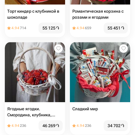
Торт киндер с клубникой в
Романтическая корзина с
шоколаде
розами и ягодами
55 125
֏
55 451
֏
4.94
714
4.94
659
Ягодные ягодки.
Сладкий мир️
Смородина, клубника,
малина и голубика,
46 269
֏
34 702
֏
4.94
236
4.94
236
подарок