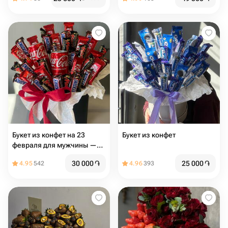
Букет из конфет на 23
Букет из конфет
февраля для мужчины —
оригинальный сладкий
30 000
֏
25 000
֏
4.95
542
4.96
393
подарок ко Дню защитника
Отечества