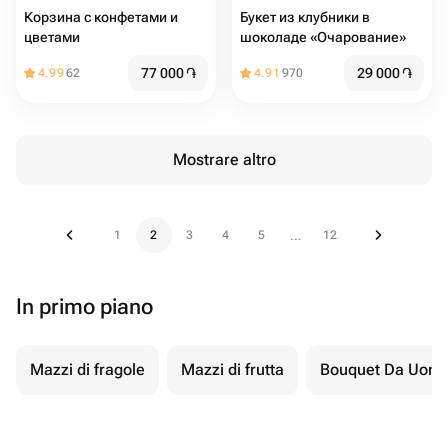
Корзина с конфетами и
Букет из клубники в
цветами
шоколаде «Очарование»
77 000
֏
29 000
֏
4.99
62
4.91
970
Mostrare altro
1
2
3
4
5
12
...
In primo piano
Mazzi di fragole
Mazzi di frutta
Bouquet Da Uom