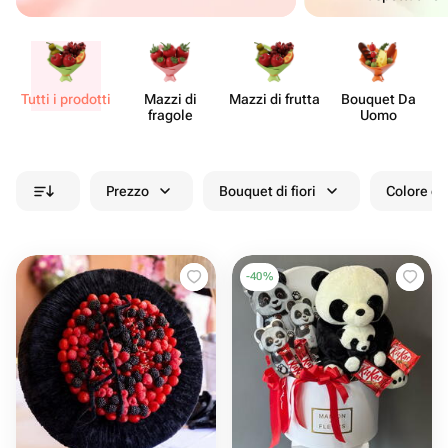
Tutti i prodotti
Mazzi di
Mazzi di frutta
Bouquet Da
fragole
Uomo
Prezzo
Bouquet di fiori
Colore de
-
40
%