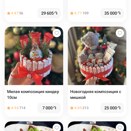
29 605
֏
35 000
֏
4.87
5k
4.77
109
Милая композиция киндер
Новогодняя композиция с
10см
мишкой
7 000
֏
25 000
֏
4.94
714
4.85
213