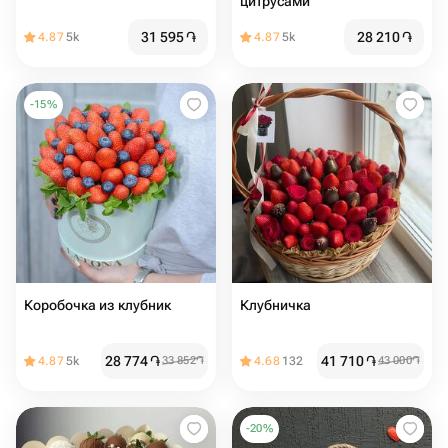
цитрусами
31 595
֏
28 210
֏
4.87
5k
4.87
5k
-
15
%
Коробочка из клубник
Клубничка
28 774
֏
41 710
֏
4.87
5k
33 852
֏
4.68
132
43 000
֏
-
20
%