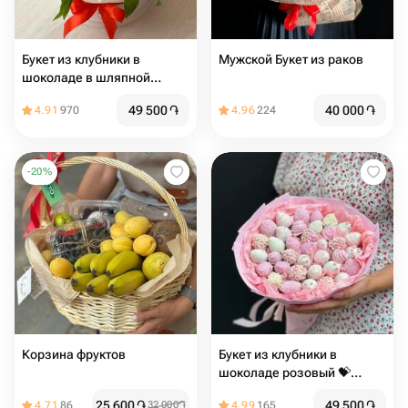
Букет из клубники в
Мужской Букет из раков
шоколаде в шляпной
коробке
49 500
֏
40 000
֏
4.91
970
4.96
224
-
20
%
Корзина фруктов
Букет из клубники в
шоколаде розовый 💝️
недорогой
25 600
֏
49 500
֏
4.71
86
32 000
֏
4.99
165