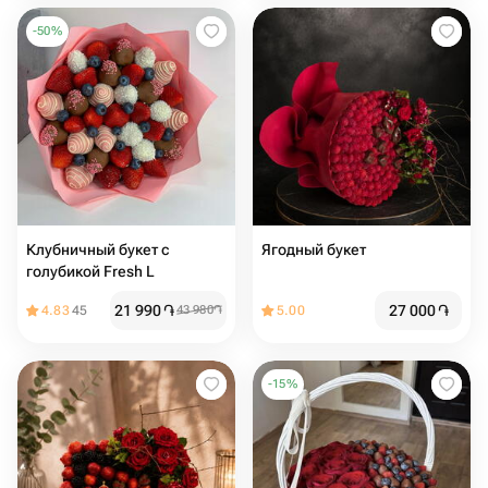
-
50
%
Клубничный букет с
Ягодный букет
голубикой Fresh L
21 990
֏
27 000
֏
4.83
45
43 980
֏
5.00
-
15
%