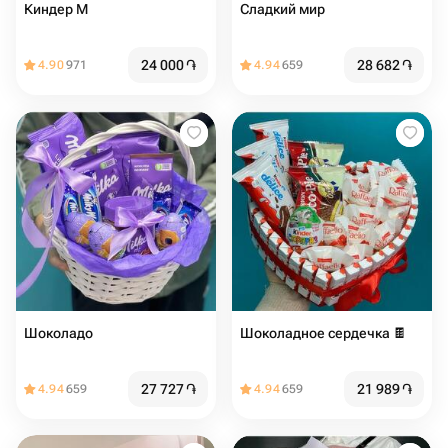
Киндер М
Сладкий мир️
24 000
֏
28 682
֏
4.90
971
4.94
659
Шоколадо
Шоколадное сердечка 🍫
27 727
֏
21 989
֏
4.94
659
4.94
659