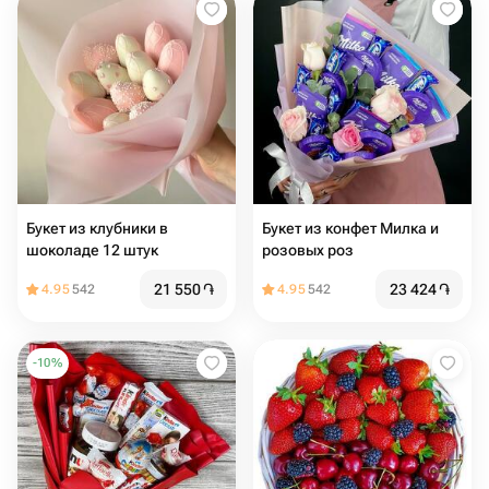
Букет из клубники в
Букет из конфет Милка и
шоколаде 12 штук
розовых роз
21 550
֏
23 424
֏
4.95
542
4.95
542
-
10
%