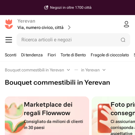
Negozi in oltre 1700 città
Yerevan
Via, numero civico, città
Ricerca articoli e negozi
Sconti
Di tendenza
Fiori
Torte di Bento
Fragole di cioccolato
Bouquet commestibili in Yerevan
in Yerevan
Bouquet commestibili in Yerevan
Marketplace dei
Foto pri
regali Flowwow
conseg
Consigliato da milioni di clienti
Ci assicuriam
in 30 paesi
corrisponda 
aspettative