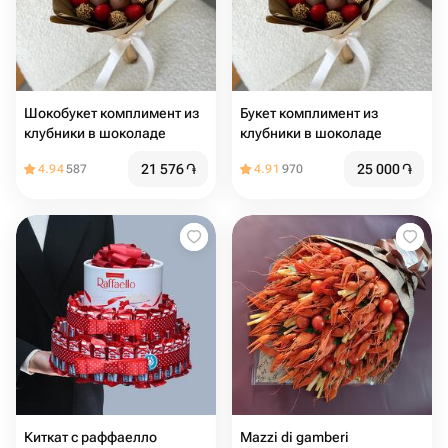
Шокобукет комплимент из
Букет комплимент из
клубники в шоколаде
клубники в шоколаде
21 576
֏
25 000
֏
4.94
587
4.91
970
Киткат с раффаелло
Mazzi di gamberi