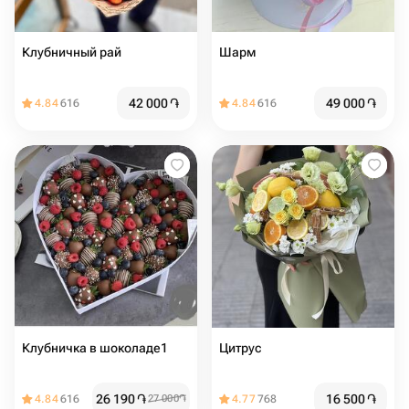
Клубничный рай
Шарм
42 000
֏
49 000
֏
4.84
616
4.84
616
Клубничка в шоколаде1
Цитрус
26 190
֏
16 500
֏
4.84
616
27 000
֏
4.77
768