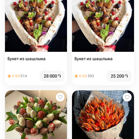
Букет из шашлыка
Букет из шашлыка
28 000
֏
25 200
֏
4.90
514
4.96
393