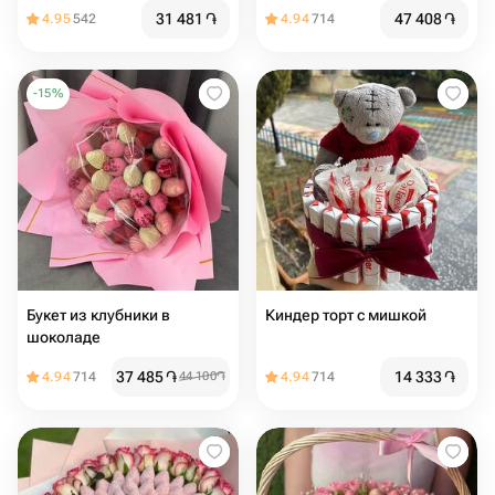
сюрприз
31 481
֏
47 408
֏
4.95
542
4.94
714
-
15
%
Букет из клубники в
Киндер торт с мишкой
шоколаде
37 485
֏
14 333
֏
4.94
714
44 100
֏
4.94
714