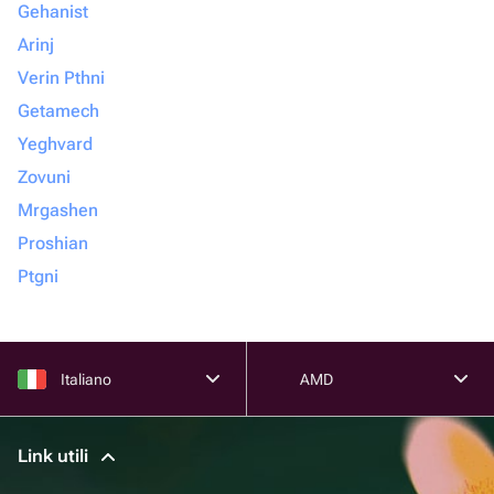
Gehanist
Arinj
Verin Pthni
Getamech
Yeghvard
Zovuni
Mrgashen
Proshian
Ptgni
Italiano
AMD
Link utili