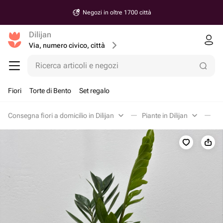
Negozi in oltre 1700 città
Dilijan
Via, numero civico, città
Ricerca articoli e negozi
Fiori
Torte di Bento
Set regalo
Consegna fiori a domicilio in Dilijan
Piante in Dilijan
Za