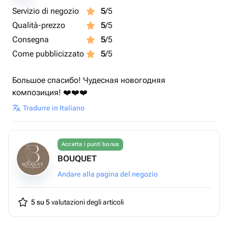
Servizio di negozio
5
/5
Qualità-prezzo
5
/5
Consegna
5
/5
Come pubblicizzato
5
/5
Большое спасибо! Чудесная новогодняя
композиция! ❤️❤️❤️
Tradurre in Italiano
Accetta i punti bonus
BOUQUET
Andare alla pagina del negozio
5 su 5
valutazioni degli articoli