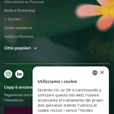
Informazioni su Flowwow
Media e Partnership
Carriere
Centro assistenza
Vendi su Flowwow
Città popolari
×
Utilizziamo i cookie
RUSSIAN
L'app è ancora più comoda!
Facendo clic su OK o continuando a
ENGLISH
utilizzare questo sito web, l'utente
Pagamento con bonus, autoconsegna, comoda chat con
UKRAINIAN
acconsente al trattamento dei propri
l'assistenza
dati personali tramite l'utilizzo di
PORTUGUESE
cookie, inclusi i servizi "Yandex
Scarica l'app