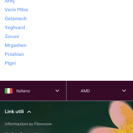
Arinj
Verin Pthni
Getamech
Yeghvard
Zovuni
Mrgashen
Proshian
Ptgni
Italiano
AMD
Link utili
Informazioni su Flowwow