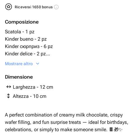
Riceverai 1650 bonus
Composizione
Scatola - 1 pz
Kinder bueno - 2 pz
Kinder сюрприз - 6 pz
Kinder delice - 2 pz
Kinder pingui - 2 pz
Mostrare altro
kinder chocolate (box) - 4 pz
kinder chocolate (bar) - 4 pz
Dimensione
Larghezza - 12 cm
Altezza - 10 cm
A perfect combination of creamy milk chocolate, crispy
wafer filling, and fun surprise treats — ideal for birthdays,
celebrations, or simply to make someone smile. 🍫🎁✨