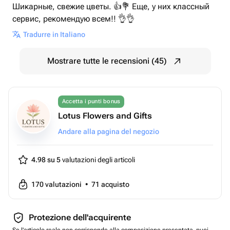
Шикарные, свежие цветы. 👍💐 Еще, у них классный
сервис, рекомендую всем!! 👌👌
Tradurre in Italiano
Mostrare tutte le recensioni (45)
Accetta i punti bonus
Lotus Flowers and Gifts
Andare alla pagina del negozio
4.98 su 5
valutazioni degli articoli
170
valutazioni
•
71
acquisto
Protezione dell'acquirente