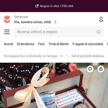
Negozi in oltre 1700 città
Yerevan
Via, numero civico, città
Ricerca articoli e negozi
Sconti
Di tendenza
Fiori
Torte di Bento
Fragole di cioccolato
Consegna fiori a domicilio in Yerevan
Set di prodotti deliziosi i