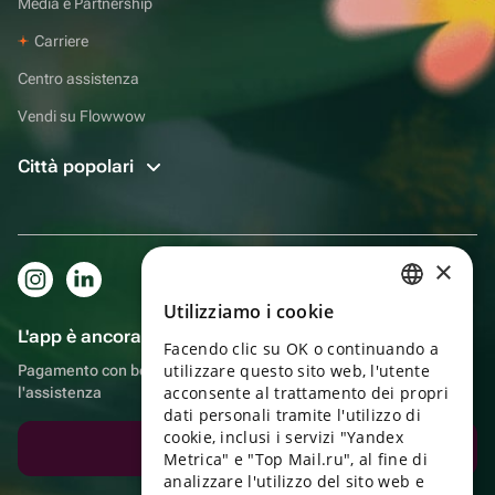
Media e Partnership
Carriere
Centro assistenza
Vendi su Flowwow
Città popolari
×
Utilizziamo i cookie
RUSSIAN
L'app è ancora più comoda!
Facendo clic su OK o continuando a
ENGLISH
utilizzare questo sito web, l'utente
Pagamento con bonus, autoconsegna, comoda chat con
UKRAINIAN
acconsente al trattamento dei propri
l'assistenza
dati personali tramite l'utilizzo di
PORTUGUESE
cookie, inclusi i servizi "Yandex
Scarica l'app
Metrica" e "Top Mail.ru", al fine di
SPANISH
analizzare l'utilizzo del sito web e