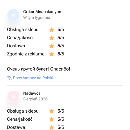
Grikor Mnacakanyan
G
W tym tygodniu
Obsługa sklepu
5
/5
Cena/jakość
5
/5
Dostawa
5
/5
Zgodnie z reklamą
5
/5
Очень крутой букет! Спасибо!
Przetłumacz na Polski
Nadawca
N
Sierpień 2026
Obsługa sklepu
5
/5
Cena/jakość
5
/5
Dostawa
5
/5