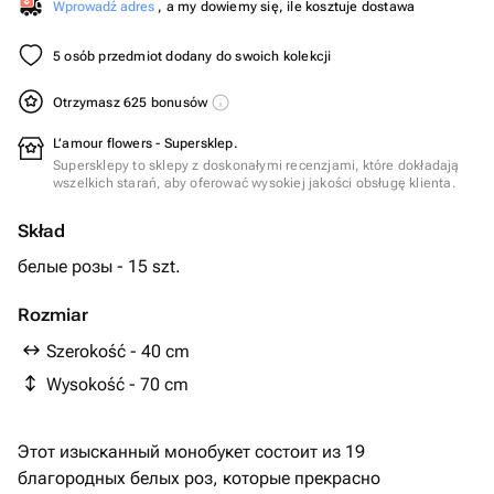
Wprowadź adres
, a my dowiemy się, ile kosztuje dostawa
5 osób przedmiot dodany do swoich kolekcji
Otrzymasz 625 bonusów
L’amour flowers - Supersklep.
Supersklepy to sklepy z doskonałymi recenzjami, które dokładają
wszelkich starań, aby oferować wysokiej jakości obsługę klienta.
Skład
белые розы - 15 szt.
Rozmiar
Szerokość - 40 cm
Wysokość - 70 cm
Этот изысканный монобукет состоит из 19
благородных белых роз, которые прекрасно