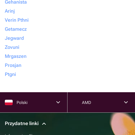
Gehanista
Arinj
Verin Pthni
Getamecz
Jegward
Zovuni
Mrgaszen
Prosjan
Ptgni
Polski
AMD
Przydatne linki