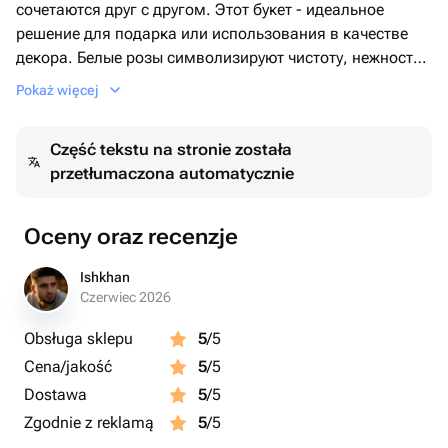
сочетаются друг с другом. Этот букет - идеальное
решение для подарка или использования в качестве
декора. Белые розы символизируют чистоту, нежность
и утонченную изящность, делая этот букет идеальным
Pokaż więcej
способом выразить свои чувства.
Część tekstu na stronie została
przetłumaczona automatycznie
Oceny oraz recenzje
Ishkhan
Czerwiec 2026
Obsługa sklepu
5
/5
Cena/jakość
5
/5
Dostawa
5
/5
Zgodnie z reklamą
5
/5