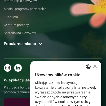
Informacje o Flowwow
Media i programy partnerskie
Kariera
Centrum pomocy
Sprzedaj na Flowwow
Popularne miasta
×
Używamy plików cookie
RUSSIAN
W aplikacji jest to jeszcze wygodniejsze!
Klikając OK lub kontynuując
ENGLISH
korzystanie z tej strony internetowej,
Płatność z bonusami, samodzielna dostawa, wygodny czat z
UKRAINIAN
wyrażasz zgodę na przetwarzanie
pomocą techniczną
swoich danych osobowych przy
PORTUGUESE
użyciu plików cookie, w tym usług
Pobierz aplikację