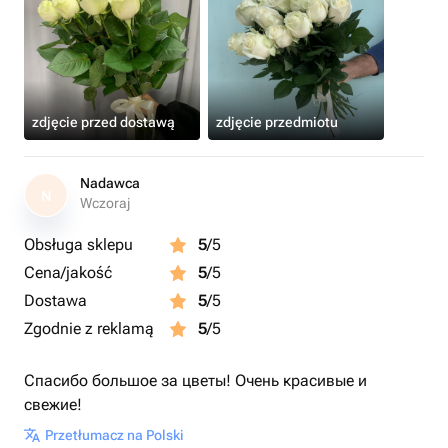
zdjęcie przed dostawą
zdjęcie przedmiotu
Nadawca
N
Wczoraj
Obsługa sklepu
5
/5
Cena/jakość
5
/5
Dostawa
5
/5
Zgodnie z reklamą
5
/5
Спасибо большое за цветы! Очень красивые и
свежие!
Przetłumacz na Polski