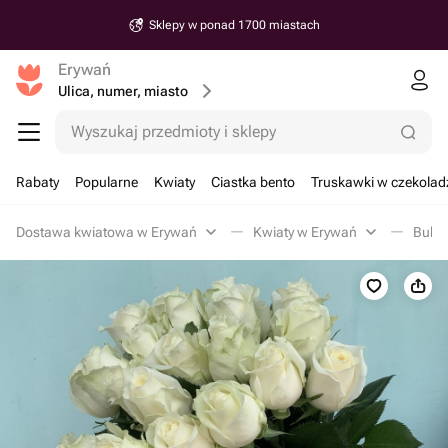
Sklepy w ponad 1700 miastach
Erywań
Ulica, numer, miasto
Wyszukaj przedmioty i sklepy
Rabaty
Popularne
Kwiaty
Ciastka bento
Truskawki w czekolad
Dostawa kwiatowa w Erywań
Kwiaty w Erywań
Bukie