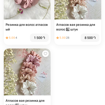
Резинка для волос атласов
Атласов вая резинка для
ый
волос 6️⃣ штук
1 500
֏
8 500
֏
5.00
4
5.00
28
Атласов вая резинка для