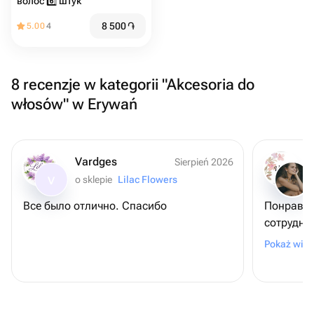
волос 6️⃣ штук
8 500
֏
5.00
4
8 recenzje w kategorii "Akcesoria do
włosów" w Erywań
Vardges
Sierpień 2026
o sklepie
Lilac Flowers
V
Все было отлично. Спасибо
Понравил
сотрудни
интелеге
Pokaż więc
свежие ц