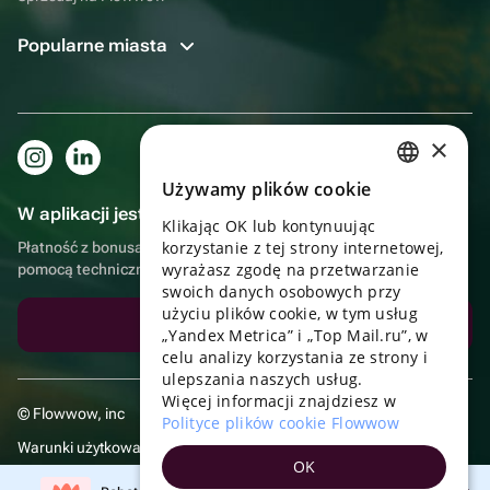
Popularne miasta
×
Używamy plików cookie
RUSSIAN
W aplikacji jest to jeszcze wygodniejsze!
Klikając OK lub kontynuując
ENGLISH
korzystanie z tej strony internetowej,
Płatność z bonusami, samodzielna dostawa, wygodny czat z
UKRAINIAN
wyrażasz zgodę na przetwarzanie
pomocą techniczną
swoich danych osobowych przy
PORTUGUESE
użyciu plików cookie, w tym usług
Pobierz aplikację
„Yandex Metrica” i „Top Mail.ru”, w
SPANISH
celu analizy korzystania ze strony i
ulepszania naszych usług.
HUNGARIAN
Więcej informacji znajdziesz w
© Flowwow, inc
ITALIAN
Polityce plików cookie Flowwow
Warunki użytkowania
FRENCH
OK
Polityka prywatności