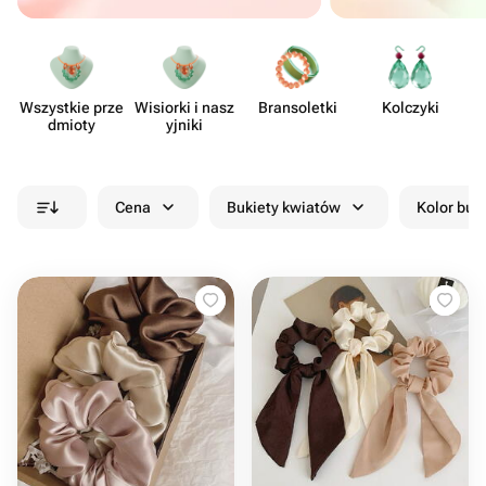
Wszystkie prze​
Wisiorki i nasz​
Brans​oletki
Kolczyki
A
dmioty
yjniki
Cena
Bukiety kwiatów
Kolor buk