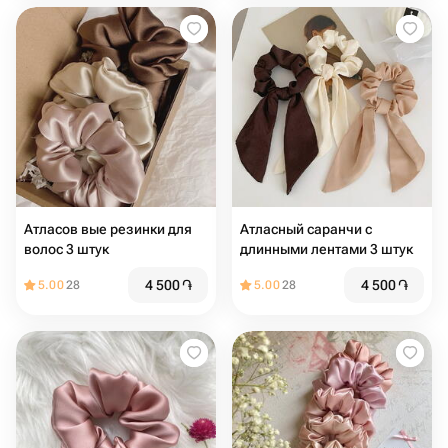
Атласов вые резинки для
Атласный саранчи с
волос 3 штук
длинными лентами 3 штук
4 500
֏
4 500
֏
5.00
28
5.00
28