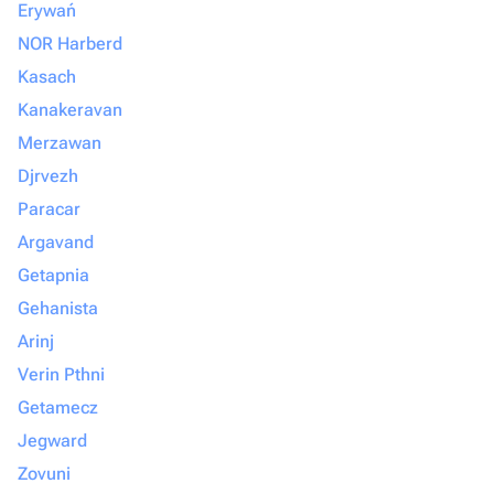
Erywań
NOR Harberd
Kasach
Kanakeravan
Merzawan
Djrvezh
Paracar
Argavand
Getapnia
Gehanista
Arinj
Verin Pthni
Getamecz
Jegward
Zovuni