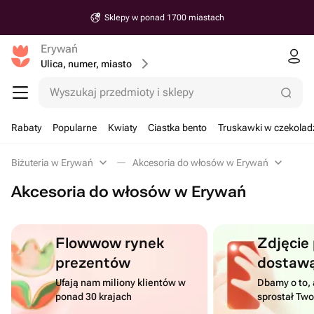
Sklepy w ponad 1700 miastach
Erywań
Ulica, numer, miasto
Wyszukaj przedmioty i sklepy
Rabaty
Popularne
Kwiaty
Ciastka bento
Truskawki w czekolad
Biżuteria w Erywań
Akcesoria do włosów w Erywań
Akcesoria do włosów w Erywań
Flowwow rynek
Zdjęcie
prezentów
dostaw
Ufają nam miliony klientów w
Dbamy o to, 
ponad 30 krajach
sprostał Tw