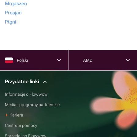
Mrgaszen
Prosjan
Ptgni
Polski
AMD
Przydatne linki
Informacje o Flowwow
Media i programy partnerskie
Kariera
Centrum pomocy
Sprzedaj na Flowwow