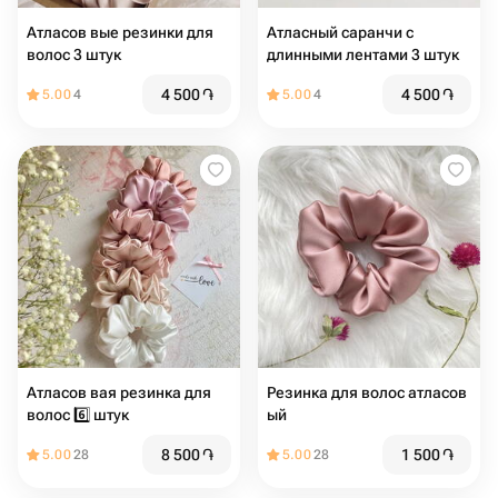
Атласов вые резинки для
Атласный саранчи с
волос 3 штук
длинными лентами 3 штук
4 500
֏
4 500
֏
5.00
4
5.00
4
Атласов вая резинка для
Резинка для волос атласов
волос 6️⃣ штук
ый
8 500
֏
1 500
֏
5.00
28
5.00
28