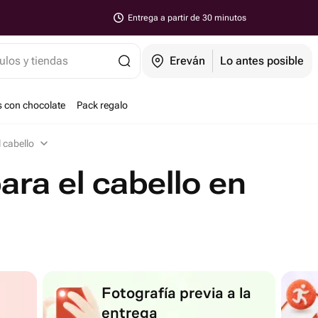
Entrega a partir de 30 minutos
ulos y tiendas
Ereván
Lo antes posible
s con chocolate
Pack regalo
 cabello
ara el cabello en
Fotografía previa a la
entrega