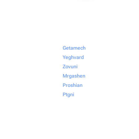
Getamech
Yeghvard
Zovuni
Mrgashen
Proshian
Ptgni