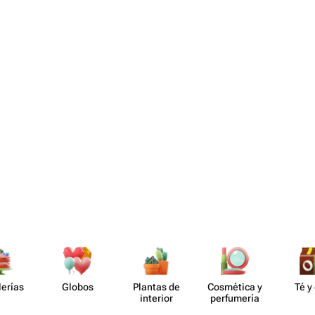
lerías
Globos
Plantas de
Cosmética y
Té y
interior
perf​umería