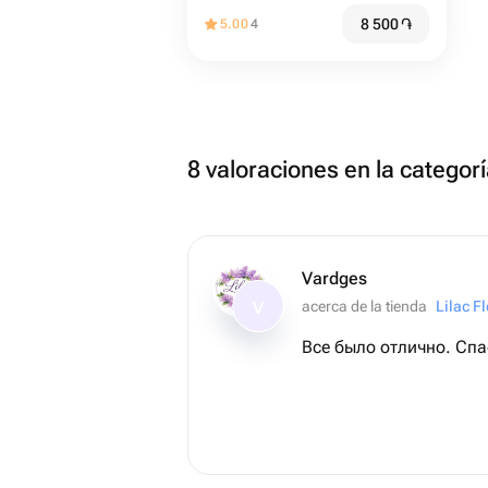
8 500
֏
5.00
4
8 valoraciones en la categor
Vardges
acerca de la tienda
Lilac F
V
Все было отлично. Сп