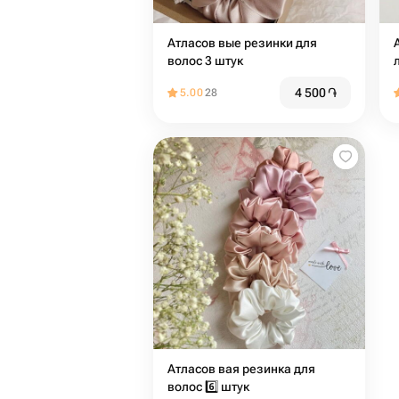
Атласов вые резинки для
волос 3 штук
4 500
֏
5.00
28
Атласов вая резинка для
волос 6️⃣ штук