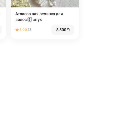
й
Атласов вая резинка для
волос 6️⃣ штук
8 500
֏
5.00
28