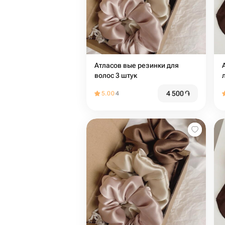
Атласов вые резинки для
волос 3 штук
4 500
֏
5.00
4