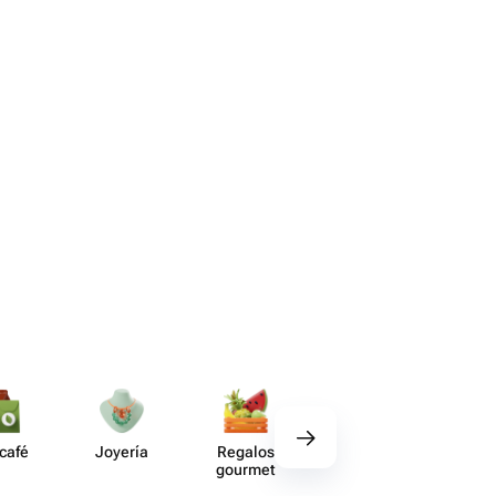
 café
Joyería
Regalos
Deco​ración
Acce​
gourmet