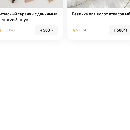
Атласный саранчи с длинными
Резинка для волос атласов ы
лентами 3 штук
4 500
֏
1 500
֏
5.00
28
5.00
4