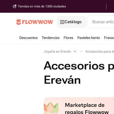
Tiendas en más de 1300 ciudades
Catálogo
Buscar artíc
Descuentos
Tendencias
Flores
Pasteles bento
Fresa
Joyería en Ereván
Accesorios para el
Accesorios p
Ereván
Marketplace de
regalos Flowwow