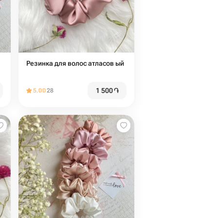
Резинка для волос атласов ый
1 500
֏
5.00
28