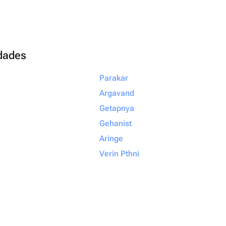
udades
Parakar
Argavand
Getapnya
Gehanist
Aringe
Verin Pthni