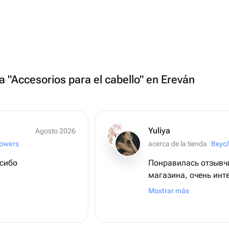
ía "Accesorios para el cabello" en Ereván
Yuliya
Agosto 2026
lowers
acerca de la tienda
Вкус
асибо
Понравилась отзывч
магазина, очень инт
прекрасные свежие ц
Mostrar más