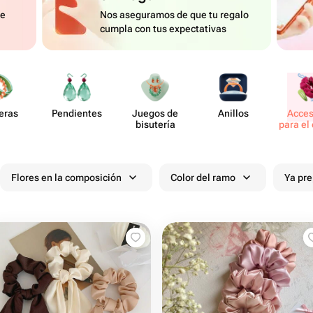
de
Nos aseguramos de que tu regalo
cumpla con tus expectativas
eras
Pend​ientes
Juegos de
Anillos
Acce​
bisutería
para el
Flores en la composición
Color del ramo
Ya pr