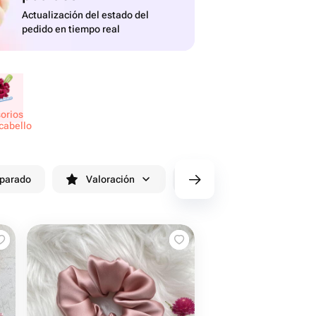
Actualización del estado del
pedido en tiempo real
sorios
 cabello
eparado
Valoración
cv/filters/name_fast_delivery