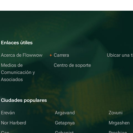
Enlaces útiles
Acerca de Flowwow
Carrera
Ubicar una t
Medios de
Centro de soporte
Comunicación y
Asociados
Ciudades populares
Ereván
Argavand
Zovuni
Nor Harberd
Getapnya
Mrgashen
Cas
Gehanist
Proshian