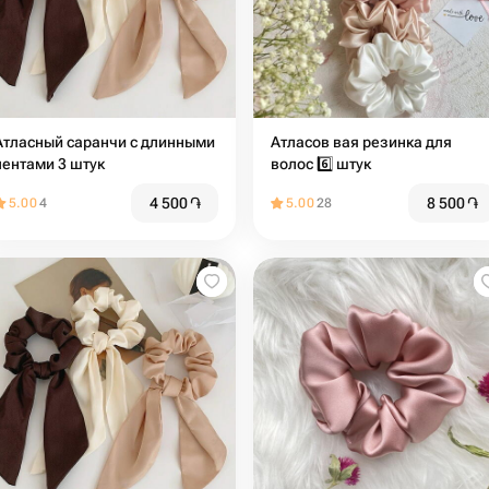
Атласный саранчи с длинными
Атласов вая резинка для
лентами 3 штук
волос 6️⃣ штук
4 500
֏
8 500
֏
5.00
4
5.00
28