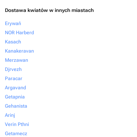
Dostawa kwiatów w innych miastach
Erywań
NOR Harberd
Kasach
Kanakeravan
Merzawan
Djrvezh
Paracar
Argavand
Getapnia
Gehanista
Arinj
Verin Pthni
Getamecz