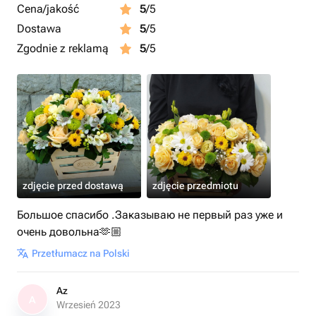
Cena/jakość
5
/5
Dostawa
5
/5
Zgodnie z reklamą
5
/5
zdjęcie przed dostawą
zdjęcie przedmiotu
Большое спасибо .Заказываю не первый раз уже и
очень довольна🫶🏼
Przetłumacz na Polski
Az
A
Wrzesień 2023