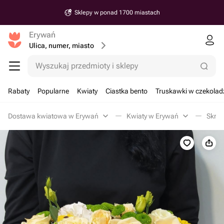
Sklepy w ponad 1700 miastach
Erywań
Ulica, numer, miasto
Wyszukaj przedmioty i sklepy
Rabaty
Popularne
Kwiaty
Ciastka bento
Truskawki w czekolad
Dostawa kwiatowa w Erywań
Kwiaty w Erywań
Skrzy