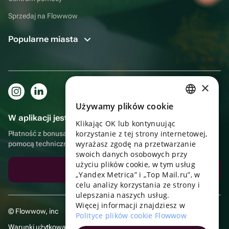
Sprzedaj na Flowwow
Popularne miasta
×
Używamy plików cookie
RUSSIAN
W aplikacji jest to jeszcze wygodniejsze!
Klikając OK lub kontynuując
ENGLISH
korzystanie z tej strony internetowej,
Płatność z bonusami, samodzielna dostawa, wygodny czat z
UKRAINIAN
wyrażasz zgodę na przetwarzanie
pomocą techniczną
swoich danych osobowych przy
PORTUGUESE
użyciu plików cookie, w tym usług
Pobierz aplikację
„Yandex Metrica” i „Top Mail.ru”, w
SPANISH
celu analizy korzystania ze strony i
ulepszania naszych usług.
HUNGARIAN
Więcej informacji znajdziesz w
© Flowwow, inc
ITALIAN
Polityce plików cookie Flowwow
Warunki użytkowania