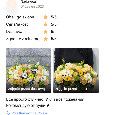
Nadawca
N
Wrzesień 2023
Obsługa sklepu
5
/5
Cena/jakość
5
/5
Dostawa
5
/5
Zgodnie z reklamą
5
/5
zdjęcie przed dostawą
zdjęcie przedmiotu
Все просто отлично! Учли все пожелания!
Рекомендую от души ♥️
Przetłumacz na Polski