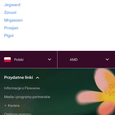
Jegward
Zovuni
Mrgaszen
Prosjan
Ptgni
Polski
AMD
Przydatne linki
Informacje o Flowwow
Media i programy partnerskie
Kariera
Centrum pomocy