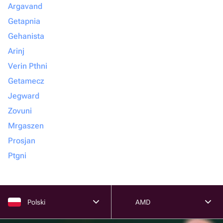
Argavand
Getapnia
Gehanista
Arinj
Verin Pthni
Getamecz
Jegward
Zovuni
Mrgaszen
Prosjan
Ptgni
Polski
AMD