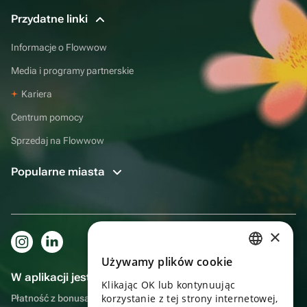
Przydatne linki
Informacje o Flowwow
Media i programy partnerskie
Kariera
Centrum pomocy
Sprzedaj na Flowwow
Popularne miasta
×
Używamy plików cookie
RUSSIAN
W aplikacji jest to jeszcze wygodniejsze!
Klikając OK lub kontynuując
ENGLISH
korzystanie z tej strony internetowej,
Płatność z bonusami, samodzielna dostawa, wygodny czat z