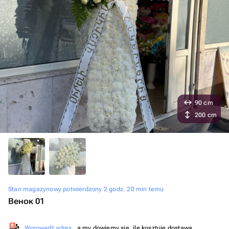
90 cm
200 cm
Stan magazynowy potwierdzony 2 godz. 20 min temu
Венок 01
Wprowadź adres
, a my dowiemy się, ile kosztuje dostawa