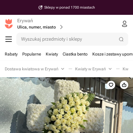
Sklepy w ponad 1700 miastach
Erywań
Ulica, numer, miasto
Wyszukaj przedmioty i sklepy
Rabaty
Popularne
Kwiaty
Ciastka bento
Kosze i zestawy upo
Dostawa kwiatowa w Erywań
Kwiaty w Erywań
Kwia