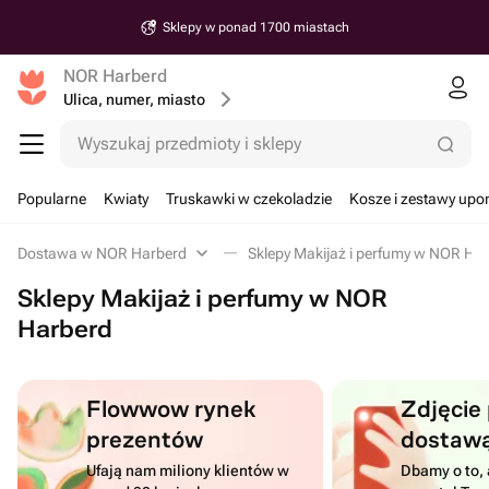
Sklepy w ponad 1700 miastach
NOR Harberd
Ulica, numer, miasto
Wyszukaj przedmioty i sklepy
Popularne
Kwiaty
Truskawki w czekoladzie
Kosze i zestawy up
Dostawa w NOR Harberd
Sklepy Makijaż i perfumy w NOR Ha
Sklepy Makijaż i perfumy w NOR
Harberd
Flowwow rynek
Zdjęcie
prezentów
dostaw
Ufają nam miliony klientów w
Dbamy o to, 