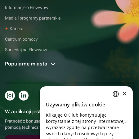
Informacje o Flowwow
Media i programy partnerskie
Kariera
Centrum pomocy
Sprzedaj na Flowwow
Popularne miasta
×
Używamy plików cookie
RUSSIAN
W aplikacji jest to jeszcze wygodniejsze!
Klikając OK lub kontynuując
ENGLISH
korzystanie z tej strony internetowej,
Płatność z bonusami, samodzielna dostawa, wygodny czat z
UKRAINIAN
wyrażasz zgodę na przetwarzanie
pomocą techniczną
swoich danych osobowych przy
PORTUGUESE