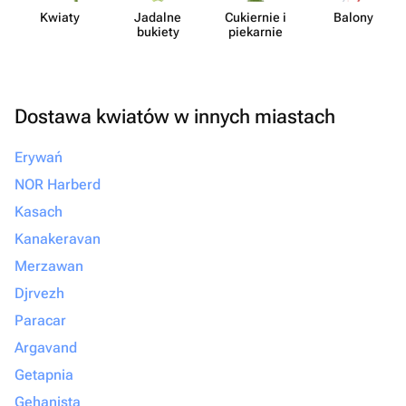
Kwiaty
Jadalne
Cukiernie i
Balony
bukiety
piekarnie
Dostawa kwiatów w innych miastach
Erywań
NOR Harberd
Kasach
Kanakeravan
Merzawan
Djrvezh
Paracar
Argavand
Getapnia
Gehanista