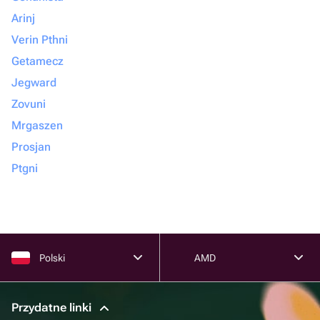
Arinj
Verin Pthni
Getamecz
Jegward
Zovuni
Mrgaszen
Prosjan
Ptgni
Polski
AMD
Przydatne linki