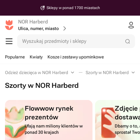
Sklepy w ponad 1700 miastach
NOR Harberd
Ulica, numer, miasto
Wyszukaj przedmioty i sklepy
Popularne
Kwiaty
Kosze i zestawy upominkowe
Odzież dziecięca w NOR Harberd
Szorty w NOR Harberd
Szorty w NOR Harberd
Flowwow rynek
Zdjęcie
prezentów
dostaw
Ufają nam miliony klientów w
Dbamy o to, 
ponad 30 krajach
sprostał Tw