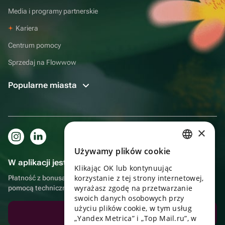
Media i programy partnerskie
Kariera
Centrum pomocy
Sprzedaj na Flowwow
Popularne miasta
×
Używamy plików cookie
RUSSIAN
W aplikacji jest to jeszcze wygodniejsze!
Klikając OK lub kontynuując
ENGLISH
korzystanie z tej strony internetowej,
Płatność z bonusami, samodzielna dostawa, wygodny czat z
UKRAINIAN
wyrażasz zgodę na przetwarzanie
pomocą techniczną
swoich danych osobowych przy
PORTUGUESE
użyciu plików cookie, w tym usług
Pobierz aplikację
„Yandex Metrica” i „Top Mail.ru”, w
SPANISH