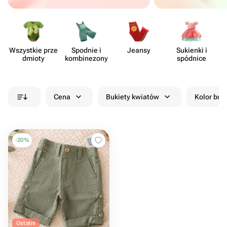
Wszystkie prze​
Spodnie i
Jeansy
Sukienki i
dmioty
kombi​nezony
spódnice
Cena
Bukiety kwiatów
Kolor buk
-
20
%
Ostatni