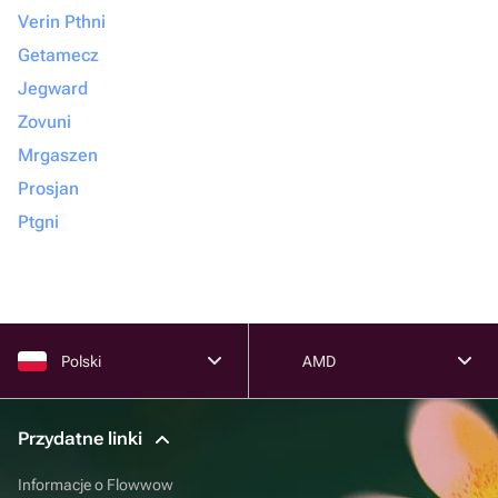
Verin Pthni
Getamecz
Jegward
Zovuni
Mrgaszen
Prosjan
Ptgni
Polski
AMD
Przydatne linki
Informacje o Flowwow