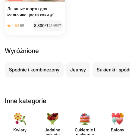
Льняные шорты для
мальчика цвета хаки 🌿
8 800
֏
4.68
59
11 000
֏
Wyróżnione
Spodnie i kombinezony
Jeansy
Sukienki i spódni
Inne kategorie
Kwiaty
Jadalne
Cukiernie i
Balony
bukiety
piekarnie