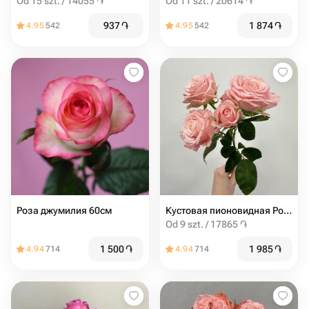
Od 15 szt. / 14055 ֏
Od 11 szt. / 20614 ֏
937
֏
1 874
֏
4.95
542
4.95
542
Роза джумилия 60см
Кустовая пионовидная Роза мадам бомбастик от 9шт
Od 9 szt. / 17865 ֏
1 500
֏
1 985
֏
4.94
714
4.94
714