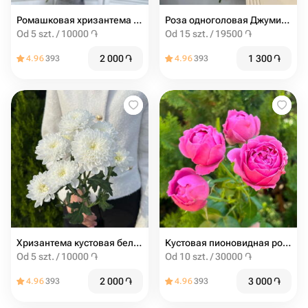
Ромашковая хризантема ( белая )
Роза одноголовая Джумилия
Od 5 szt. / 10000 ֏
Od 15 szt. / 19500 ֏
2 000
֏
1 300
֏
4.96
393
4.96
393
Хризантема кустовая белая
Кустовая пионовидная роза misty bubbles
Od 5 szt. / 10000 ֏
Od 10 szt. / 30000 ֏
2 000
֏
3 000
֏
4.96
393
4.96
393