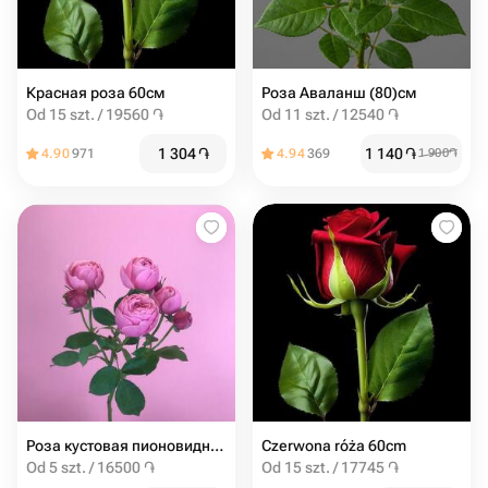
Красная роза 60см
Роза Аваланш (80)см
Od 15 szt. / 19560 ֏
Od 11 szt. / 12540 ֏
1 304
֏
1 140
֏
4.90
971
4.94
369
1 900
֏
Роза кустовая пионовидная Сильва Пинк от 5шт
Czerwona róża 60cm
Od 5 szt. / 16500 ֏
Od 15 szt. / 17745 ֏