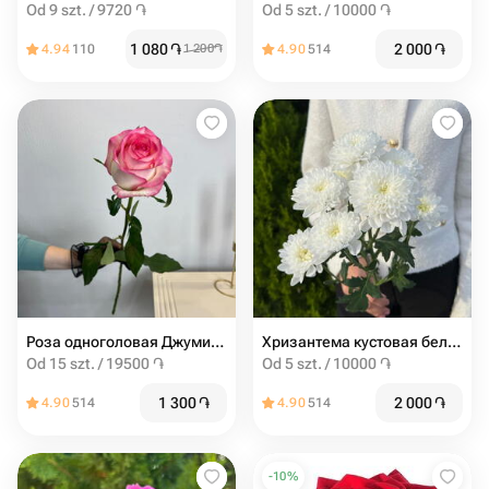
Od 9 szt. / 9720 ֏
Od 5 szt. / 10000 ֏
1 080
֏
2 000
֏
4.94
110
1 200
֏
4.90
514
Роза одноголовая Джумилия
Хризантема кустовая белая
Od 15 szt. / 19500 ֏
Od 5 szt. / 10000 ֏
1 300
֏
2 000
֏
4.90
514
4.90
514
-
10
%