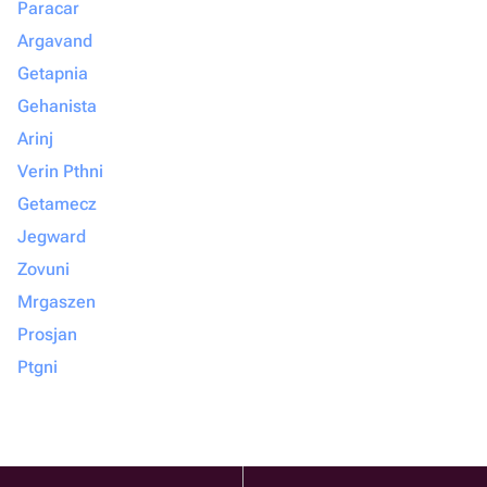
Paracar
Argavand
Getapnia
Gehanista
Arinj
Verin Pthni
Getamecz
Jegward
Zovuni
Mrgaszen
Prosjan
Ptgni