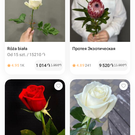
Róża biała
Протея Экзотическая
Od 15 szt. / 15210 ֏
1 014
֏
9 520
֏
4.95
1K
1 950
֏
4.89
241
11 900
֏