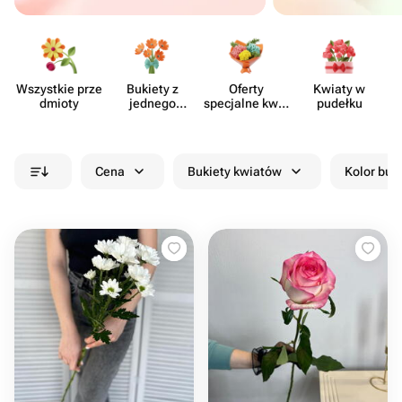
Wszystkie prze​
Bukiety z
Oferty
Kwiaty w
dmioty
jednego
specjalne kwia​
pudełku
rodzaju
ciarni
kwiatów
Cena
Bukiety kwiatów
Kolor buk