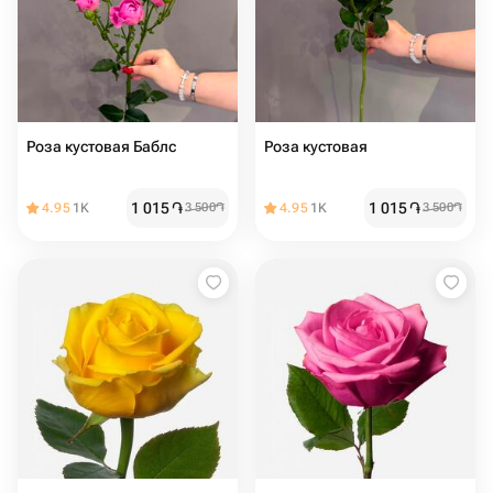
Роза кустовая Баблс
Роза кустовая
1 015
֏
1 015
֏
4.95
1K
3 500
֏
4.95
1K
3 500
֏