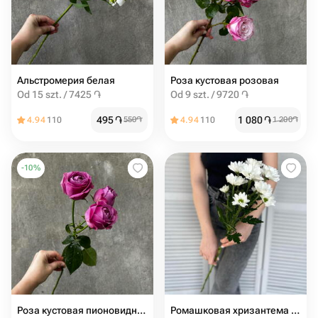
Альстромерия белая
Роза кустовая розовая
Od 15 szt. / 7425 ֏
Od 9 szt. / 9720 ֏
495
֏
1 080
֏
4.94
110
550
֏
4.94
110
1 200
֏
-
10
%
Роза кустовая пионовидная
Ромашковая хризантема ( белая )