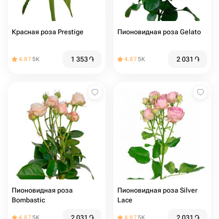
Красная роза Prestige
Пионовидная роза Gelato
1 353
֏
2 031
֏
4.87
5K
4.87
5K
Пионовидная роза
Пионовидная роза Silver
Bombastic
Lace
2 031
֏
2 031
֏
4.87
5K
4.87
5K