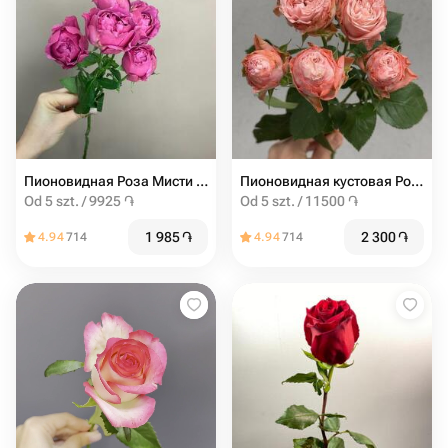
Пионовидная Роза Мисти баблс от 5шт
Пионовидная кустовая Роза Madam Bombastic штучно (от 5 шт)
Od 5 szt. / 9925 ֏
Od 5 szt. / 11500 ֏
1 985
֏
2 300
֏
4.94
714
4.94
714