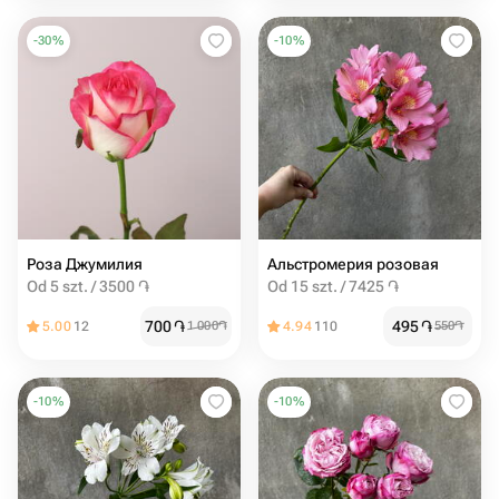
-
30
%
-
10
%
Роза Джумилия
Альстромерия розовая
Od 5 szt. / 3500 ֏
Od 15 szt. / 7425 ֏
700
֏
495
֏
5.00
12
1 000
֏
4.94
110
550
֏
-
10
%
-
10
%