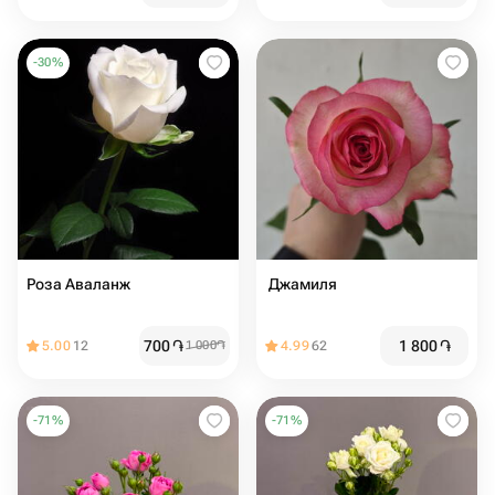
-
30
%
Роза Аваланж
️ Джамиля
700
֏
1 800
֏
5.00
12
1 000
֏
4.99
62
-
71
%
-
71
%