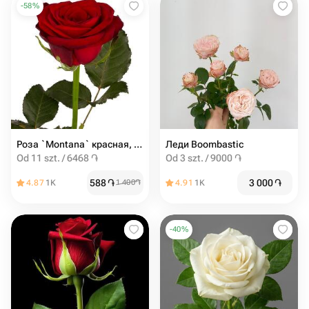
-
58
%
Роза `Montana` красная, 80см
Леди Boombastic
Od 11 szt. / 6468 ֏
Od 3 szt. / 9000 ֏
588
֏
3 000
֏
4.87
1K
1 400
֏
4.91
1K
-
40
%