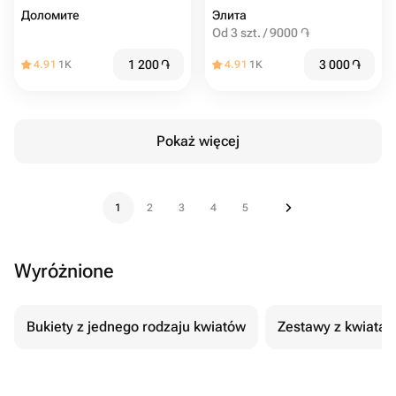
Доломите
Элита
Od 3 szt. / 9000 ֏
1 200
֏
3 000
֏
4.91
1K
4.91
1K
Pokaż więcej
1
2
3
4
5
Wyróżnione
Bukiety z jednego rodzaju kwiatów
Zestawy z kwiatam