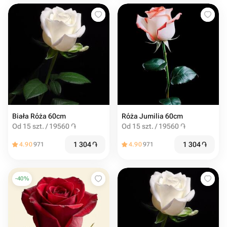
Biała Róża 60cm
Róża Jumilia 60cm
Od 15 szt. / 19560 ֏
Od 15 szt. / 19560 ֏
1 304
֏
1 304
֏
4.90
971
4.90
971
-
40
%