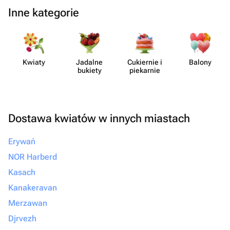
Inne kategorie
Kwiaty
Jadalne
Cukiernie i
Balony
bukiety
piekarnie
Dostawa kwiatów w innych miastach
Erywań
NOR Harberd
Kasach
Kanakeravan
Merzawan
Djrvezh