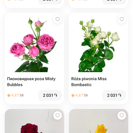
Пионовидная роза Misty
Róża piwonia Miss
Bubbles
Bombastic
2 031
֏
2 031
֏
4.87
5K
4.87
5K