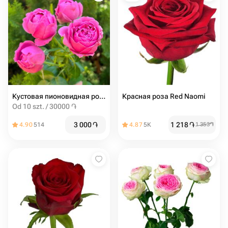
Кустовая пионовидная роза misty bubbles
Красная роза Red Naomi
Od 10 szt. / 30000 ֏
3 000
֏
1 218
֏
4.90
514
4.87
5K
1 353
֏