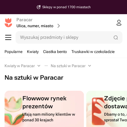
Sklepy w ponad 1700 miastach
Paracar
Ulica, numer, miasto
Wyszukaj przedmioty i sklepy
Popularne
Kwiaty
Ciastka bento
Truskawki w czekoladzie
Kwiaty w Paracar
Na sztuki w Paracar
Na sztuki w Paracar
Flowwow rynek
Zdjęcie
prezentów
dostaw
Ufają nam miliony klientów w
Dbamy o to, 
ponad 30 krajach
sprostał Tw