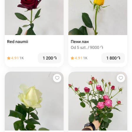
Red naumii
Пени лан
Od 5 szt. / 9000 ֏
1 200
֏
1 800
֏
4.91
1K
4.91
1K