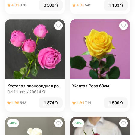
3 300
֏
1 183
֏
4.91
970
4.95
542
Кустовая пионовидная роза мисти баблс 60см
Желтая Роза 60см
Od 11 szt. / 20614 ֏
1 874
֏
1 500
֏
4.95
542
4.94
714
-
48
%
-
20
%