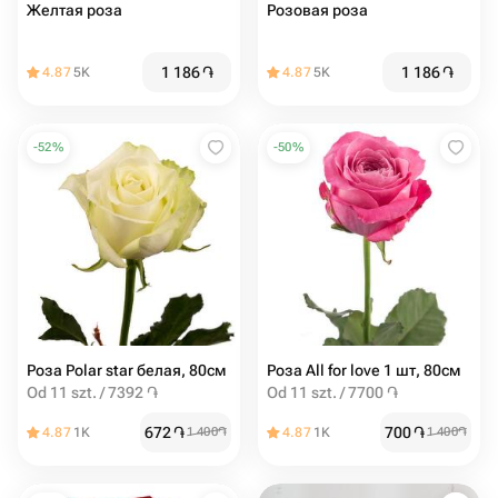
Желтая роза
Розовая роза
1 186
֏
1 186
֏
4.87
5K
4.87
5K
-
52
%
-
50
%
Роза Polar star белая, 80см
Роза All for love 1 шт, 80см
Od 11 szt. / 7392 ֏
Od 11 szt. / 7700 ֏
672
֏
700
֏
4.87
1K
1 400
֏
4.87
1K
1 400
֏