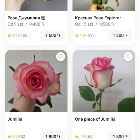
Роза Джумилия ️🥰
Красная Роза Explorer
Od 9 szt. / 14400 ֏
Od 15 szt. / 19500 ֏
1 600
֏
1 300
֏
4.99
165
4.96
393
Jumilia
One piece of Jumilia
1 800
֏
1 800
֏
4.99
62
4.99
62