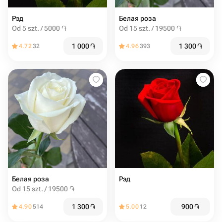
Рэд
Белая роза
Od 5 szt. / 5000 ֏
Od 15 szt. / 19500 ֏
1 000
֏
1 300
֏
4.72
32
4.96
393
Белая роза
Рэд
Od 15 szt. / 19500 ֏
1 300
֏
900
֏
4.90
514
5.00
12