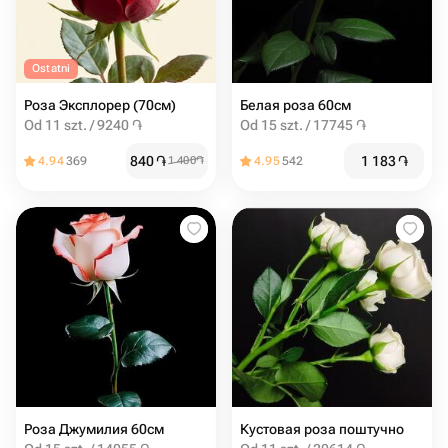
Ostatni
Роза Эксплорер (70см)
Белая роза 60см
Od 11 szt. / 9240 ֏
Od 15 szt. / 17745 ֏
840
֏
1 183
֏
4.94
369
1 400
֏
4.95
542
Роза Джумилия 60см
Кустовая роза поштучно