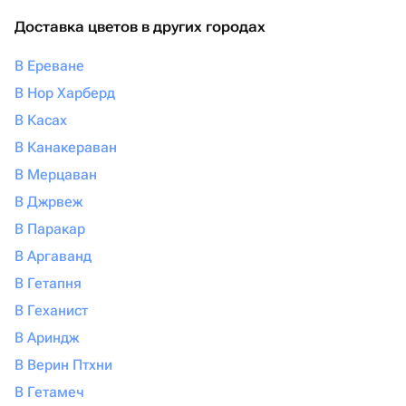
Доставка цветов в других городах
В Ереване
В Нор Харберд
В Касах
В Канакераван
В Мерцаван
В Джрвеж
В Паракар
В Аргаванд
В Гетапня
В Геханист
В Ариндж
В Верин Птхни
В Гетамеч