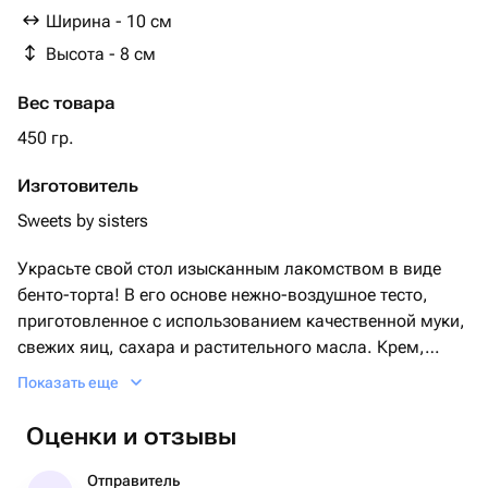
Ширина - 10 см
Высота - 8 см
Вес товара
450 гр.
Изготовитель
Sweets by sisters
Украсьте свой стол изысканным лакомством в виде
бенто-торта! В его основе нежно-воздушное тесто,
приготовленное с использованием качественной муки,
свежих яиц, сахара и растительного масла. Крем,
приготовленный на основе крем-чиза и дополнен
Показать еще
натуральными ягодами. Этот бенто-торт - идеальное
дополнение к кофе или чаю, которое внесет воздушные
Оценки и отзывы
нотки на любой праздник или повседневный ужин. При
заказе укажите какую ягодную начинку вы желаете,
Отправитель