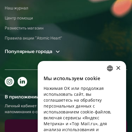
Наш журнал
Центр помощи
Разместить магазин
Правила акции “Atomic Heart”
Популярные города
×
Мы используем сookie
RUSSIAN
Нажимая ОК или продолжая
ENGLISH
использовать сайт, вы
В приложении еще удобнее!
UKRAINIAN
соглашаетесь на обработку
персональных данных с
Личный кабинет получателя, больше бонусов за покупки и
PORTUGUESE
использованием cookie-файлов,
напоминания о событиях
включая сервисы «Яндекс
SPANISH
Метрика» и «Top Mail.ru», для
Скачать приложение
анализа использования и
HUNGARIAN