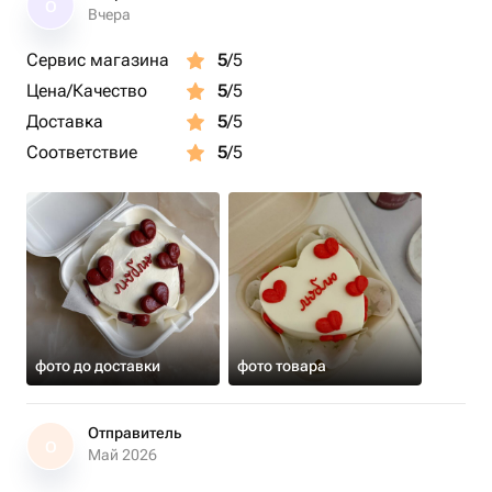
О
либо мы делаем по умолчанию какая будет в наличии.
Вчера
Сервис магазина
5
/5
В комплект к бенто идет ложечка и свечка!
Цена/Качество
5
/5
Доставка
5
/5
К тортику можно добавить открытку (в доп товарах
Соответствие
5
/5
огромный выбор) и мы ее с радостью подпишем🤍
фото до доставки
фото товара
Отправитель
О
Май 2026