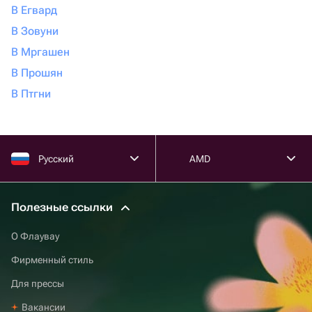
В Егвард
В Зовуни
В Мргашен
В Прошян
В Птгни
Русский
AMD
Полезные ссылки
О Флаувау
Фирменный стиль
Для прессы
Вакансии