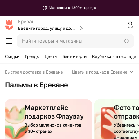
Магазины в 1300+ городах
Ереван
Введите город, улицу и дом доставки
Найти товары и магазины
Скидки
Тренды
Цветы
Бенто-торты
Клубника в шоколаде
Быстрая доставка в Ереване
Цветы в горшках в Ереване
Пальмы в Ереване
Маркетплейс
Фото т
подарков Флаувау
отправ
Выбор миллионов клиентов
Убедитесь, 
в 30+ странах
соответств
ожиданиям