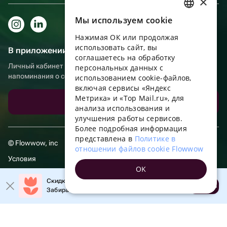
×
Мы используем сookie
RUSSIAN
Нажимая ОК или продолжая
ENGLISH
использовать сайт, вы
В приложении еще удобнее!
UKRAINIAN
соглашаетесь на обработку
Личный кабинет получателя, больше бонусов за покупки и
персональных данных с
PORTUGUESE
напоминания о событиях
использованием cookie-файлов,
включая сервисы «Яндекс
SPANISH
Метрика» и «Top Mail.ru», для
Скачать приложение
анализа использования и
HUNGARIAN
улучшения работы сервисов.
ITALIAN
Более подробная информация
представлена в
Политике в
FRENCH
© Flowwow, inc
отношении файлов cookie Flowwow
Условия
TURKISH
OK
Обработка персональных данных
GERMAN
Скидка 20% на первый заказ!
Открыть
Забирайте промокод в приложении!
POLISH