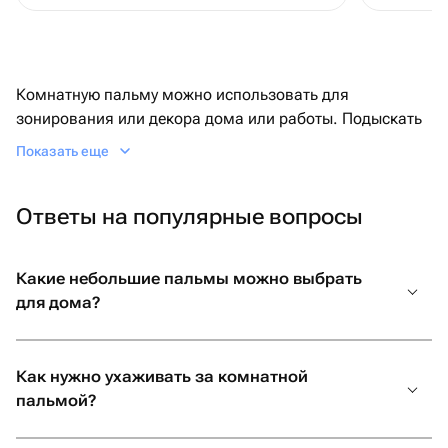
возникши
рекоменд
Комнатную пальму можно использовать для
зонирования или декора дома или работы. Подыскать
подходящее растение удобно на сайте Флаувау. Если
Показать еще
нужна пальма, купить ее можно с быстрой доставкой
день в день.
Ответы на популярные вопросы
Основные причины купить пальму в
горшке
Какие небольшие пальмы можно выбрать
для дома?
Это необычное комнатное растение пользуется
огромным успехом у дизайнеров. Естественное
зонирование помещения, игра света и тени, яркая нота
Как нужно ухаживать за комнатной
экзотики — все это одна только домашняя пальма.
пальмой?
Купить такое растение просто, на уход не придется
тратить много сил.