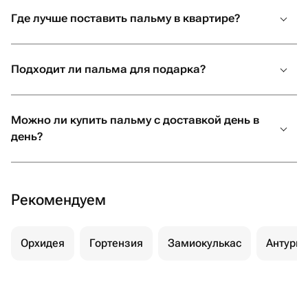
Вот ключевые причины, которые побуждают людей
Где лучше поставить пальму в квартире?
купить пальму для разных интерьеров:
Это стильно. Крупные резные листья смотрятся
Подходит ли пальма для подарка?
очень интересно в любом интерьере.
Практично. Большинство пальм — долгожители,
остаются с хозяином до 10 лет и не требуют
Можно ли купить пальму с доставкой день в
активного ухода.
день?
Удобный способ озеленения. Одно убедительное
растение создает выглядит как целый зимний сад.
Есть неприхотливые виды. Ховея, драцена,
финиковые пальмы в горшке требуют умеренного
Рекомендуем
полива, минимальной подкормки, некоторые
растения спокойно растут при неярком солнечном
свете.
Орхидея
Гортензия
Замиокулькас
Антури
Какая комнатная пальма подойдет
именно вам?