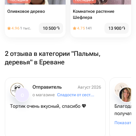
Последний
Последний
Оливковое дерево
Комнатное растение
Шефлера
10 500
֏
13 900
֏
4.96
1 тыс.
4.75
141
2 отзыва в категории "Пальмы,
деревья" в Ереване
Отправитель
Август 2026
о магазине
Сладости от сестер
О
Тортик очень вкусный, спасибо 💖
Благодар
получате
вопрос п
Показать 
визуала 
подробно