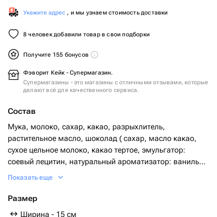
Укажите адрес
, и мы узнаем стоимость доставки
8 человек добавили товар в свои подборки
Получите 155 бонусов
Фэворит Кейк - Супермагазин.
Супермагазины - это магазины с отличными отзывами, которые
делают всё для качественного сервиса.
Состав
Мука, молоко, сахар, какао, разрыхлитель,
растительное масло, шоколад ( сахар, масло какао,
сухое цельное молоко, какао тертое, эмульгатор:
cоевый лецитин, натуральный ароматизатор: ваниль
)сливки 33%, сгущенное молоко, Нутелла, творожный
Показать еще
сыр
Размер
Ширина - 15 см