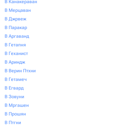
В Канакераван
В Мерцаван
В Джрвеж
В Паракар
В Аргаванд
В Гетапня
В Геханист
В Ариндж
В Верин Птхни
В Гетамеч
В Егвард
В Зовуни
В Мргашен
В Прошян
В Птгни