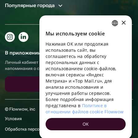
Популярные города
×
Мы используем сookie
RUSSIAN
Нажимая ОК или продолжая
ENGLISH
использовать сайт, вы
В приложении еще удобнее!
UKRAINIAN
соглашаетесь на обработку
персональных данных с
Личный кабинет получателя, больше бонусов за покупки и
PORTUGUESE
использованием cookie-файлов,
напоминания о событиях
включая сервисы «Яндекс
SPANISH
Метрика» и «Top Mail.ru», для
Скачать приложение
анализа использования и
HUNGARIAN
улучшения работы сервисов.
ITALIAN
Более подробная информация
представлена в
Политике в
FRENCH
© Flowwow, inc
отношении файлов cookie Flowwow
TURKISH
Условия
OK
GERMAN
Обработка персональных данных