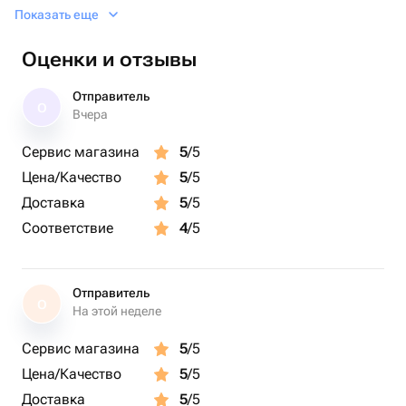
- 6 латексных шаров 35см (белый/ пыльная роза)
Показать еще
- белого фольгированного сердца 45см
Оценки и отзывы
- сердца пыльная роза 45см
Отправитель
О
Вчера
- грузика
Сервис магазина
5
/5
Цена/Качество
5
/5
Доставка
5
/5
Соответствие
4
/5
Отправитель
О
На этой неделе
Сервис магазина
5
/5
Цена/Качество
5
/5
Доставка
5
/5