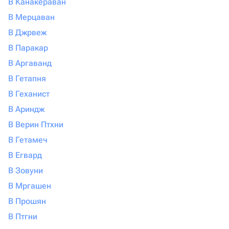
В Канакераван
В Мерцаван
В Джрвеж
В Паракар
В Аргаванд
В Гетапня
В Геханист
В Ариндж
В Верин Птхни
В Гетамеч
В Егвард
В Зовуни
В Мргашен
В Прошян
В Птгни