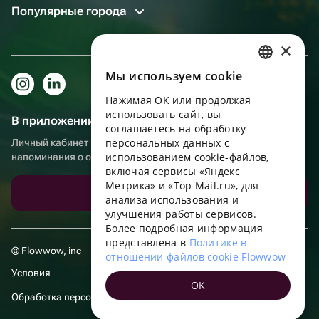
Популярные города
×
Мы используем сookie
RUSSIAN
Нажимая ОК или продолжая
ENGLISH
использовать сайт, вы
В приложении еще удобнее!
UKRAINIAN
соглашаетесь на обработку
персональных данных с
Личный кабинет получателя, больше бонусов за покупки и
PORTUGUESE
использованием cookie-файлов,
напоминания о событиях
включая сервисы «Яндекс
SPANISH
Метрика» и «Top Mail.ru», для
Скачать приложение
анализа использования и
HUNGARIAN
улучшения работы сервисов.
ITALIAN
Более подробная информация
представлена в
Политике в
FRENCH
© Flowwow, inc
отношении файлов cookie Flowwow
TURKISH
Условия
OK
GERMAN
Обработка персональных данных