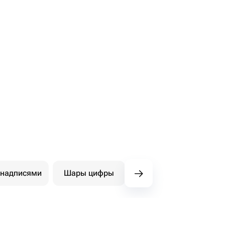
 надписями
Шары цифры
Фигуры
Ша