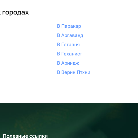
х городах
В Паракар
В Аргаванд
В Гетапня
В Геханист
В Ариндж
В Верин Птхни
Полезные ссылки