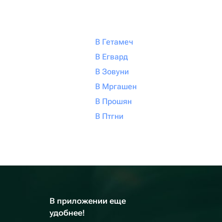
В Гетамеч
В Егвард
В Зовуни
В Мргашен
В Прошян
В Птгни
В приложении еще
удобнее!