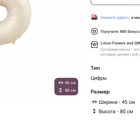
Укажите адрес
, и м
Получите 400 бонус
Lotus Flowers and Gif
Супермагазины - это
которые делают всё 
Тип
Цифры
45 см
80 см
Размер
Ширина - 45 см
Высота - 80 см