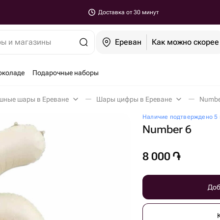
Доставка от 30 минут
ры и магазины
Ереван
Как можно скорее
околаде
Подарочные наборы
шные шары в Ереване
Шары цифры в Ереване
Numbe
Наличие подтверждено 5 
Number 6
8 000
֏
Доб