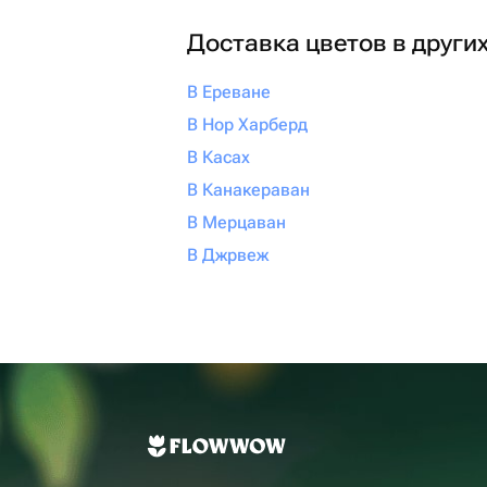
Доставка цветов в други
В Ереване
В Нор Харберд
В Касах
В Канакераван
В Мерцаван
В Джрвеж