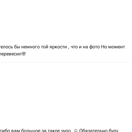
телось бы немного той яркости , что и на фото Но момент
 перевесил🌸
сибо вам большое за такое чудо. ☺️ Обязательно буду