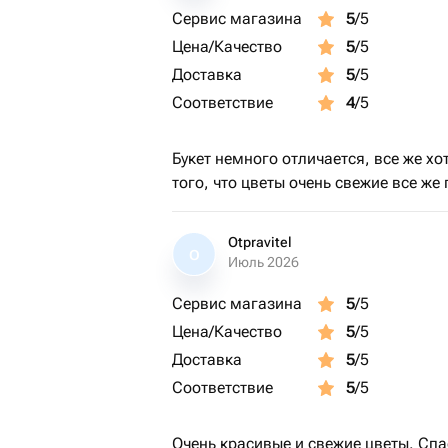
Сервис магазина
5
/5
Цена/Качество
5
/5
Доставка
5
/5
Соответствие
4
/5
Букет немного отличается, все же хо
того, что цветы очень свежие все же
Otpravitel
O
Июль 2026
Сервис магазина
5
/5
Цена/Качество
5
/5
Доставка
5
/5
Соответствие
5
/5
Очень красивые и свежие цветы. Спа