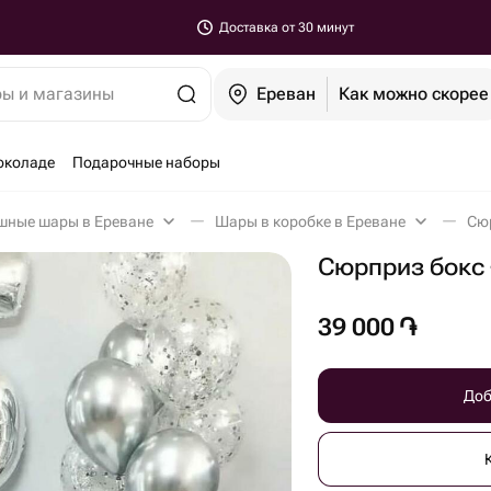
Доставка от 30 минут
ры и магазины
Ереван
Как можно скорее
околаде
Подарочные наборы
шные шары в Ереване
Шары в коробке в Ереване
Сюр
Сюрприз бокс
39 000
֏
Доб