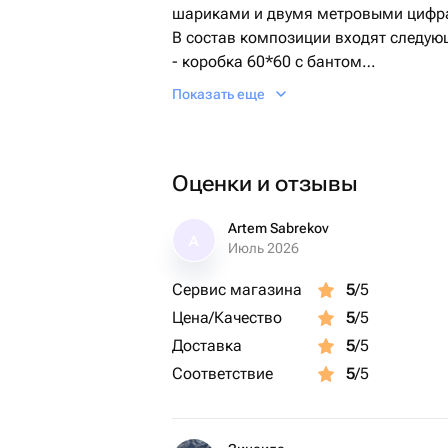
шариками и двумя метровыми цифр
В состав композиции входят следу
- коробка 60*60 с бантом
- 3 латексных шара серебро Хром
Показать еще
- 4 латексных шара с конфетти
- 2 фольгированных цифры (могут б
Оценки и отзывы
По вашему желанию и при условии 
быть изменена.
Artem Sabrekov
A
Июль 2026
Все шары надуты гелием.
Сервис магазина
5
/5
Все шары обработаны специальной ж
Цена/Качество
5
/5
время полета от 3 дней и больше.
Доставка
5
/5
Подарок идеально подойдёт на день 
Соответствие
5
/5
женщине, а также эта новинка очень