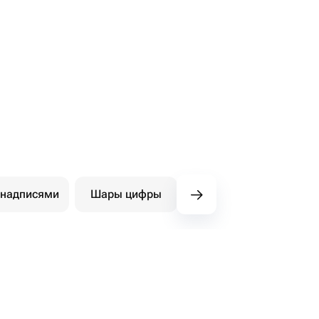
 надписями
Шары цифры
Фигуры
Ша