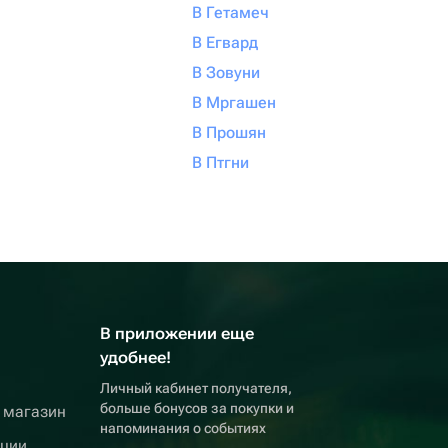
В Гетамеч
В Егвард
В Зовуни
В Мргашен
В Прошян
В Птгни
В приложении еще
удобнее!
Личный кабинет получателя,
больше бонусов за покупки и
 магазин
напоминания о событиях
кции