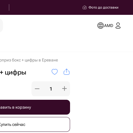
Фото до доставки
AMD
приз бокс + цифры в Ереване
 + цифры
авить в корзину
Купить сейчас