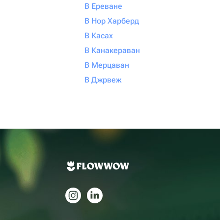
В Ереване
В Нор Харберд
В Касах
В Канакераван
В Мерцаван
В Джрвеж