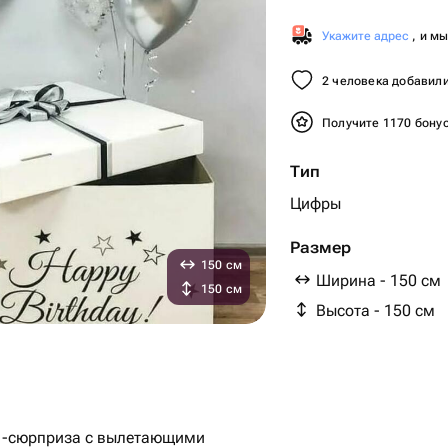
Укажите адрес
, и м
2 человека добавили
Получите 1170 бону
Тип
Цифры
Размер
150 см
Ширина - 150 см
150 см
Высота - 150 см
и -сюрприза с вылетающими