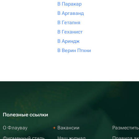
В Паракар
В Аргаванд
В Гетапня
В Геханист
В Ариндж
В Верин Птхни
Полезные ссылки
О Флаувау
Вакансии
Разместить
Фирменный стиль
Наш журнал
Правила а