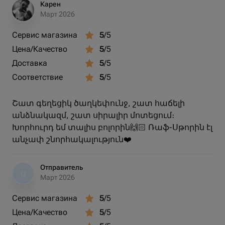
Карен
Март 2026
Сервис магазина
5
/5
Цена/Качество
5
/5
Доставка
5
/5
Соответствие
5
/5
Շատ գեղեցիկ ծաղկեփունջ, շատ հաճելի
անձնակազմ, շատ սիրալիր մոտեցում։
Խորհուրդ եմ տալիս բոլորին🙌🏻 Ռաֆ-Սթորին էլ
անչափ շնորհակալություն❤️
Отправитель
О
Март 2026
Сервис магазина
5
/5
Цена/Качество
5
/5