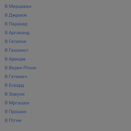
В Мерцаван
В Джрвеж
В Паракар
В Аргаванд
В Гетапня
В Геханист
В Ариндж
В Верин Птхни
В Гетамеч
В Егвард
В Зовуни
В Мргашен
В Прошян
В Птгни