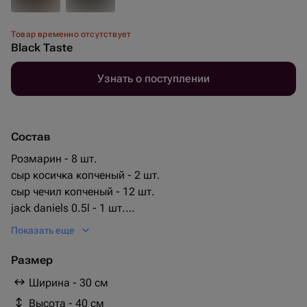
Товар временно отсутствует
Black Taste
Узнать о поступлении
Состав
Розмарин - 8 шт.
сыр косичка копченый - 2 шт.
сыр чечил копченый - 12 шт.
jack daniels 0.5l - 1 шт.
охотничьи колбаски мини - 33 шт.
Показать еще
coca cola 0.25l - 2 шт.
багет белый 12 - 2 шт.
Размер
салями 12 - 6 шт.
Ширина - 30 см
Высота - 40 см