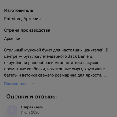
Изготовитель
Raf-store, Армения
Страна производства
Армения
Стильный мужской букет для настоящих ценителей! В
центре — бутылка легендарного Jack Daniel’s,
окружённая разнообразием аппетитных закусок:
ароматные колбаски, изысканные сыры, хрустящие
багеты и веточки свежего розмарина для яркости.
Компанию составляют бутылочки Coca-Cola, создавая
Показать еще
идеальный микс вкусов. Такой букет станет отличным
подарком для друга, коллеги или близкого человека,
Оценки и отзывы
который любит вкусно перекусить и насладиться
качественным напитком. Идеальное сочетание вкуса и
Отправитель
О
стиля!
Июль 2026