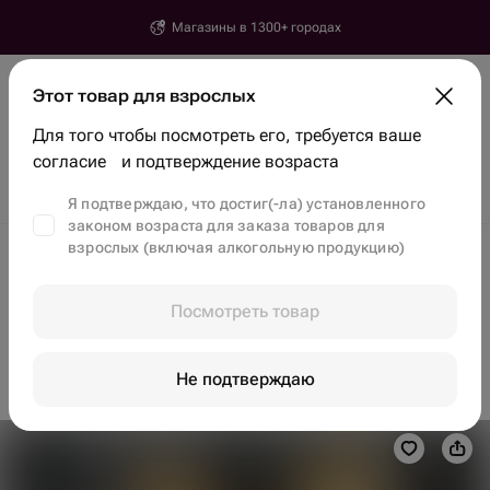
Магазины в 1300+ городах
Ереван
Этот товар для взрослых
Город, улица, дом
Для того чтобы посмотреть его, требуется ваше
Найти товары и магазины
согласие и подтверждение возраста
Скидки
Тренды
Цветы
Бенто-торты
Клубника в шоколаде
Я подтверждаю, что достиг(-ла) установленного
законом возраста для заказа товаров для
взрослых (включая алкогольную продукцию)
Доставка цветов в Ереване
Съедобные букеты в Ереване
Посмотреть товар
Этого товара пока нет, но вы сможете найти
другие
на главной
Не подтверждаю