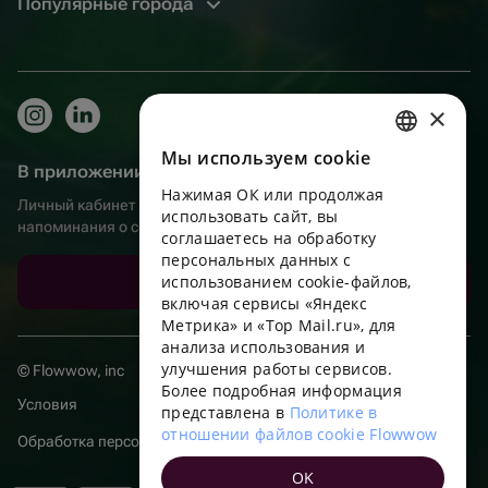
Популярные города
×
Мы используем сookie
RUSSIAN
В приложении еще удобнее!
Нажимая ОК или продолжая
ENGLISH
Личный кабинет получателя, больше бонусов за покупки и
использовать сайт, вы
напоминания о событиях
UKRAINIAN
соглашаетесь на обработку
персональных данных с
PORTUGUESE
использованием cookie-файлов,
Скачать приложение
включая сервисы «Яндекс
SPANISH
Метрика» и «Top Mail.ru», для
анализа использования и
HUNGARIAN
улучшения работы сервисов.
© Flowwow, inc
ITALIAN
Более подробная информация
Условия
представлена в
Политике в
FRENCH
отношении файлов cookie Flowwow
Обработка персональных данных
TURKISH
OK