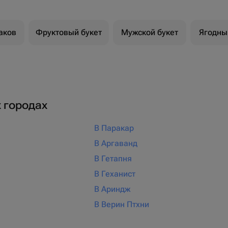
аков
Фруктовый букет
Мужской букет
Ягодны
х городах
В Паракар
В Аргаванд
В Гетапня
В Геханист
В Ариндж
В Верин Птхни