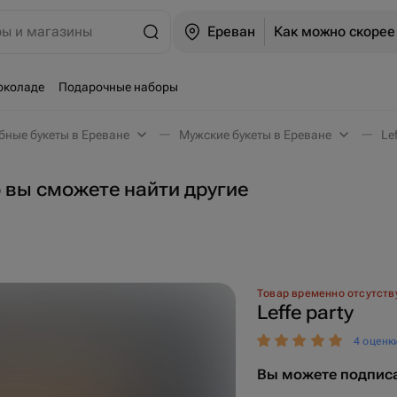
ры и магазины
Ереван
Как можно скорее
околаде
Подарочные наборы
бные букеты в Ереване
Мужские букеты в Ереване
Le
о вы сможете найти другие
Товар временно отсутств
Leffe party
4 оценк
Вы можете подписа