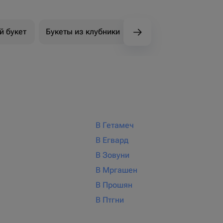
й букет
Букеты из клубники
Букет из конфет
К
В Гетамеч
В Егвард
В Зовуни
В Мргашен
В Прошян
В Птгни