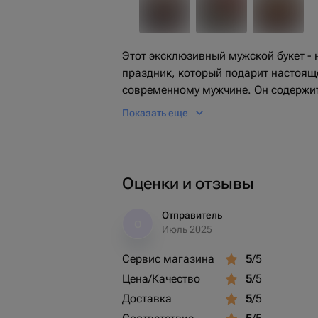
Этот эксклюзивный мужской букет -
праздник, который подарит настоящ
современному мужчине. Он содержит
Leffe, разнообразные виды мини-ко
Показать еще
для тех, кто любит пикантные вкусы
свежести, а три вида соленого арах
пивную составляющую. Кроме того, в
сыра, умело украшающие его. Люби
Оценки и отзывы
палочки. А для истинных гурманов в
перца и салями. Удивите своего муж
Отправитель
О
время вкусным подарком!
Июль 2025
Сервис магазина
5
/5
Цена/Качество
5
/5
Доставка
5
/5