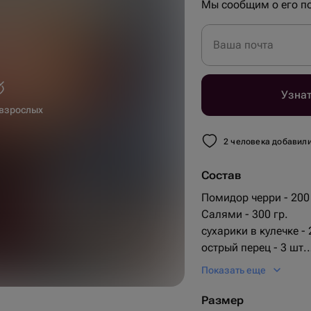
Мы сообщим о его по
Ваша почта
Узнат
 взрослых
2 человека добавили
Состав
Помидор черри - 200 
Салями - 300 гр.
сухарики в кулечке - 
30 см
острый перец - 3 шт.
40 см
сыр копченый косичка
Показать еще
рыба сушеная палочк
арахис соленный в ку
Размер