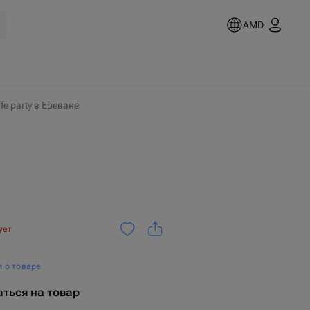
AMD
ffe party в Ереване
ует
и о товаре
ться на товар