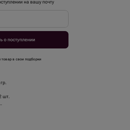
ступлении на вашу почту
ь о поступлении
 товар в свои подборки
гр.
2 шт.
 - 2 шт.
ами - 3 шт.
лечке - 1 шт.