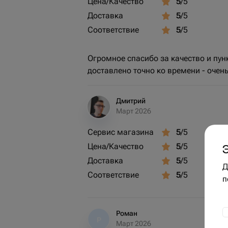
Цена/Качество
5
/5
Доставка
5
/5
Соответствие
5
/5
Огромное спасибо за качество и пун
доставлено точно ко времени - очен
Дмитрий
Март 2026
Сервис магазина
5
/5
Цена/Качество
5
/5
Доставка
5
/5
Д
Соответствие
5
/5
п
Роман
Р
Март 2026