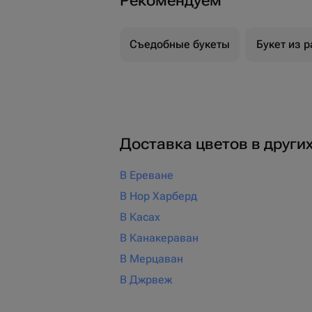
Рекомендуем
Съедобные букеты
Букет из р
Доставка цветов в други
В Ереване
В Нор Харберд
В Касах
В Канакераван
В Мерцаван
В Джрвеж