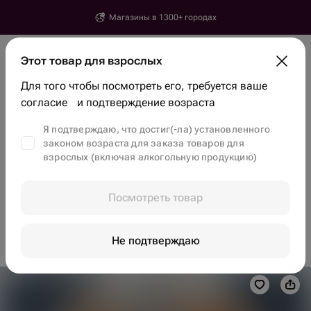
Магазины в 1300+ городах
Ереван
Этот товар для взрослых
Введите город, улицу и дом доставки
Для того чтобы посмотреть его, требуется ваше
Найти товары и магазины
согласие и подтверждение возраста
Скидки
Тренды
Цветы
Бенто-торты
Клубника в шоколаде
Я подтверждаю, что достиг(-ла) установленного
законом возраста для заказа товаров для
взрослых (включая алкогольную продукцию)
Доставка цветов в Ереване
Съедобные букеты в Ереване
Посмотреть товар
Этого товара пока нет, но вы сможете найти
другие
на главной
Не подтверждаю