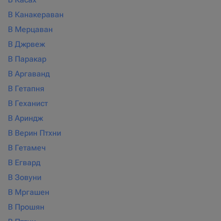
В Канакераван
В Мерцаван
В Джрвеж
В Паракар
В Аргаванд
В Гетапня
В Геханист
В Ариндж
В Верин Птхни
В Гетамеч
В Егвард
В Зовуни
В Мргашен
В Прошян