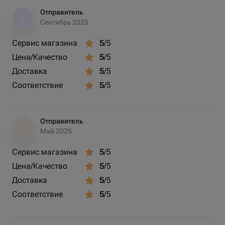
колбасками и двумя багетами для настоящих
Отправитель
О
гурманов. Вершина вкусовой нирваны - арахис,
Сентябрь 2025
представленный в трёх видах: соленый, со вкусом
Сервис магазина
5
/5
васаби и с ароматом креветок. Каждый из них - 150
Цена/Качество
5
/5
грамм чистого удовольствия. И, конечно, в конце вас
ждет приятный акцент - 30 грамм розмарина, который
Доставка
5
/5
добавит букету своего неповторимого аромата. Этот
Соответствие
5
/5
букет - идеальный подарок для настоящего мужчины.
Отправитель
О
Май 2025
Сервис магазина
5
/5
Цена/Качество
5
/5
Доставка
5
/5
Соответствие
5
/5