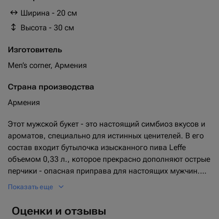
арахис саленый - 150 гр.
Ширина - 20 см
арахис со вкусом креветки - 150 гр.
Высота - 30 см
пиво leffe 0.33l - 1 шт.
Изготовитель
Men’s corner, Армения
Страна производства
Армения
Этот мужской букет - это настоящий симбиоз вкусов и
ароматов, специально для истинных ценителей. В его
состав входит бутылочка изысканного пива Leffe
объемом 0,33 л., которое прекрасно дополняют острые
перчики - опасная приправа для настоящих мужчин.
Букет украшает копченый сыр в виде косички, который
Показать еще
пробуждает аппетит, и мини-колбаски в количестве 23
штук, подчёркивающие охотничью тематику.
Оценки и отзывы
Композиция укомплектована шестью охотничьими