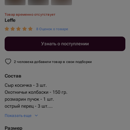
Товар временно отсутствует
Leffe
8 Оценок о товаре
Узнать о поступлении
2 человека добавили товар в свои подборки
Состав
Сыр косичка - 3 шт.
Охотничьи колбаски - 150 гр.
розмарин пучок - 1 шт.
острый перец - 3 шт.
хлеб багет - 2 шт.
Показать еще
арахис со вкусом васаби - 150 гр.
охотничьи колбаски мини - 23 шт.
Размер